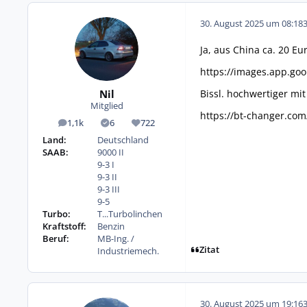
30. August 2025 um 08:18
Ja, aus China ca. 20 Eur
https://images.app.goo
Bissl. hochwertiger mi
Nil
Mitglied
https://bt-changer.com
1,1k
6
722
Beiträge
Lösungen
Reputation
Land:
Deutschland
SAAB:
9000 II
9-3 I
9-3 II
9-3 III
9-5
Turbo:
T...Turbolinchen
Kraftstoff:
Benzin
Beruf:
MB-Ing. /
Zitat
Industriemech.
30. August 2025 um 19:16