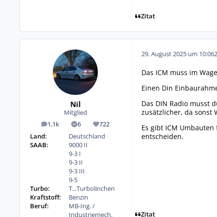
Zitat
29. August 2025 um 10:06
Das ICM muss im Wagen
Einen Din Einbaurahmen
Das DIN Radio musst du
Nil
zusätzlicher, da sonst
Mitglied
1,1k
6
722
Beiträge
Lösungen
Reputation
Es gibt ICM Umbauten f
entscheiden.
Land:
Deutschland
SAAB:
9000 II
9-3 I
9-3 II
9-3 III
9-5
Turbo:
T...Turbolinchen
Kraftstoff:
Benzin
Beruf:
MB-Ing. /
Zitat
Industriemech.