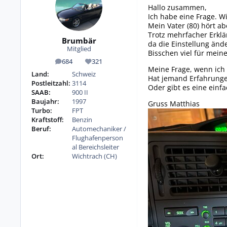
Hallo zusammen,
Ich habe eine Frage. W
Mein Vater (80) hört a
Trotz mehrfacher Erklä
Brumbär
da die Einstellung än
Mitglied
Bisschen viel für meine
684
321
Beiträge
Reputation
Meine Frage, wenn ich
Land:
Schweiz
Hat jemand Erfahrung
Postleitzahl:
3114
Oder gibt es eine einf
SAAB:
900 II
Baujahr:
1997
Gruss Matthias
Turbo:
FPT
Kraftstoff:
Benzin
Beruf:
Automechaniker /
Flughafenperson
al Bereichsleiter
Ort:
Wichtrach (CH)