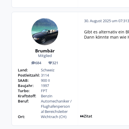
30. August 2025 um 07:31
Gibt es alternativ ein
Dann könnte man wie 
Brumbär
Mitglied
684
321
Beiträge
Reputation
Land:
Schweiz
Postleitzahl:
3114
SAAB:
900 II
Baujahr:
1997
Turbo:
FPT
Kraftstoff:
Benzin
Beruf:
Automechaniker /
Flughafenperson
al Bereichsleiter
Zitat
Ort:
Wichtrach (CH)