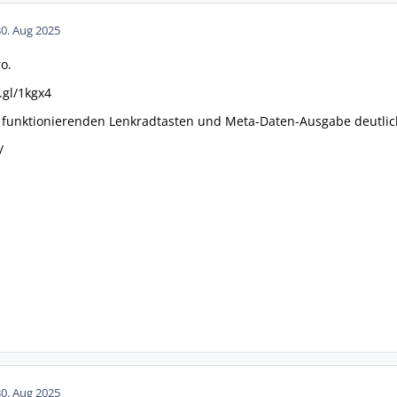
30. Aug 2025
o.
.gl/1kgx4
t funktionierenden Lenkradtasten und Meta-Daten-Ausgabe deutlic
/
30. Aug 2025