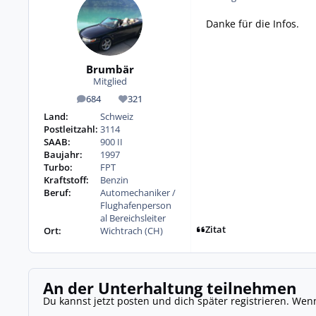
Danke für die Infos.
Brumbär
Mitglied
684
321
Beiträge
Reputation
Land:
Schweiz
Postleitzahl:
3114
SAAB:
900 II
Baujahr:
1997
Turbo:
FPT
Kraftstoff:
Benzin
Beruf:
Automechaniker /
Flughafenperson
al Bereichsleiter
Zitat
Ort:
Wichtrach (CH)
An der Unterhaltung teilnehmen
Du kannst jetzt posten und dich später registrieren. Wen