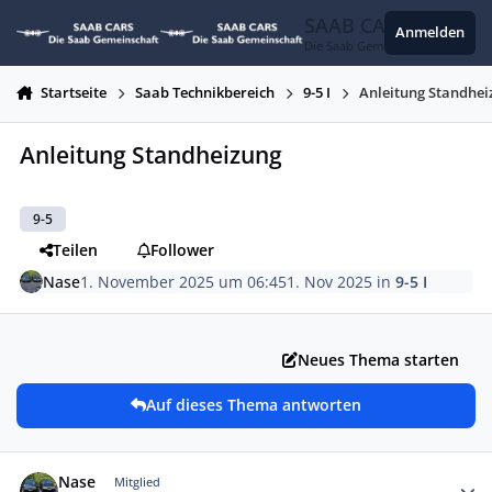
Zum Inhalt springen
SAAB CARS
Anmelden
Die Saab Gemeinschaft
Startseite
Saab Technikbereich
9-5 I
Anleitung Standhei
Anleitung Standheizung
9-5
Teilen
Follower
Nase
1. November 2025 um 06:45
1. Nov 2025
in
9-5 I
Neues Thema starten
Auf dieses Thema antworten
Autor-Statistiken
Nase
Mitglied