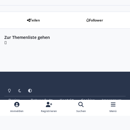
Teilen
Follower
Zur Themenliste gehen
Heller Modus
Dunkler Modus
Systemeinstellung
Design
Datenschutz
Kontakt
Cookies
Impressum
© Copyright 2025 - SAABoteure e. V.
Powered by
Invision Community
Anmelden
Registrieren
Suchen
Menü