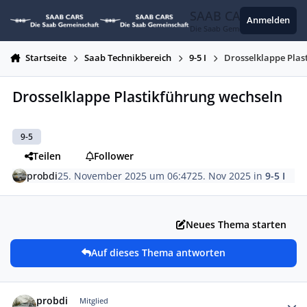
Zum Inhalt springen
SAAB CARS
Anmelden
Die Saab Gemeinschaft
Startseite
Saab Technikbereich
9-5 I
Drosselklappe Plas
Drosselklappe Plastikführung wechseln
9-5
Teilen
Follower
probdi
25. November 2025 um 06:47
25. Nov 2025
in
9-5 I
Neues Thema starten
Auf dieses Thema antworten
Autor-Statistiken
probdi
Mitglied