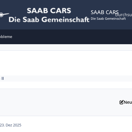
SAAB CARS
Durchs
Die Saab Gemeinschaft
obleme
 II
Neu
2
3. Dez 2025