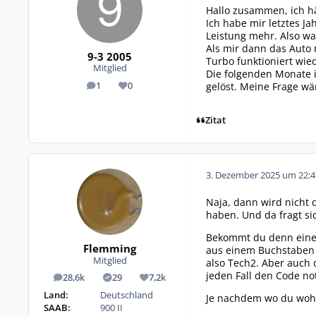
Hallo zusammen, ich hä
Ich habe mir letztes J
Leistung mehr. Also wa
Als mir dann das Auto 
9-3 2005
Turbo funktioniert wie
Mitglied
Die folgenden Monate i
gelöst. Meine Frage wä
1
0
Beiträge
Reputation
Zitat
3. Dezember 2025 um 22:4
Naja, dann wird nicht d
haben. Und da fragt s
Bekommt du denn eine e
Flemming
aus einem Buchstaben 
Mitglied
also Tech2. Aber auch 
jeden Fall den Code no
28,6k
29
7,2k
Beiträge
Lösungen
Reputation
Land:
Deutschland
Je nachdem wo du wohn
SAAB:
900 II