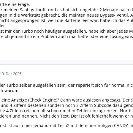
tte eine Frage.
ahr meinen Saab gekauft, und es hat sich ungefähr 2 Monate nach 
gen in die Werkstatt gebracht, die meinten neues Bypass- Ventil. 
nicht angesprungen ist, weil die Batterie leer war, habe Ich das A
der.
st mir der Turbo noch häufiger ausgefallen, habe ich aber jedes
re ob jemand so ein Problem auch mal hatte oder eine Lösung wüs
1
3. Dez 2025
er Turbo selber ausgefallen sein, der repariert sich für normal ni
ich warum.
ine Anzeige (Check Engine)? Dann wäre auslesen angesagt. Der 9-3
und 4 Ziffern bestehen sondern noch 2 Ziffern Subcode dazu gehö
die 4 Ziffern reichen oft schon um den Fehler einzugrenzen. Nur b
tieren und nennen. Nicht den Text. Der ist oft fehlerhaft wenn er
st ist auch hier jemand mit Tech2 mit dem hier nötigen CANDY-In