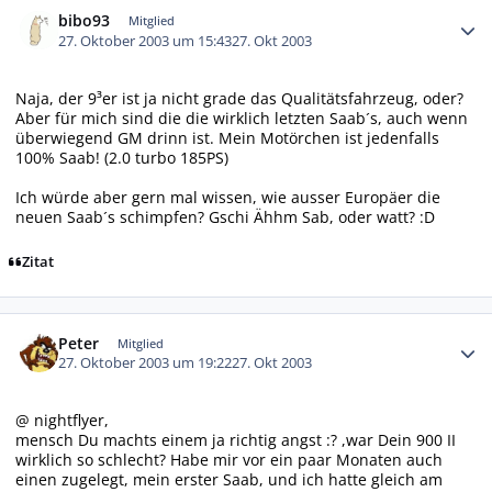
bibo93
Mitglied
27. Oktober 2003 um 15:43
27. Okt 2003
Naja, der 9³er ist ja nicht grade das Qualitätsfahrzeug, oder?
Aber für mich sind die die wirklich letzten Saab´s, auch wenn
überwiegend GM drinn ist. Mein Motörchen ist jedenfalls
100% Saab! (2.0 turbo 185PS)
Ich würde aber gern mal wissen, wie ausser Europäer die
neuen Saab´s schimpfen? Gschi Ähhm Sab, oder watt? :D
Zitat
Autor-Statistiken
Peter
Mitglied
27. Oktober 2003 um 19:22
27. Okt 2003
@ nightflyer,
mensch Du machts einem ja richtig angst :? ,war Dein 900 II
wirklich so schlecht? Habe mir vor ein paar Monaten auch
einen zugelegt, mein erster Saab, und ich hatte gleich am