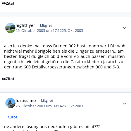
Zitat
Autor-Statistiken
nightflyer
Mitglied
25. Oktober 2003 um 17:12
25. Okt 2003
also ich denke mal, dass Du nen 902 hast...dann wird Dir wohl
nicht viel mehr übrigbleiben als die Dinger zu erneuern...am
besten fragst du gleich ob die vom 9-3 auch passen, müssten
eigentlich...vielleicht gehören die Gasdruckfedern ja auch zu
den rund 600 Detailverbesserungen zwischen 900 und 9-3.
Zitat
Autor-Statistiken
fortissimo
Mitglied
26. Oktober 2003 um 09:14
26. Okt 2003
AUTOR
ne andere lösung aus neukaufen gibt es nicht???