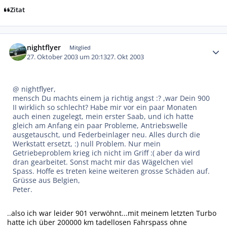
Zitat
Autor-Statistiken
nightflyer
Mitglied
27. Oktober 2003 um 20:13
27. Okt 2003
@ nightflyer,
mensch Du machts einem ja richtig angst :? ,war Dein 900
II wirklich so schlecht? Habe mir vor ein paar Monaten
auch einen zugelegt, mein erster Saab, und ich hatte
gleich am Anfang ein paar Probleme, Antriebswelle
ausgetauscht, und Federbeinlager neu. Alles durch die
Werkstatt ersetzt, :) null Problem. Nur mein
Getriebeproblem krieg ich nicht im Griff :( aber da wird
dran gearbeitet. Sonst macht mir das Wägelchen viel
Spass. Hoffe es treten keine weiteren grosse Schäden auf.
Grüsse aus Belgien,
Peter.
..also ich war leider 901 verwöhnt...mit meinem letzten Turbo
hatte ich über 200000 km tadellosen Fahrspass ohne