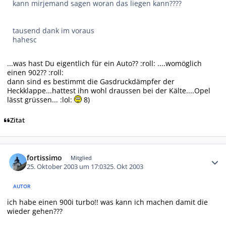
kann mirjemand sagen woran das liegen kann????
tausend dank im voraus
hahesc
...was hast Du eigentlich für ein Auto?? :roll: ....womöglich
einen 902?? :roll:
dann sind es bestimmt die Gasdruckdämpfer der
Heckklappe...hattest ihn wohl draussen bei der Kälte....Opel
lässt grüssen... :lol:
8)
Zitat
Autor-Statistiken
fortissimo
Mitglied
25. Oktober 2003 um 17:03
25. Okt 2003
AUTOR
ich habe einen 900i turbo!! was kann ich machen damit die
wieder gehen???