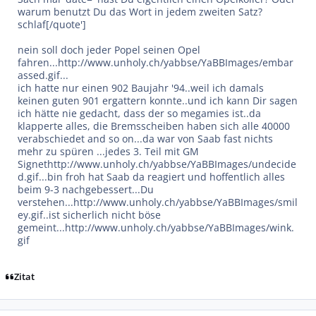
warum benutzt Du das Wort in jedem zweiten Satz?
schlaf[/quote']
nein soll doch jeder Popel seinen Opel
fahren...
http://www.unholy.ch/yabbse/YaBBImages/embar
assed.gif
...
ich hatte nur einen 902 Baujahr '94..weil ich damals
keinen guten 901 ergattern konnte..und ich kann Dir sagen
ich hätte nie gedacht, dass der so megamies ist..da
klapperte alles, die Bremsscheiben haben sich alle 40000
verabschiedet and so on...da war von Saab fast nichts
mehr zu spüren ...jedes 3. Teil mit GM
Signet
http://www.unholy.ch/yabbse/YaBBImages/undecide
d.gif
...bin froh hat Saab da reagiert und hoffentlich alles
beim 9-3 nachgebessert...Du
verstehen...
http://www.unholy.ch/yabbse/YaBBImages/smil
ey.gif
..ist sicherlich nicht böse
gemeint...
http://www.unholy.ch/yabbse/YaBBImages/wink.
gif
Zitat
Autor-Statistiken