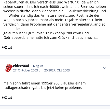
Reparaturen ausser Verschleiss und Wartung...da war ich
schon sauer, dass ich nach 40000 zweimal die Bremsscheiben
wechseln durfte..dann klapperte die C Säulenverkleidung und
im Winter ständig das Armaturenbrett..und Rost hatte der
Wagen nach 5 Jahren mahr als mein 12 Jahre alter 901..kein
Vergleich..dann Probleme mit der zentralverriegelung..and so
on...leider
gelaufen ist er gut...mit 132 PS knapp 200 km/h und
Getriebeprobleme hatte ich zum Glück nicht auch noch...
Zitat
Autor-Statistiken
eldee900i
Mitglied
27. Oktober 2003 um 20:30
27. Okt 2003
mein sohn fährt einen 1995er 900II, ausser einem
radlagerschaden gabs bis jetzt keine probleme.
Zitat