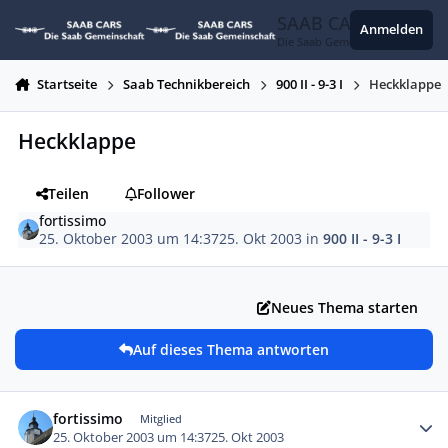
Zum Inhalt springen
SAAB CARS
Anmelden
Die Saab Gemeinschaft
Startseite
Saab Technikbereich
900 II - 9-3 I
Heckklappe
Heckklappe
Teilen
Follower
fortissimo
25. Oktober 2003 um 14:37
25. Okt 2003
in
900 II - 9-3 I
Neues Thema starten
Auf dieses Thema antworten
Autor-Statistiken
fortissimo
Mitglied
25. Oktober 2003 um 14:37
25. Okt 2003