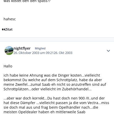
was kostet den den spass??
hahesc
Zitat
Autor-Statistiken
nightflyer
Mitglied
26. Oktober 2003 um 09:21
26. Okt 2003
Hallo
ich habe keine Ahnung was die Dinger kosten...vielleicht
bekommst Du welche auf dem Schrottplatz, habe da aber
meine Zweifel...zumal Saab eh nicht so anzutreffen sind auf
Schrottplätzen...oder vielleicht im Zubehörhandel...
...aber war doch korrekt...Du hast doch nen 900 /II..und der
hat diese Dämpfer ...vielleicht passen ja die vom Vectra...miss
sie doch mal aus und frag beim Opelhändler nach...die
meisten Opeldealer haben eh mittlerweile Saab