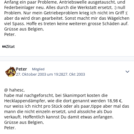
Anfang ein paar Probleme, Antriebswelle ausgetauscht, und
Federbeinlager neu. Alles durch die Werkstatt ersetzt, :) null
Problem. Nur mein Getriebeproblem krieg ich nicht im Griff :(
aber da wird dran gearbeitet. Sonst macht mir das Wägelchen
viel Spass. Hoffe es treten keine weiteren grosse Schäden auf.
Grüsse aus Belgien,
Peter.
Zitat
Autor-Statistiken
Peter
Mitglied
27. Oktober 2003 um 19:28
27. Okt 2003
@ hahesc,
habe mal nachgeforscht, bei Skanimport kosten die
Hecklappendämpfer, wie die dort genannt werden 18,98 €,
nur weiss ich nicht pro Stück oder als paar,tippe aber mal das
mann die nicht einzeln ersetzt, und alssolche als Duo
verkauft. Hoffentlich kannst Du damit etwas anfangen.
Grüsse aus Belgien,
Peter.