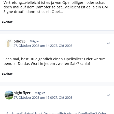
Vertretung...vielleicht ist es ja von Opel billiger...oder schau
doch mal auf dem Dämpfer selbst...vielleicht ist da ja ein GM
Signe drauf...dann ist es eh Opel...
Zitat
Autor-Statistiken
bibo93
Mitglied
27. Oktober 2003 um 14:22
27. Okt 2003
Sach mal, hast Du eigentlich einen Opelkoller? Oder warum
benutzt Du das Wort in jedem zweiten Satz? schlaf
Zitat
Autor-Statistiken
nightflyer
Mitglied
27. Oktober 2003 um 15:09
27. Okt 2003
Sach mal' date=' hast Du eigentlich einen Opelkoller? Oder