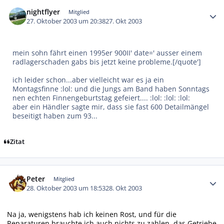
Autor-Statistiken
nightflyer
Mitglied
27. Oktober 2003 um 20:38
27. Okt 2003
mein sohn fährt einen 1995er 900II' date=' ausser einem
radlagerschaden gabs bis jetzt keine probleme.[/quote']
ich leider schon...aber vielleicht war es ja ein
Montagsfinne :lol: und die Jungs am Band haben Sonntags
nen echten Finnengeburtstag gefeiert.... :lol: :lol: :lol:
aber ein Händler sagte mir, dass sie fast 600 Detailmängel
beseitigt haben zum 93...
Zitat
Autor-Statistiken
Peter
Mitglied
28. Oktober 2003 um 18:53
28. Okt 2003
Na ja, wenigstens hab ich keinen Rost, und für die
Reparaturen brauchte ich auch nichts zu zahlen, das Getriebe