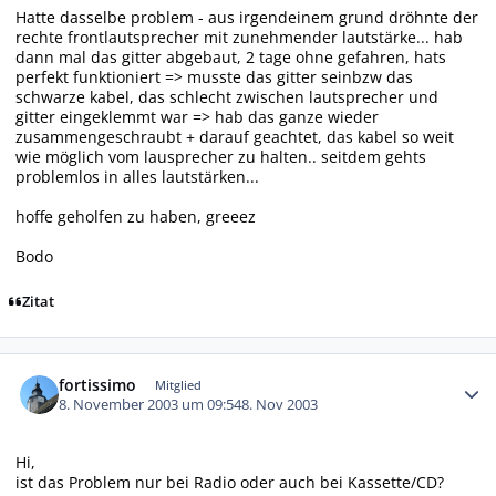
Hatte dasselbe problem - aus irgendeinem grund dröhnte der
rechte frontlautsprecher mit zunehmender lautstärke... hab
dann mal das gitter abgebaut, 2 tage ohne gefahren, hats
perfekt funktioniert => musste das gitter seinbzw das
schwarze kabel, das schlecht zwischen lautsprecher und
gitter eingeklemmt war => hab das ganze wieder
zusammengeschraubt + darauf geachtet, das kabel so weit
wie möglich vom lausprecher zu halten.. seitdem gehts
problemlos in alles lautstärken...
hoffe geholfen zu haben, greeez
Bodo
Zitat
Autor-Statistiken
fortissimo
Mitglied
8. November 2003 um 09:54
8. Nov 2003
Hi,
ist das Problem nur bei Radio oder auch bei Kassette/CD?