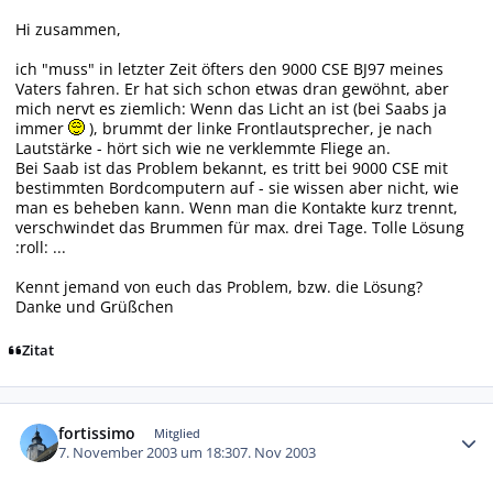
Hi zusammen,
ich "muss" in letzter Zeit öfters den 9000 CSE BJ97 meines
Vaters fahren. Er hat sich schon etwas dran gewöhnt, aber
mich nervt es ziemlich: Wenn das Licht an ist (bei Saabs ja
immer
), brummt der linke Frontlautsprecher, je nach
Lautstärke - hört sich wie ne verklemmte Fliege an.
Bei Saab ist das Problem bekannt, es tritt bei 9000 CSE mit
bestimmten Bordcomputern auf - sie wissen aber nicht, wie
man es beheben kann. Wenn man die Kontakte kurz trennt,
verschwindet das Brummen für max. drei Tage. Tolle Lösung
:roll: ...
Kennt jemand von euch das Problem, bzw. die Lösung?
Danke und Grüßchen
Zitat
Autor-Statistiken
fortissimo
Mitglied
7. November 2003 um 18:30
7. Nov 2003