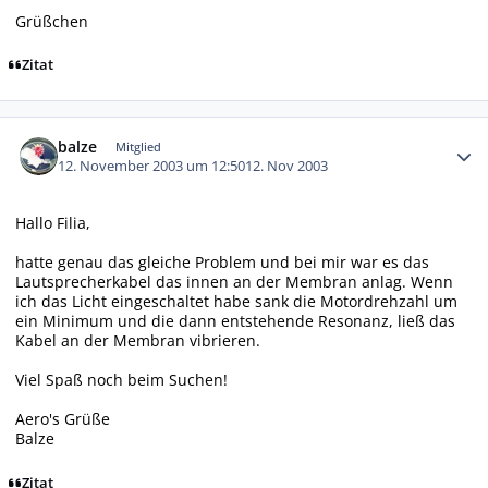
Grüßchen
Zitat
Autor-Statistiken
balze
Mitglied
12. November 2003 um 12:50
12. Nov 2003
Hallo Filia,
hatte genau das gleiche Problem und bei mir war es das
Lautsprecherkabel das innen an der Membran anlag. Wenn
ich das Licht eingeschaltet habe sank die Motordrehzahl um
ein Minimum und die dann entstehende Resonanz, ließ das
Kabel an der Membran vibrieren.
Viel Spaß noch beim Suchen!
Aero's Grüße
Balze
Zitat