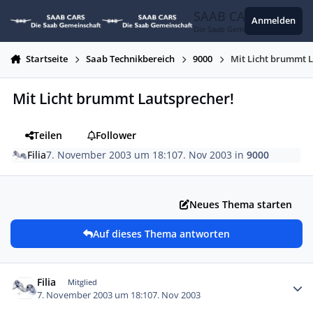
Zum Inhalt springen
SAAB CARS
Anmelden
Die Saab Gemeinschaft
Startseite
Saab Technikbereich
9000
Mit Licht brummt 
Mit Licht brummt Lautsprecher!
Teilen
Follower
Filia
7. November 2003 um 18:10
7. Nov 2003
in
9000
Neues Thema starten
Auf dieses Thema antworten
Autor-Statistiken
Filia
Mitglied
7. November 2003 um 18:10
7. Nov 2003