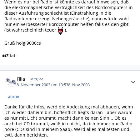
Wenn es nur bei Radio ist könnte es darauf hinweisen, daß
die elektromagnetische Verträglichkeit des Bordcomputers in
dieser Ausführung schlecht ist (Einstrahlung in die
Radioantenne erzeugt Nebengeräusche), dann würde wohl
nur ein verbesserter Bordcomputer helfen falls es den gibt
(ist wahrscheinlich teuer
).
Gruß holgi9000cs
Zitat
Autor-Statistiken
Filia
Mitglied
8. November 2003 um 13:53
8. Nov 2003
AUTOR
Danke für die Infos, werd die Abdeckung mal abbauen, wenn
ich wieder daheim bin, hoffentlich liegts daran - aber warum
es nur mit Licht brummt, macht dann keinen Sinn... Ob es
auch bei CD brummt, weiß ich nicht, da ich immer nur Radio
höre (CDs sind in meinem Saab). Werd alles mal testen und
evtl. dann berichten.