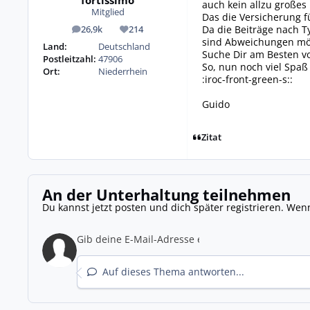
fortissimo
auch kein allzu großes
Mitglied
Das die Versicherung fü
Da die Beiträge nach T
26,9k
214
Beiträge
Reputation
sind Abweichungen mögl
Land:
Deutschland
Suche Dir am Besten vo
Postleitzahl:
47906
So, nun noch viel Spaß
Ort:
Niederrhein
:iroc-front-green-s::
Guido
Zitat
An der Unterhaltung teilnehmen
Du kannst jetzt posten und dich später registrieren. Wen
Auf dieses Thema antworten...