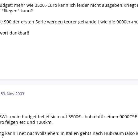
dget: mehr wie 3500.-Euro kann ich leider nicht ausgeben.Kriegt
 "fliegen" kann?
Die 900 der ersten Serie werden teurer gehandelt wie die 9000er-m
wort dankbar!!
15
9. Nov 2003
 BWL, mein budget belief sich auf 3500€ - hab dafür einen 9000CSE 
ero felgen etc und 120tkm.
g kann i net nachvollziehen: in Italien gehts nach Hubraum (also i