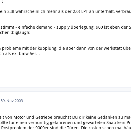
.).
ein 2.3l wahrscheinlich mehr als der 2.0t LPT an unterhalt, verbr
 stimmt - einfache demand - supply überlegung, 900 ist eben der 
chen :biglaugh:
ch probleme mit der kupplung, die aber dann von der werkstatt ü
ch als ex -bmw 5er...
15
9. Nov 2003
eit von Motor und Getriebe brauchst Du dir keine Gedanken zu ma
llte für einen vernünftig gefahrenen und gewarteten Saab kein Pr
 Rostproblem der 9000er sind die Türen. Die rosten schon mal häuf