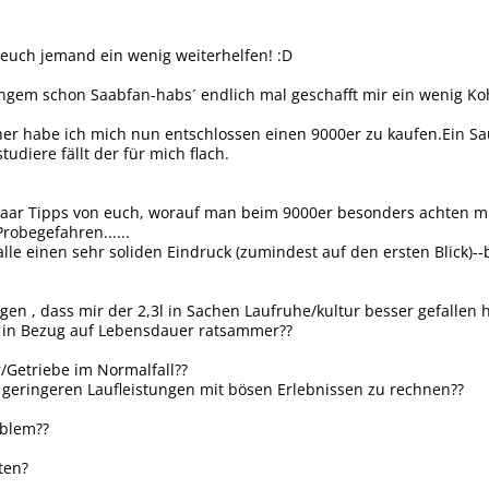
n euch jemand ein wenig weiterhelfen! :D
seit langem schon Saabfan-habs´ endlich mal geschafft mir ein wenig K
r habe ich mich nun entschlossen einen 9000er zu kaufen.Ein Saug
tudiere fällt der für mich flach.
paar Tipps von euch, worauf man beim 9000er besonders achten m
robegefahren......
lle einen sehr soliden Eindruck (zumindest auf den ersten Blick)--
 , dass mir der 2,3l in Sachen Laufruhe/kultur besser gefallen hat , 
t in Bezug auf Lebensdauer ratsammer??
/Getriebe im Normalfall??
i geringeren Laufleistungen mit bösen Erlebnissen zu rechnen??
oblem??
ten?