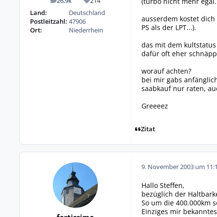
(turbo nicht mehr egal..
26,9k
214
Beiträge
Reputation
Land:
Deutschland
ausserdem kostet dich 
Postleitzahl:
47906
PS als der LPT...).
Ort:
Niederrhein
das mit dem kultstatus
dafür oft eher schnäpp
worauf achten?
bei mir gabs anfängli
saabkauf nur raten, au
Greeeez
Zitat
9. November 2003 um 11:
Hallo Steffen,
bezüglich der Haltbark
So um die 400.000km so
Einziges mir bekanntes