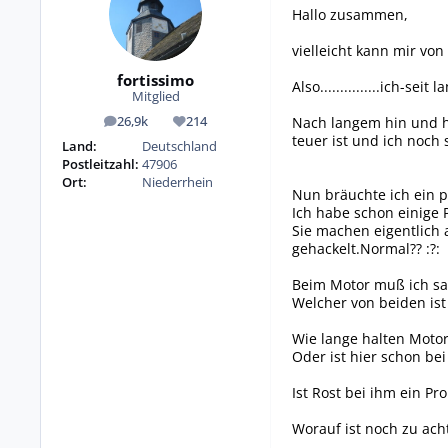
Hallo zusammen,
vielleicht kann mir vo
fortissimo
Also...............ich-
Mitglied
Nach langem hin und he
26,9k
214
Beiträge
Reputation
teuer ist und ich noch s
Land:
Deutschland
Postleitzahl:
47906
Ort:
Niederrhein
Nun bräuchte ich ein 
Ich habe schon einige P
Sie machen eigentlich a
gehackelt.Normal?? :?:
Beim Motor muß ich sagen
Welcher von beiden is
Wie lange halten Motor
Oder ist hier schon be
Ist Rost bei ihm ein Pr
Worauf ist noch zu ach