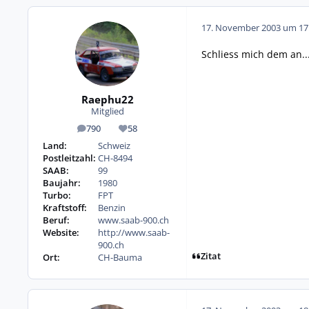
17. November 2003 um 17
Schliess mich dem an...
Raephu22
Mitglied
790
58
Beiträge
Reputation
Land:
Schweiz
Postleitzahl:
CH-8494
SAAB:
99
Baujahr:
1980
Turbo:
FPT
Kraftstoff:
Benzin
Beruf:
www.saab-900.ch
Website:
http://www.saab-
900.ch
Zitat
Ort:
CH-Bauma