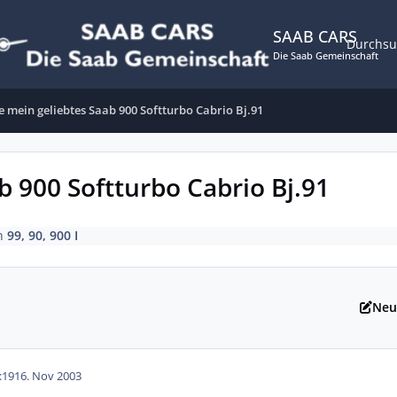
SAAB CARS
Durchs
Die Saab Gemeinschaft
e mein geliebtes Saab 900 Softturbo Cabrio Bj.91
b 900 Softturbo Cabrio Bj.91
n
99, 90, 900 I
Neu
:19
16. Nov 2003