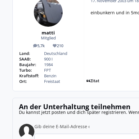
17. November 2003 um 18
einbunkern und in 5m
matti
Mitglied
5,7k
210
Beiträge
Reputation
Land:
Deutschland
SAAB:
900 I
Baujahr:
1984
Turbo:
FPT
Kraftstoff:
Benzin
Zitat
Ort:
Freistaat
An der Unterhaltung teilnehmen
Du kannst jetzt posten und dich später registrieren. Wen