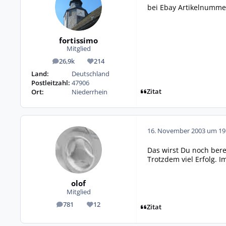
bei Ebay Artikelnummer
fortissimo
Mitglied
26,9k
214
Beiträge
Reputation
Land:
Deutschland
Postleitzahl:
47906
Zitat
Ort:
Niederrhein
16. November 2003 um 19
Das wirst Du noch bere
Trotzdem viel Erfolg. 
olof
Mitglied
781
12
Beiträge
Reputation
Zitat