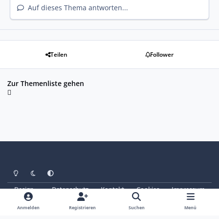
Auf dieses Thema antworten...
Teilen
Follower
Zur Themenliste gehen
Heller Modus
Dunkler Modus
Systemeinstellung
Design
Datenschutz
Kontakt
Cookies
Impressum
© Copyright 2025 - SAABoteure e. V.
Powered by
Invision Community
Anmelden
Registrieren
Suchen
Menü