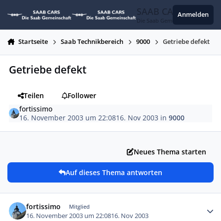
Zum Inhalt springen
SAAB CARS
Anmelden
Die Saab Gemeinschaft
Startseite
Saab Technikbereich
9000
Getriebe defekt
Getriebe defekt
Teilen
Follower
fortissimo
16. November 2003 um 22:08
16. Nov 2003
in
9000
Neues Thema starten
Auf dieses Thema antworten
Autor-Statistiken
fortissimo
Mitglied
16. November 2003 um 22:08
16. Nov 2003