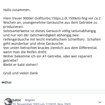
Hallo zusammen,
mein treuer 9000er (Softturbo,150ps,2,0l,150tkm) fing vor ca 2
Wochen an, unangenehme Geräusche aus dem Getriebe zu
produzieren.
Selstsamerweise ist dieses Geräusch völlig lastunabhängig
und nur von der Geschwindigkeit abhängig (wie
reifengeräusche mit leicht metallischem Schleifton) . Schalten
geht wunderbar und ohne Geräusche.
Von unten betrachtet knackts ziemlich aus dem Differential,
wenn man die Reifen dreht.
Woher bekomme ich ein AT-Getriebe, oder wer repariert
getriebe?
Bleibt er bald stehen?
Gruß und vielen Dank
Zitat
Autor-Statistiken
balze
Mitglied
20. November 2003 um 12:00
20. Nov 2003