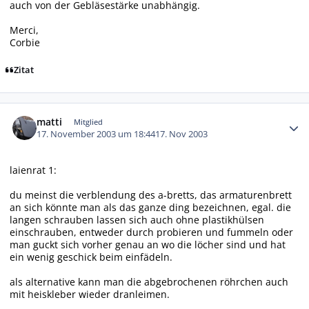
auch von der Gebläsestärke unabhängig.
Merci,
Corbie
Zitat
Autor-Statistiken
matti
Mitglied
17. November 2003 um 18:44
17. Nov 2003
laienrat 1:
du meinst die verblendung des a-bretts, das armaturenbrett
an sich könnte man als das ganze ding bezeichnen, egal. die
langen schrauben lassen sich auch ohne plastikhülsen
einschrauben, entweder durch probieren und fummeln oder
man guckt sich vorher genau an wo die löcher sind und hat
ein wenig geschick beim einfädeln.
als alternative kann man die abgebrochenen röhrchen auch
mit heiskleber wieder dranleimen.