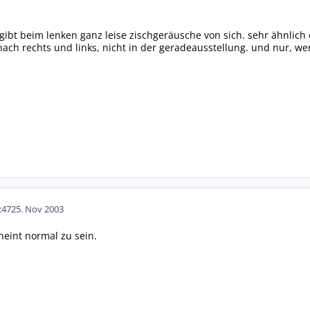
 gibt beim lenken ganz leise zischgeräusche von sich. sehr ähnlich e
ach rechts und links, nicht in der geradeausstellung. und nur, wen
:47
25. Nov 2003
eint normal zu sein.