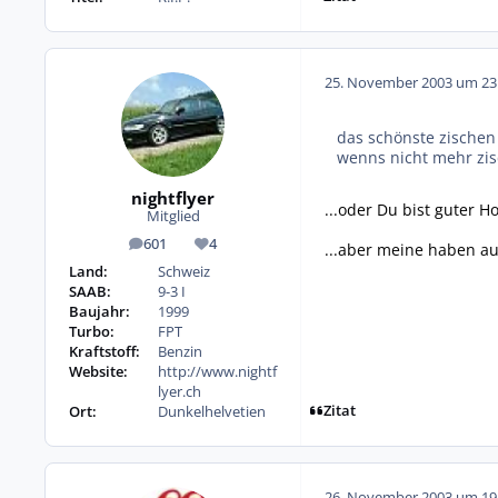
25. November 2003 um 23
das schönste zischen se
wenns nicht mehr zis
nightflyer
...oder Du bist guter 
Mitglied
601
4
...aber meine haben au
Beiträge
Reputation
Land:
Schweiz
SAAB:
9-3 I
Baujahr:
1999
Turbo:
FPT
Kraftstoff:
Benzin
Website:
http://www.nightf
lyer.ch
Zitat
Ort:
Dunkelhelvetien
26. November 2003 um 19