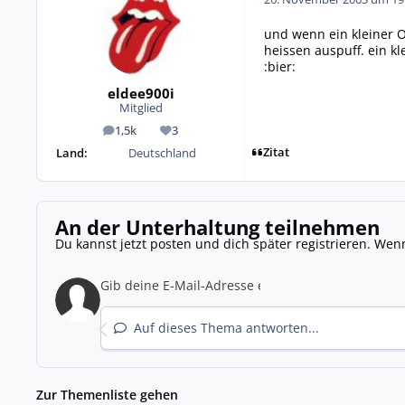
und wenn ein kleiner O-
heissen auspuff. ein kl
:bier:
eldee900i
Mitglied
1,5k
3
Beiträge
Reputation
Zitat
Land:
Deutschland
An der Unterhaltung teilnehmen
Du kannst jetzt posten und dich später registrieren. Wen
Auf dieses Thema antworten...
Zur Themenliste gehen