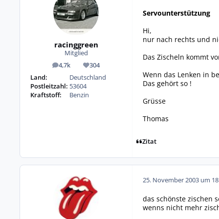
Servounterstützung
Hi,
nur nach rechts und ni
racinggreen
Mitglied
Das Zischeln kommt von
4,7k
304
Beiträge
Reputation
Wenn das Lenken in bei
Land:
Deutschland
Das gehört so !
Postleitzahl:
53604
Kraftstoff:
Benzin
Grüsse
Thomas
Zitat
25. November 2003 um 18
das schönste zischen seit
wenns nicht mehr zisc