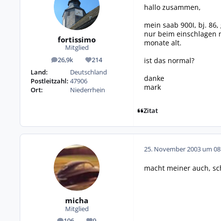
hallo zusammen,
mein saab 900I, bj. 86,
nur beim einschlagen n
fortissimo
monate alt.
Mitglied
ist das normal?
26,9k
214
Beiträge
Reputation
Land:
Deutschland
danke
Postleitzahl:
47906
mark
Ort:
Niederrhein
Zitat
25. November 2003 um 08
macht meiner auch, sch
micha
Mitglied
106
9