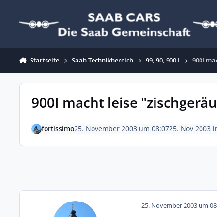
Zum Inhalt springen
Startseite
Saab Technikbereich
99, 90, 900 I
900I mac
900I macht leise "zischgerä
fortissimo
25. November 2003 um 08:07
25. Nov 2003
i
25. November 2003 um 08