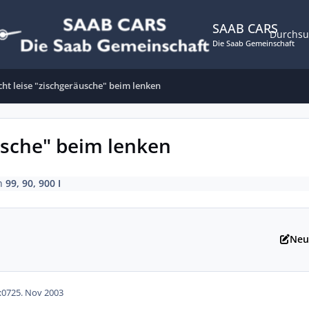
SAAB CARS
Durchs
Die Saab Gemeinschaft
ht leise "zischgeräusche" beim lenken
usche" beim lenken
n
99, 90, 900 I
Neu
:07
25. Nov 2003