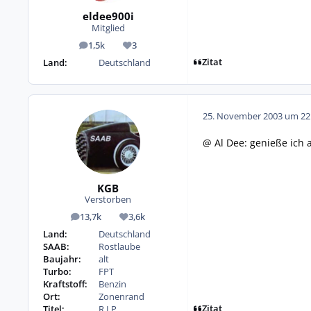
eldee900i
Mitglied
1,5k
3
Beiträge
Reputation
Zitat
Land:
Deutschland
25. November 2003 um 22
@ Al Dee: genieße ich a
KGB
Verstorben
13,7k
3,6k
Beiträge
Reputation
Land:
Deutschland
SAAB:
Rostlaube
Baujahr:
alt
Turbo:
FPT
Kraftstoff:
Benzin
Ort:
Zonenrand
Zitat
Titel:
R.I.P.