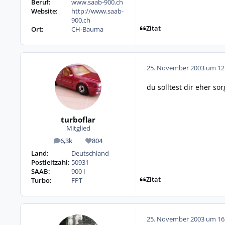
Beruf:
www.saab-900.ch
Website:
http://www.saab-
900.ch
Zitat
Ort:
CH-Bauma
25. November 2003 um 12
du solltest dir eher s
turboflar
Mitglied
6,3k
804
Beiträge
Reputation
Land:
Deutschland
Postleitzahl:
50931
SAAB:
900 I
Zitat
Turbo:
FPT
25. November 2003 um 16