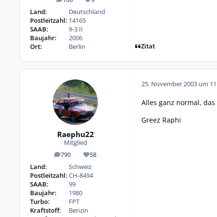
Beiträge
Reputation
Land:
Deutschland
Postleitzahl:
14165
SAAB:
9-3 II
Baujahr:
2006
Zitat
Ort:
Berlin
25. November 2003 um 11
Alles ganz normal, das
Greez Raphi
Raephu22
Mitglied
790
58
Beiträge
Reputation
Land:
Schweiz
Postleitzahl:
CH-8494
SAAB:
99
Baujahr:
1980
Turbo:
FPT
Kraftstoff:
Benzin