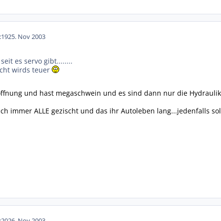
:19
25. Nov 2003
it es servo gibt........
cht wirds teuer
Hoffnung und hast megaschwein und es sind dann nur die Hydrauliksc
ch immer ALLE gezischt und das ihr Autoleben lang...jedenfalls sol
:20
26. Nov 2003