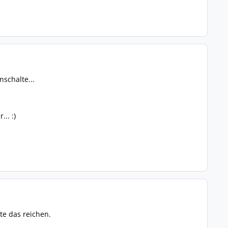
schalte...
.. :)
te das reichen.