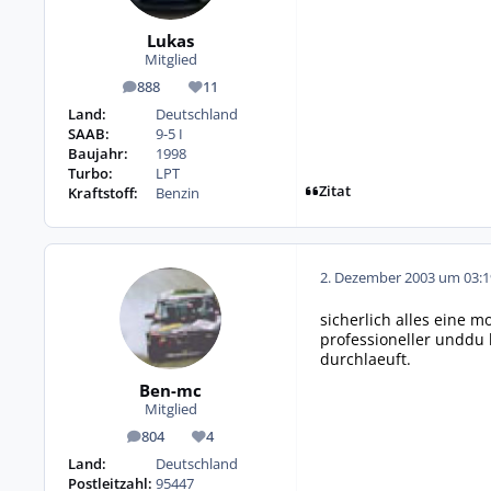
Lukas
Mitglied
888
11
Beiträge
Reputation
Land:
Deutschland
SAAB:
9-5 I
Baujahr:
1998
Turbo:
LPT
Zitat
Kraftstoff:
Benzin
2. Dezember 2003 um 03:1
sicherlich alles eine m
professioneller unddu 
durchlaeuft.
Ben-mc
Mitglied
804
4
Beiträge
Reputation
Land:
Deutschland
Postleitzahl:
95447