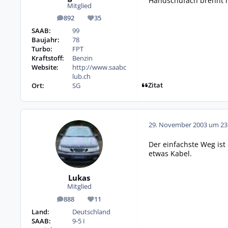
Handschufach brennt me
Mitglied
892
35
Beiträge
Reputation
SAAB:
99
Baujahr:
78
Turbo:
FPT
Kraftstoff:
Benzin
Website:
http://www.saabc
lub.ch
Zitat
Ort:
SG
29. November 2003 um 23
Der einfachste Weg is
etwas Kabel.
Lukas
Mitglied
888
11
Beiträge
Reputation
Land:
Deutschland
SAAB:
9-5 I