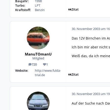
Baujahr:
1998
Turbo:
LPT
Zitat
Kraftstoff:
Benzin
30. November 2003 um 16
Das 12V Birnchen im A
Ich bin mir aber nicht s
ManuTOmanU
Weiß das, da ich meinen
Mitglied
720
1
Beiträge
Reputation
Website:
http://www.fulda-
Zitat
trial.de
30. November 2003 um 19
Auf der Suche nach Dau