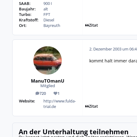
SAAB:
900 I
Baujahr:
alt
Turbo:
FPT
Kraftstoff:
Diesel
Zitat
Ort:
Bayreuth
2. Dezember 2003 um 06:4
kommt halt immer darau
ManuTOmanU
Mitglied
720
1
Beiträge
Reputation
Website:
http://www.fulda-
Zitat
trial.de
An der Unterhaltung teilnehmen