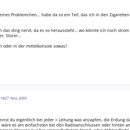
eines Problemchen... habe da so ein Teil, das ich in den Zigarett
ich das ding nervt, da es so heraussteht... wo könnte ich noch str
r, 5türer...
 oder in der mittelkonsole sowas?
:18
27. Nov 2003
annst du eigentlich bei jeder + Leitung was anzapfen, die Erdung d
 wäre es am einfachsten bei den Radioanschlüssen oder hinten a