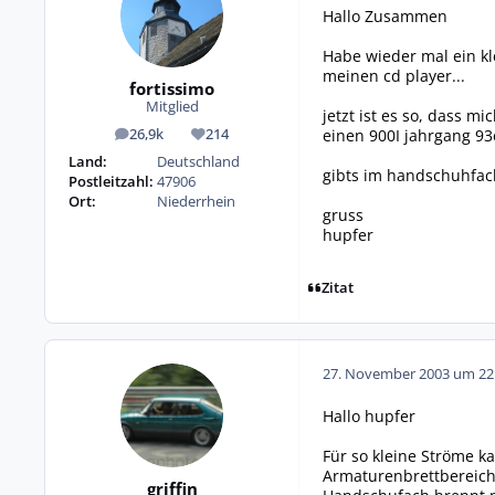
Hallo Zusammen
Habe wieder mal ein kl
meinen cd player...
fortissimo
Mitglied
jetzt ist es so, dass m
einen 900I jahrgang 93e
26,9k
214
Beiträge
Reputation
Land:
Deutschland
gibts im handschuhfach
Postleitzahl:
47906
Ort:
Niederrhein
gruss
hupfer
Zitat
27. November 2003 um 22
Hallo hupfer
Für so kleine Ströme k
Armaturenbrettbereich
griffin