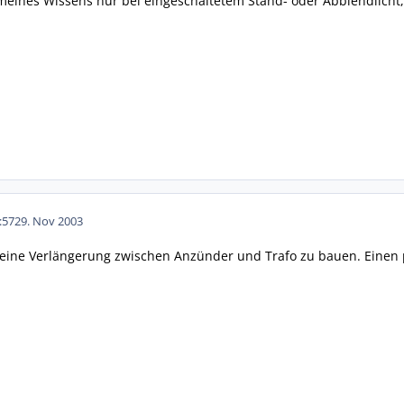
ines Wissens nur bei eingeschaltetem Stand- oder Abblendlicht, 
:57
29. Nov 2003
t eine Verlängerung zwischen Anzünder und Trafo zu bauen. Einen