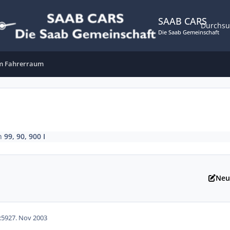
SAAB CARS
Durchs
Die Saab Gemeinschaft
m Fahrerraum
n
99, 90, 900 I
Neu
:59
27. Nov 2003