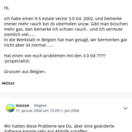
Hi,
Ich habe einen 9-5 estate vector 3.0 tid. 2002, und bemerke
immer mehr rauch bei zb uberholen unzw. Gibt man bisschen
mehr gas, dan bemerke ich schoen rauch , und ich vermute
ziemlich viel......
In die Werkstatt in Belgien hat man gesagt, wir bermerken gar
nicht aber ist normal.......
Hat einen von euch problemen mit den 3.0 tid ?????
:pcspecialist:
Grussen aus Belgien.
Zitat
Autor-Statistiken
moose
Mitglied
11. Januar 2004 um 15:28
11. Jan 2004
Wir hatten diese Probleme wie Du, aber eine geänderte
Software konnte sehr gut Abhilfe schaffen: