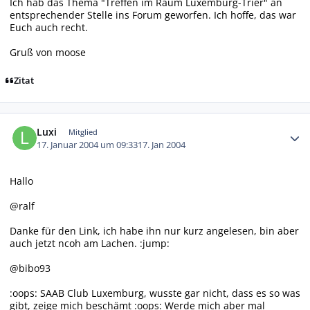
Ich hab das Thema "Treffen im Raum Luxemburg-Trier" an
entsprechender Stelle ins Forum geworfen. Ich hoffe, das war
Euch auch recht.
Gruß von moose
Zitat
Autor-Statistiken
Luxi
Mitglied
17. Januar 2004 um 09:33
17. Jan 2004
Hallo
@ralf
Danke für den Link, ich habe ihn nur kurz angelesen, bin aber
auch jetzt ncoh am Lachen. :jump:
@bibo93
:oops: SAAB Club Luxemburg, wusste gar nicht, dass es so was
gibt, zeige mich beschämt :oops: Werde mich aber mal