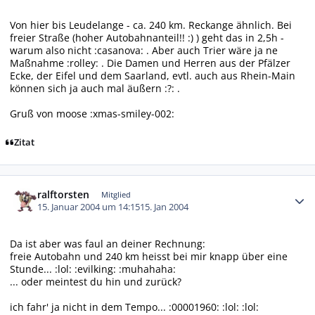
Von hier bis Leudelange - ca. 240 km. Reckange ähnlich. Bei
freier Straße (hoher Autobahnanteil!! :) ) geht das in 2,5h -
warum also nicht :casanova: . Aber auch Trier wäre ja ne
Maßnahme :rolley: . Die Damen und Herren aus der Pfälzer
Ecke, der Eifel und dem Saarland, evtl. auch aus Rhein-Main
können sich ja auch mal äußern :?: .
Gruß von moose :xmas-smiley-002:
Zitat
Autor-Statistiken
ralftorsten
Mitglied
15. Januar 2004 um 14:15
15. Jan 2004
Da ist aber was faul an deiner Rechnung:
freie Autobahn und 240 km heisst bei mir knapp über eine
Stunde... :lol: :evilking: :muhahaha:
... oder meintest du hin und zurück?
ich fahr' ja nicht in dem Tempo... :00001960: :lol: :lol: