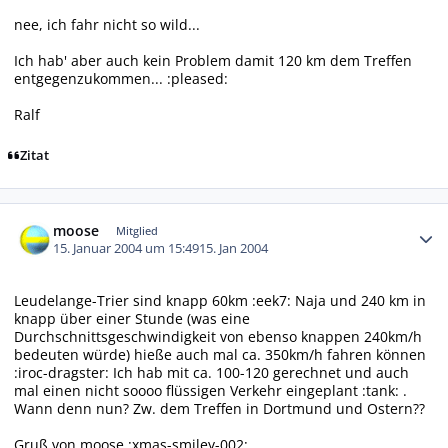
nee, ich fahr nicht so wild...
Ich hab' aber auch kein Problem damit 120 km dem Treffen
entgegenzukommen... :pleased:
Ralf
Zitat
Autor-Statistiken
moose
Mitglied
15. Januar 2004 um 15:49
15. Jan 2004
Leudelange-Trier sind knapp 60km :eek7: Naja und 240 km in
knapp über einer Stunde (was eine
Durchschnittsgeschwindigkeit von ebenso knappen 240km/h
bedeuten würde) hieße auch mal ca. 350km/h fahren können
:iroc-dragster: Ich hab mit ca. 100-120 gerechnet und auch
mal einen nicht soooo flüssigen Verkehr eingeplant :tank: .
Wann denn nun? Zw. dem Treffen in Dortmund und Ostern??
Gruß von moose :xmas-smiley-002: