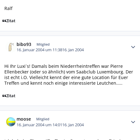
Ralf
Zitat
Autor-Statistiken
bibo93
Mitglied
16. Januar 2004 um 11:38
16. Jan 2004
Hi Ihr Luxi´s! Damals beim Niederrheintreffen war Pierre
Ellenbecker (oder so ähnlich) vom Saabclub Luxembourg. Der
ist echt i.O. Vielleicht kennt der eine gute Location für Euer
Treffen und kennt noch einige interessierte Leutchen.....
Zitat
Autor-Statistiken
moose
Mitglied
16. Januar 2004 um 14:01
16. Jan 2004