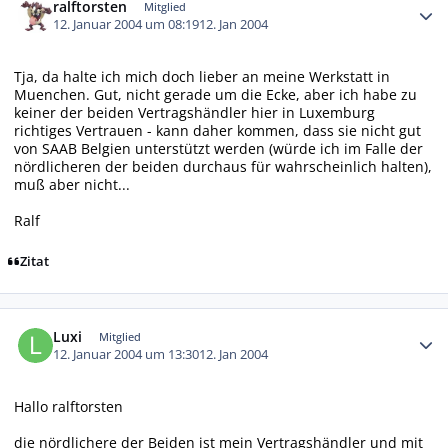
ralftorsten
Mitglied
12. Januar 2004 um 08:19
12. Jan 2004
Tja, da halte ich mich doch lieber an meine Werkstatt in
Muenchen. Gut, nicht gerade um die Ecke, aber ich habe zu
keiner der beiden Vertragshändler hier in Luxemburg
richtiges Vertrauen - kann daher kommen, dass sie nicht gut
von SAAB Belgien unterstützt werden (würde ich im Falle der
nördlicheren der beiden durchaus für wahrscheinlich halten),
muß aber nicht...
Ralf
Zitat
Autor-Statistiken
Luxi
Mitglied
12. Januar 2004 um 13:30
12. Jan 2004
Hallo ralftorsten
die nördlichere der Beiden ist mein Vertragshändler und mit