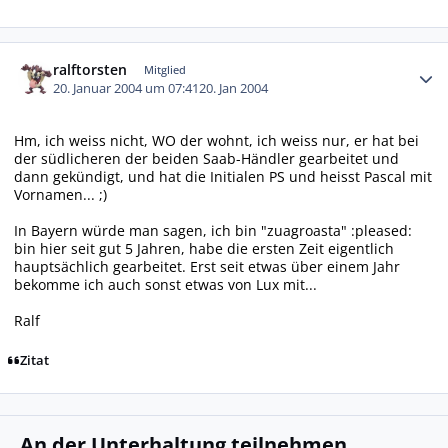
Autor-Statistiken
ralftorsten
Mitglied
20. Januar 2004 um 07:41
20. Jan 2004
Hm, ich weiss nicht, WO der wohnt, ich weiss nur, er hat bei
der südlicheren der beiden Saab-Händler gearbeitet und
dann gekündigt, und hat die Initialen PS und heisst Pascal mit
Vornamen... ;)
In Bayern würde man sagen, ich bin "zuagroasta" :pleased:
bin hier seit gut 5 Jahren, habe die ersten Zeit eigentlich
hauptsächlich gearbeitet. Erst seit etwas über einem Jahr
bekomme ich auch sonst etwas von Lux mit...
Ralf
Zitat
An der Unterhaltung teilnehmen