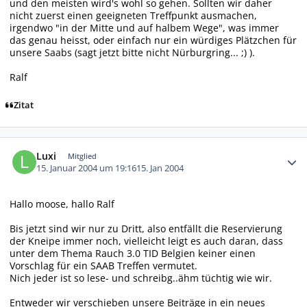
und den meisten wird's wohl so gehen. Sollten wir daher
nicht zuerst einen geeigneten Treffpunkt ausmachen,
irgendwo "in der Mitte und auf halbem Wege", was immer
das genau heisst, oder einfach nur ein würdiges Plätzchen für
unsere Saabs (sagt jetzt bitte nicht Nürburgring... ;) ).
Ralf
Zitat
Autor-Statistiken
Luxi
Mitglied
15. Januar 2004 um 19:16
15. Jan 2004
Hallo moose, hallo Ralf
Bis jetzt sind wir nur zu Dritt, also entfällt die Reservierung
der Kneipe immer noch, vielleicht leigt es auch daran, dass
unter dem Thema Rauch 3.0 TID Belgien keiner einen
Vorschlag für ein SAAB Treffen vermutet.
Nich jeder ist so lese- und schreibg..ähm tüchtig wie wir.
Entweder wir verschieben unsere Beiträge in ein neues