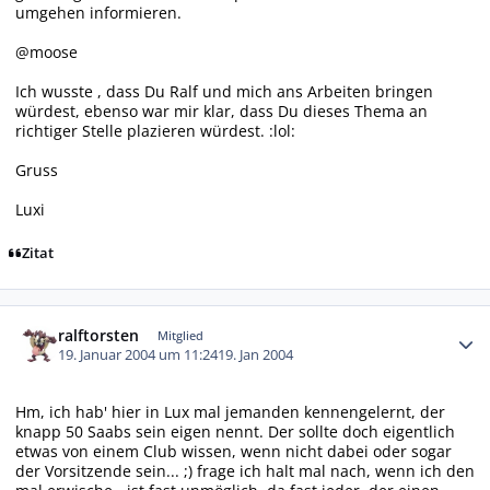
umgehen informieren.
@moose
Ich wusste , dass Du Ralf und mich ans Arbeiten bringen
würdest, ebenso war mir klar, dass Du dieses Thema an
richtiger Stelle plazieren würdest. :lol:
Gruss
Luxi
Zitat
Autor-Statistiken
ralftorsten
Mitglied
19. Januar 2004 um 11:24
19. Jan 2004
Hm, ich hab' hier in Lux mal jemanden kennengelernt, der
knapp 50 Saabs sein eigen nennt. Der sollte doch eigentlich
etwas von einem Club wissen, wenn nicht dabei oder sogar
der Vorsitzende sein... ;) frage ich halt mal nach, wenn ich den