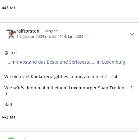
Zitat
Autor-Statistiken
ralftorsten
Mitglied
14. Januar 2004 um 22:41
14. Jan 2004
@Luxi
...mit Abstand das Beste und Seriöseste ... in Luxemburg
Wirklich viel Konkurenz gibt es ja nun auch nicht... :lol:
Wie wär's denn mal mit einem Luxemburger Saab Treffen... :?:
:)
Ralf
Zitat
Autor-Statistiken