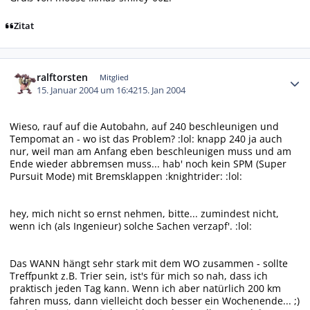
Zitat
Autor-Statistiken
ralftorsten
Mitglied
15. Januar 2004 um 16:42
15. Jan 2004
Wieso, rauf auf die Autobahn, auf 240 beschleunigen und
Tempomat an - wo ist das Problem? :lol: knapp 240 ja auch
nur, weil man am Anfang eben beschleunigen muss und am
Ende wieder abbremsen muss... hab' noch kein SPM (Super
Pursuit Mode) mit Bremsklappen :knightrider: :lol:
hey, mich nicht so ernst nehmen, bitte... zumindest nicht,
wenn ich (als Ingenieur) solche Sachen verzapf'. :lol:
Das WANN hängt sehr stark mit dem WO zusammen - sollte
Treffpunkt z.B. Trier sein, ist's für mich so nah, dass ich
praktisch jeden Tag kann. Wenn ich aber natürlich 200 km
fahren muss, dann vielleicht doch besser ein Wochenende... ;)