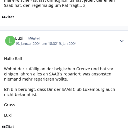
mal erwische - ist fast unmöglich, da fast jeder, der einen
Saab hat, den regelmäßig um Rat fragt... :(
Zitat
Autor-Statistiken
Luxi
Mitglied
19. Januar 2004 um 18:02
19. Jan 2004
Hallo Ralf
Wohnt der zufällig an der belgischen Grenze und hat vor
einigen Jahren alles an SAAB´s repariert, was ansonsten
niemand mehr reparieren wollte.
Ich bin beruhigt, dass Dir der SAAB Club Luxemburg auch
nicht bekannt ist.
Gruss
Luxi
Zitat