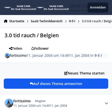
Zum Inhalt springen
SAAB CARS
Anmelden
Die Saab Gemeinschaft
Startseite
Saab Technikbereich
9-5 I
3.0 tid rauch / Belg
3.0 tid rauch / Belgien
Teilen
Follower
fortissimo
11. Januar 2004 um 14:49
11. Jan 2004
in
9-5 I
Neues Thema starten
Auf dieses Thema antworten
Autor-Statistiken
fortissimo
Mitglied
11. Januar 2004 um 14:49
11. Jan 2004