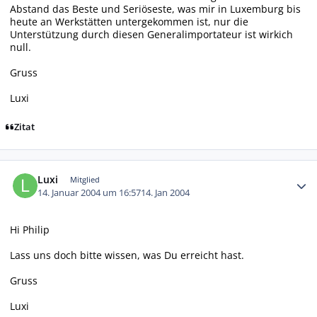
Abstand das Beste und Seriöseste, was mir in Luxemburg bis
heute an Werkstätten untergekommen ist, nur die
Unterstützung durch diesen Generalimportateur ist wirkich
null.
Gruss
Luxi
Zitat
Autor-Statistiken
Luxi
Mitglied
14. Januar 2004 um 16:57
14. Jan 2004
Hi Philip
Lass uns doch bitte wissen, was Du erreicht hast.
Gruss
Luxi