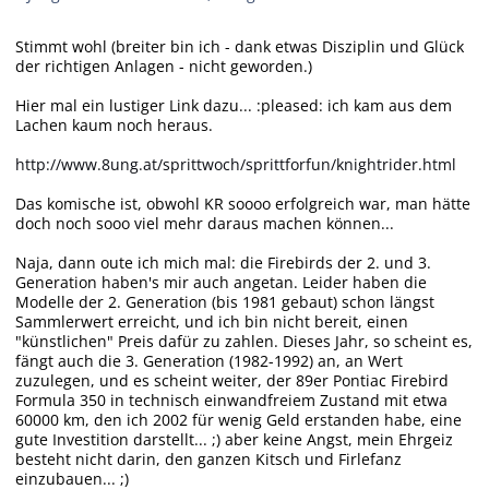
Stimmt wohl (breiter bin ich - dank etwas Disziplin und Glück
der richtigen Anlagen - nicht geworden.)
Hier mal ein lustiger Link dazu... :pleased: ich kam aus dem
Lachen kaum noch heraus.
http://www.8ung.at/sprittwoch/sprittforfun/knightrider.html
Das komische ist, obwohl KR soooo erfolgreich war, man hätte
doch noch sooo viel mehr daraus machen können...
Naja, dann oute ich mich mal: die Firebirds der 2. und 3.
Generation haben's mir auch angetan. Leider haben die
Modelle der 2. Generation (bis 1981 gebaut) schon längst
Sammlerwert erreicht, und ich bin nicht bereit, einen
"künstlichen" Preis dafür zu zahlen. Dieses Jahr, so scheint es,
fängt auch die 3. Generation (1982-1992) an, an Wert
zuzulegen, und es scheint weiter, der 89er Pontiac Firebird
Formula 350 in technisch einwandfreiem Zustand mit etwa
60000 km, den ich 2002 für wenig Geld erstanden habe, eine
gute Investition darstellt... ;) aber keine Angst, mein Ehrgeiz
besteht nicht darin, den ganzen Kitsch und Firlefanz
einzubauen... ;)