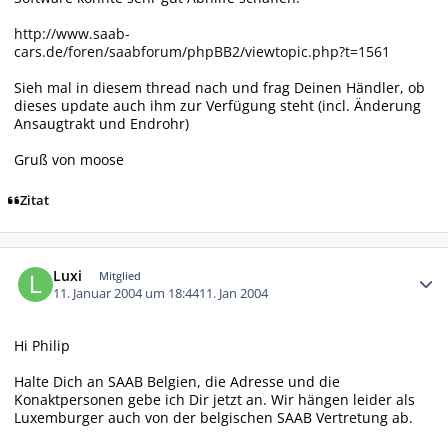
http://www.saab-
cars.de/foren/saabforum/phpBB2/viewtopic.php?t=1561
Sieh mal in diesem thread nach und frag Deinen Händler, ob
dieses update auch ihm zur Verfügung steht (incl. Änderung
Ansaugtrakt und Endrohr)
Gruß von moose
Zitat
Autor-Statistiken
Luxi
Mitglied
11. Januar 2004 um 18:44
11. Jan 2004
Hi Philip
Halte Dich an SAAB Belgien, die Adresse und die
Konaktpersonen gebe ich Dir jetzt an. Wir hängen leider als
Luxemburger auch von der belgischen SAAB Vertretung ab.