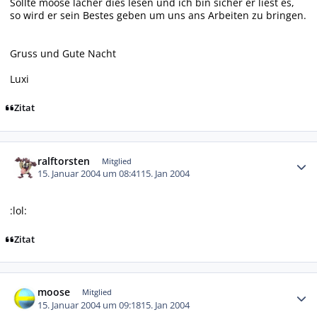
Sollte moose lacher dies lesen und ich bin sicher er liest es,
so wird er sein Bestes geben um uns ans Arbeiten zu bringen.
Gruss und Gute Nacht
Luxi
Zitat
Autor-Statistiken
ralftorsten
Mitglied
15. Januar 2004 um 08:41
15. Jan 2004
:lol:
Zitat
Autor-Statistiken
moose
Mitglied
15. Januar 2004 um 09:18
15. Jan 2004