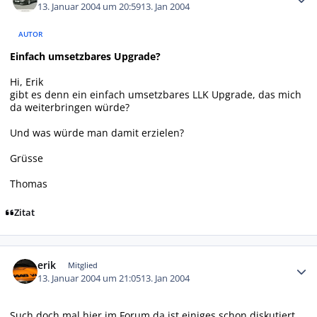
13. Januar 2004 um 20:59
13. Jan 2004
AUTOR
Einfach umsetzbares Upgrade?
Hi, Erik
gibt es denn ein einfach umsetzbares LLK Upgrade, das mich
da weiterbringen würde?
Und was würde man damit erzielen?
Grüsse
Thomas
Zitat
Autor-Statistiken
erik
Mitglied
13. Januar 2004 um 21:05
13. Jan 2004
Such doch mal hier im Forum da ist einiges schon diskutiert