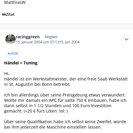
MatthiasW
Zitat
Autor-Statistiken
racinggreen
Mitglied
15. Januar 2004 um 07:13
15. Jan 2004
AUTOR
Händel + Tuning
Hi,
Händel ist ein Werkstattmeister, der eine freie Saab Werkstatt
in St. Augustin bei Bonn betreibt.
Ich bin allerdings über seine Preisgebung etwas verwundert.
Wollte mir damals ein APC für satte 750 € einbauen, habe ich
dann selbst in 1 1/2 Stunden und 100 Euro Investition
gemacht. (+20 € fürs Löten :lol: )
Über seine Qualifikation habe ich selbst keine Zweifel, würde
bei ihm jederzeit die Maschine einstellen lassen.