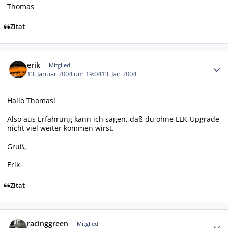
Thomas
Zitat
Autor-Statistiken
erik
Mitglied
13. Januar 2004 um 19:04
13. Jan 2004
Hallo Thomas!
Also aus Erfahrung kann ich sagen, daß du ohne LLK-Upgrade
nicht viel weiter kommen wirst.
Gruß,
Erik
Zitat
Autor-Statistiken
racinggreen
Mitglied