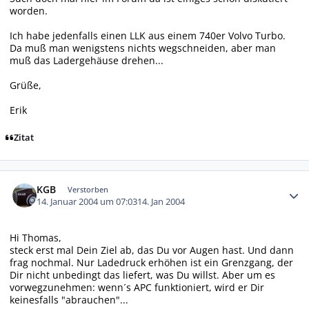
worden.
Ich habe jedenfalls einen LLK aus einem 740er Volvo Turbo.
Da muß man wenigstens nichts wegschneiden, aber man
muß das Ladergehäuse drehen...
Grüße,
Erik
Zitat
Autor-Statistiken
KGB
Verstorben
14. Januar 2004 um 07:03
14. Jan 2004
Hi Thomas,
steck erst mal Dein Ziel ab, das Du vor Augen hast. Und dann
frag nochmal. Nur Ladedruck erhöhen ist ein Grenzgang, der
Dir nicht unbedingt das liefert, was Du willst. Aber um es
vorwegzunehmen: wenn´s APC funktioniert, wird er Dir
keinesfalls "abrauchen"...