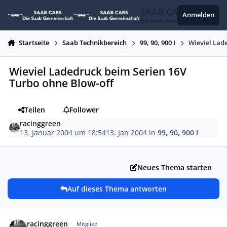
Zum Inhalt springen
SAAB CARS
Anmelden
Die Saab Gemeinschaft
Startseite
Saab Technikbereich
99, 90, 900 I
Wieviel Lad
Wieviel Ladedruck beim Serien 16V
Turbo ohne Blow-off
Teilen
Follower
racinggreen
13. Januar 2004 um 18:54
13. Jan 2004
in
99, 90, 900 I
Neues Thema starten
Auf dieses Thema antworten
Autor-Statistiken
racinggreen
Mitglied