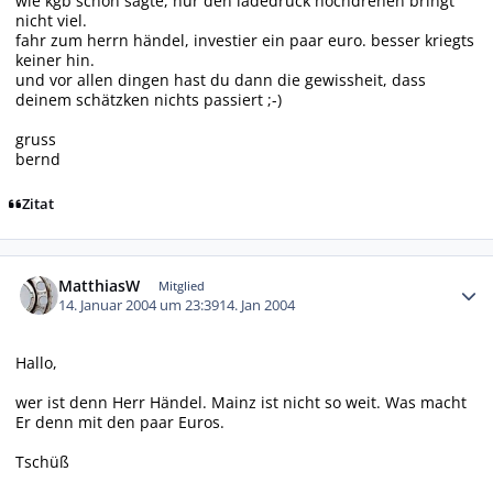
wie kgb schon sagte, nur den ladedruck hochdrehen bringt
nicht viel.
fahr zum herrn händel, investier ein paar euro. besser kriegts
keiner hin.
und vor allen dingen hast du dann die gewissheit, dass
deinem schätzken nichts passiert ;-)
gruss
bernd
Zitat
Autor-Statistiken
MatthiasW
Mitglied
14. Januar 2004 um 23:39
14. Jan 2004
Hallo,
wer ist denn Herr Händel. Mainz ist nicht so weit. Was macht
Er denn mit den paar Euros.
Tschüß