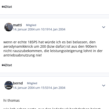
Zitat
Autor-Statistiken
matti
Mitglied
14. Januar 2004 um 10:19
14. Jan 2004
wenn er echte 185PS hat würde ich es bei belassen, den
aerodynamikknick um 200 (bzw dafür) ist aus den 900ern
nicht rauszubekommen, die leistungssteigerung lohnt in der
antriebsabnutzung nie!
Zitat
Autor-Statistiken
bernd
Mitglied
14. Januar 2004 um 15:53
14. Jan 2004
hi thomas