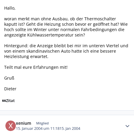
Hallo,
woran merkt man ohne Ausbau, ob der Thermoschalter
kaputt ist? Geht die Heizung schon bevor er geöffnet hat? Wie
hoch sollte im Winter unter normalen Fahrbedingungen die
angezeigte Kühlwassertemperatur sein?
Hintergund: die Anzeige bleibt bei mir im unteren Viertel und
von einem skandinavischen Auto hatte ich eine bessere
Heizleistung erwartet.
Teilt mal eure Erfahrungen mit!
Gruß
Dieter
Zitat
Autor-Statistiken
xenium
Mitglied
15. Januar 2004 um 11:18
15. Jan 2004