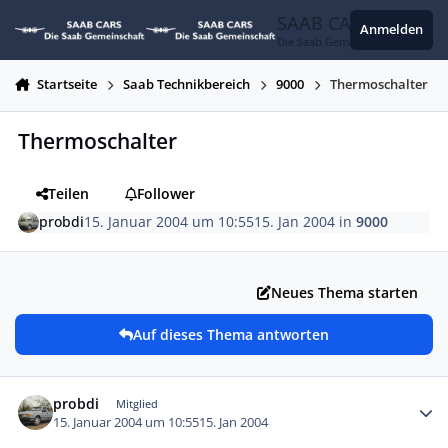
Zum Inhalt springen
SAAB CARS
Anmelden
Die Saab Gemeinschaft
Startseite
Saab Technikbereich
9000
Thermoschalter
Thermoschalter
Teilen
Follower
probdi
15. Januar 2004 um 10:55
15. Jan 2004
in
9000
Neues Thema starten
Auf dieses Thema antworten
Autor-Statistiken
probdi
Mitglied
15. Januar 2004 um 10:55
15. Jan 2004