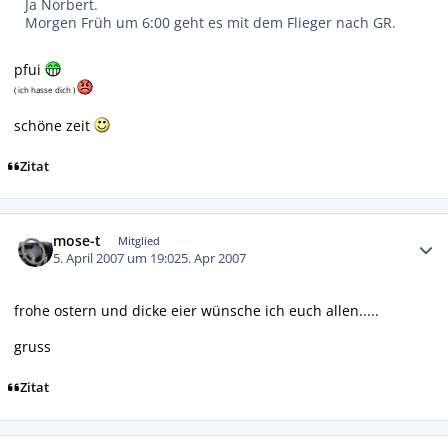
Ja Norbert.
Morgen Früh um 6:00 geht es mit dem Flieger nach GR.
pfui
( ich hasse dich )
schöne zeit
Zitat
Autor-Statistiken
mose-t
Mitglied
5. April 2007 um 19:02
5. Apr 2007
frohe ostern und dicke eier wünsche ich euch allen.....
gruss
Zitat
Autor-Statistiken