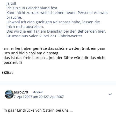
Ja toll
Ich sitze in Griechenland fest.
Kann nicht zuruek, weil ich einen neuen Personal-Ausweis
brauche.
Obwohl Ich eien gueltigen Reisepass habe, lassen die
mich nicht ausreisen.
Das wird ja ein Tag am Dienstag bei den Behoerden hier.
Gruesse aus Saloniki bei 22 C Cabrio-wetter
armer kerl, aber genieße das schöne wetter, trink ein paar
uzo und bleib cool am dienstag
das ist das freie europa .. (mit der fähre wäre dir das nicht
passiert !!)
Zitat
Autor-Statistiken
aero270
Mitglied
7. April 2007 um 20:42
7. Apr 2007
`n paar Eindrücke von Ostern bei uns....