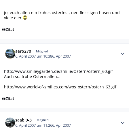
jo, euch allen ein frohes osterfest, nen fleissigen hasen und
viele eier
Zitat
Autor-Statistiken
aero270
Mitglied
6. April 2007 um 10:38
6. Apr 2007
http://www.smileygarden.de/smilie/Ostern/ostern_60.gif
Auch so, frohe Ostern allen....
http://www.world-of-smilies.com/wos_ostern/ostern_63.gif
Zitat
Autor-Statistiken
saabi9-3
Mitglied
6. April 2007 um 11:26
6. Apr 2007