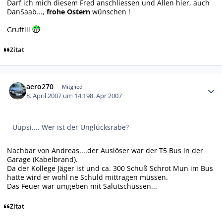
Darf ich mich diesem Fred anschliessen und Allen hier, auch
DanSaab...,
frohe Ostern
wünschen !
Gruftiii
Zitat
Autor-Statistiken
aero270
Mitglied
8. April 2007 um 14:19
8. Apr 2007
Uupsi.... Wer ist der Unglücksrabe?
Nachbar von Andreas....der Auslöser war der T5 Bus in der
Garage (Kabelbrand).
Da der Kollege Jäger ist und ca. 300 Schuß Schrot Mun im Bus
hatte wird er wohl ne Schuld mittragen müssen.
Das Feuer war umgeben mit Salutschüssen...
Zitat