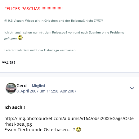
FELICES PASCUAS !!!!!!!!!!!!!!!!!
@ 9,3 Viggen: Wieso gilt in Griechenland der Reisepaß nicht ???????
Ich bin auch schon nur mit dem Reisespaß von und nach Spanien ohne Probleme
geflogen.
Laß dir trotzdem nicht die Ostertage vermiesen.
Zitat
Autor-Statistiken
Gerd
Mitglied
8. April 2007 um 11:25
8. Apr 2007
Ich auch !
http://img.photobucket.com/albums/v164/obsi2000/Gags/Oste
rhasi-bea.jpg
Essen Tierfreunde Osterhasen... ?