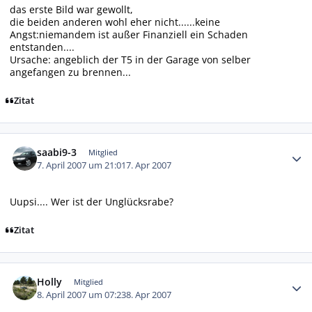
das erste Bild war gewollt,
die beiden anderen wohl eher nicht......keine
Angst:niemandem ist außer Finanziell ein Schaden
entstanden....
Ursache: angeblich der T5 in der Garage von selber
angefangen zu brennen...
Zitat
Autor-Statistiken
saabi9-3
Mitglied
7. April 2007 um 21:01
7. Apr 2007
Uupsi.... Wer ist der Unglücksrabe?
Zitat
Autor-Statistiken
Holly
Mitglied
8. April 2007 um 07:23
8. Apr 2007