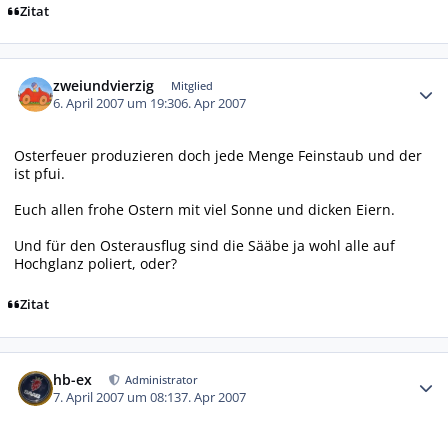
Zitat
Autor-Statistiken
zweiundvierzig
Mitglied
6. April 2007 um 19:30
6. Apr 2007
Osterfeuer produzieren doch jede Menge Feinstaub und der
ist pfui.
Euch allen frohe Ostern mit viel Sonne und dicken Eiern.
Und für den Osterausflug sind die Sääbe ja wohl alle auf
Hochglanz poliert, oder?
Zitat
Autor-Statistiken
hb-ex
Administrator
7. April 2007 um 08:13
7. Apr 2007