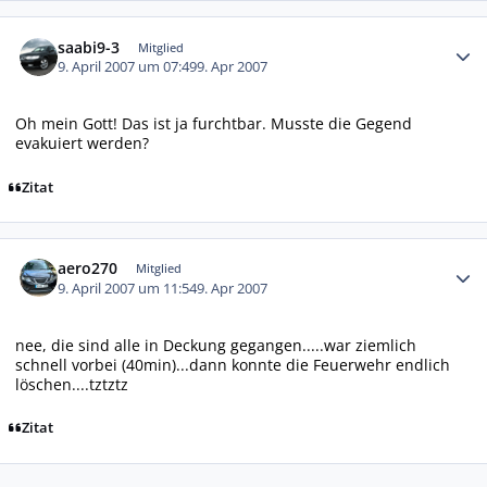
Autor-Statistiken
saabi9-3
Mitglied
9. April 2007 um 07:49
9. Apr 2007
Oh mein Gott! Das ist ja furchtbar. Musste die Gegend
evakuiert werden?
Zitat
Autor-Statistiken
aero270
Mitglied
9. April 2007 um 11:54
9. Apr 2007
nee, die sind alle in Deckung gegangen.....war ziemlich
schnell vorbei (40min)...dann konnte die Feuerwehr endlich
löschen....tztztz
Zitat