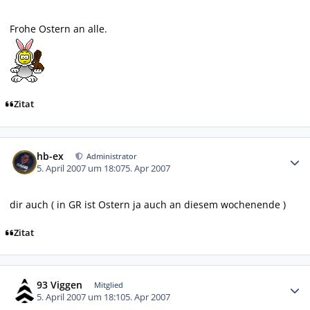
Frohe Ostern an alle.
Zitat
Autor-Statistiken
hb-ex
Administrator
5. April 2007 um 18:07
5. Apr 2007
dir auch ( in GR ist Ostern ja auch an diesem wochenende )
Zitat
Autor-Statistiken
93 Viggen
Mitglied
5. April 2007 um 18:10
5. Apr 2007