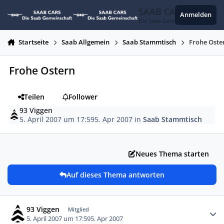
Zum Inhalt springen
SAAB CARS
Anmelden
Die Saab Gemeinschaft
Startseite
Saab Allgemein
Saab Stammtisch
Frohe Oste
Frohe Ostern
Teilen
Follower
93 Viggen
5. April 2007 um 17:59
5. Apr 2007
in
Saab Stammtisch
Neues Thema starten
Auf dieses Thema antworten
Autor-Statistiken
93 Viggen
Mitglied
5. April 2007 um 17:59
5. Apr 2007