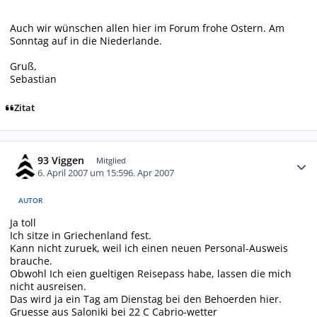
Auch wir wünschen allen hier im Forum frohe Ostern. Am
Sonntag auf in die Niederlande.
Gruß,
Sebastian
Zitat
Autor-Statistiken
93 Viggen
Mitglied
6. April 2007 um 15:59
6. Apr 2007
AUTOR
Ja toll
Ich sitze in Griechenland fest.
Kann nicht zuruek, weil ich einen neuen Personal-Ausweis
brauche.
Obwohl Ich eien gueltigen Reisepass habe, lassen die mich
nicht ausreisen.
Das wird ja ein Tag am Dienstag bei den Behoerden hier.
Gruesse aus Saloniki bei 22 C Cabrio-wetter