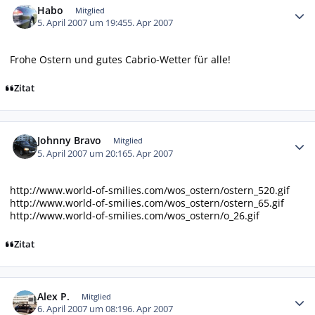
Habo
Mitglied
5. April 2007 um 19:45
5. Apr 2007
Frohe Ostern und gutes Cabrio-Wetter für alle!
Zitat
Autor-Statistiken
Johnny Bravo
Mitglied
5. April 2007 um 20:16
5. Apr 2007
http://www.world-of-smilies.com/wos_ostern/ostern_520.gif
http://www.world-of-smilies.com/wos_ostern/ostern_65.gif
http://www.world-of-smilies.com/wos_ostern/o_26.gif
Zitat
Autor-Statistiken
Alex P.
Mitglied
6. April 2007 um 08:19
6. Apr 2007