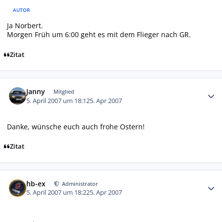
AUTOR
Ja Norbert.
Morgen Früh um 6:00 geht es mit dem Flieger nach GR.
Zitat
Autor-Statistiken
Janny
Mitglied
5. April 2007 um 18:12
5. Apr 2007
Danke, wünsche euch auch frohe Ostern!
Zitat
Autor-Statistiken
hb-ex
Administrator
5. April 2007 um 18:22
5. Apr 2007