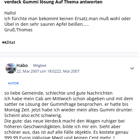
verdeck Gummi lösung Auf Thema antworten
Hallo!
Ich fürchte man bekommt keinen Ersatz,man muß wohl oder
Übel in den sehr sauren Apfel beißen.....
Gruß,Thomas
Zitat
Autor-Statistiken
Habo
Mitglied
22. Mai 2007 um 18:02
22. Mai 2007
AUTOR
so liebe Gemeinde, schlechte und gute Nachrichten
Ich habe mein Cab am Mittwoch schon abgeben und mit dem
sattler ne Lösung der Gummifrage besprochen. er hatte bis
Montag Zeit. Jetzt habe ich wieder mein altes Gummi drunter.
Scheint also echt schwierig.
Die gute: das neue Verdeck macht den Wagen ruhiger bei
höheren Geschwindigkiten, bilde ich mir ein. Sieht aber
schöner aus, das ist auf alle Fälle objektiv. Es kostete genau
999,99 Euros inklusive Mwst und keinen Cent mehr. (