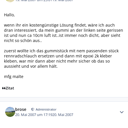
Hallo,
wenn ihr ein kostengünstige Lösung findet, wäre ich auch
dran interessiert, da mein gummi an der linken seite gerissen
ist und nun ca 10cm luft ist..ist immer noch dicht, aber sieht
nicht so schön aus..
zuerst wollte ich das gummistück mit nem passenden stück
rennradschlauch ersetzen und dann mit epoxi 2k kleber
kleben, war mir dann aber nicht mehr sicher ob das so
aussieht und vor allem hält.
mfg malte
Zitat
Autor-Statistiken
brose
Administrator
20. Mai 2007 um 17:19
20. Mai 2007