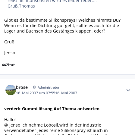
reißt nicht,ansonsten wird es leider teuer....
Gruß,Thomas
Gibt es da bestimmte Silikonsprays? Welches nimmts Du?
Wenn es für die Dichtung gut geht, sollte es auch für die
Lager und Buchsen des Gestänges klappen, oder?
Gruß
Jenso
Zitat
Autor-Statistiken
brose
Administrator
16. Mai 2007 um 07:55
16. Mai 2007
verdeck Gummi lösung Auf Thema antworten
Hallo!
@ Jenso Ich nehme Lobosil,wird in der Industrie
verwendet,aber jedes reine Silikonspray ist auch in