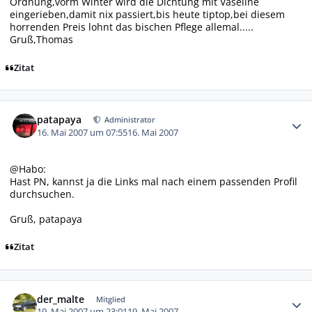
Ordnung,vorm Winter wird die Dichtung mit Vaseline
eingerieben,damit nix passiert,bis heute tiptop,bei diesem
horrenden Preis lohnt das bischen Pflege allemal.....
Gruß,Thomas
Zitat
Autor-Statistiken
patapaya
Administrator
16. Mai 2007 um 07:55
16. Mai 2007
@Habo:
Hast PN, kannst ja die Links mal nach einem passenden Profil
durchsuchen.
Gruß, patapaya
Zitat
Autor-Statistiken
der_malte
Mitglied
19. Mai 2007 um 23:01
19. Mai 2007