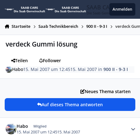
Zum Inhalt springen
SAAB CARS
Anmelden
Die Saab Gemeinschaft
Startseite
Saab Technikbereich
900 II - 9-3 I
verdeck Gum
verdeck Gummi lösung
Teilen
Follower
Habo
15. Mai 2007 um 12:45
15. Mai 2007
in
900 II - 9-3 I
Neues Thema starten
Auf dieses Thema antworten
Autor-Statistiken
Habo
Mitglied
15. Mai 2007 um 12:45
15. Mai 2007