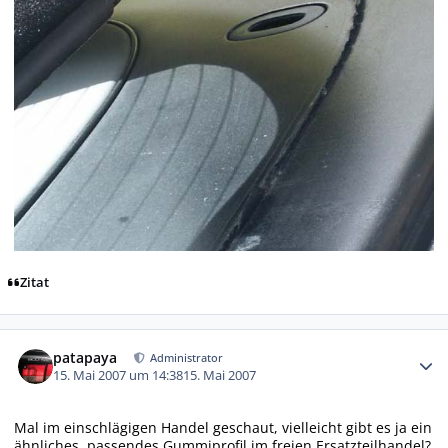
Zitat
Autor-Statistiken
patapaya
Administrator
15. Mai 2007 um 14:38
15. Mai 2007
Mal im einschlägigen Handel geschaut, vielleicht gibt es ja ein
ähnliches, passendes Gummiprofil im freien Ersatzteilhandel?