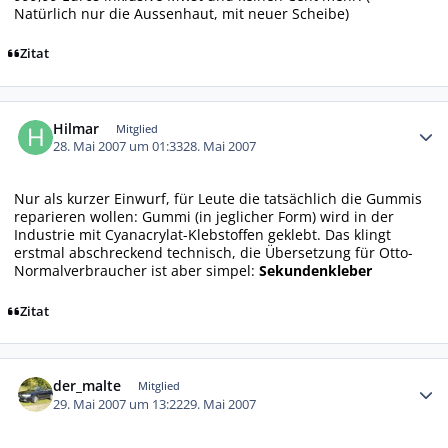
Natürlich nur die Aussenhaut, mit neuer Scheibe)
Zitat
Autor-Statistiken
Hilmar
Mitglied
28. Mai 2007 um 01:33
28. Mai 2007
Nur als kurzer Einwurf, für Leute die tatsächlich die Gummis
reparieren wollen: Gummi (in jeglicher Form) wird in der
Industrie mit Cyanacrylat-Klebstoffen geklebt. Das klingt
erstmal abschreckend technisch, die Übersetzung für Otto-
Normalverbraucher ist aber simpel:
Sekundenkleber
Zitat
Autor-Statistiken
der_malte
Mitglied
29. Mai 2007 um 13:22
29. Mai 2007