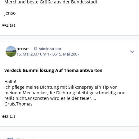
Merci und beste Grüße aus der Bundesstadt
Jenso
Zitat
Autor-Statistiken
brose
Administrator
15. Mai 2007 um 17:06
15. Mai 2007
verdeck Gummi lösung Auf Thema antworten
Hallo!
Ich pflege meine Dichtung mit Silikonspray,ein Tip von
meinem Mechaniker,die Dichtung bleibt geschmeidig und
reißt nicht,ansonsten wird es leider teuer....
Gruß,Thomas
Zitat
Autor-Statistiken