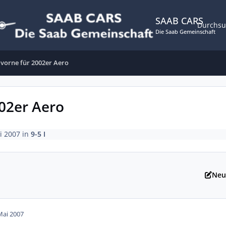
SAAB CARS
Durchs
Die Saab Gemeinschaft
vorne für 2002er Aero
02er Aero
i 2007
in
9-5 I
Neu
Mai 2007