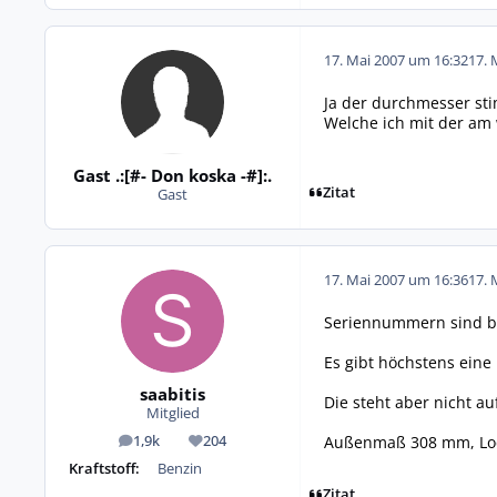
17. Mai 2007 um 16:32
17. 
Ja der durchmesser sti
Welche ich mit der am
Gast .:[#- Don koska -#]:.
Zitat
Gast
17. Mai 2007 um 16:36
17. 
Seriennummern sind bei
Es gibt höchstens eine
saabitis
Die steht aber nicht au
Mitglied
Außenmaß 308 mm, Loch
1,9k
204
Beiträge
Reputation
Kraftstoff:
Benzin
Zitat