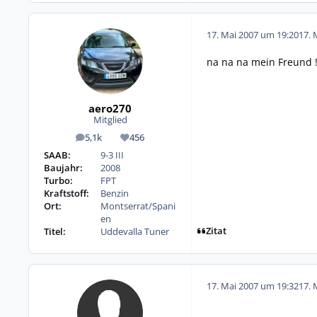
17. Mai 2007 um 19:20
17. 
na na na mein Freund !
aero270
Mitglied
5,1k
456
Beiträge
Reputation
SAAB:
9-3 III
Baujahr:
2008
Turbo:
FPT
Kraftstoff:
Benzin
Ort:
Montserrat/Spani
en
Zitat
Titel:
Uddevalla Tuner
17. Mai 2007 um 19:32
17. 