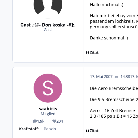
Hallo nochmal :)
Hab mir bei ebay vom H
passendem lochkreis. M
Gast .:[#- Don koska -#]:.
germany soll erstausrü
Gast
Danke schonmal :)
Zitat
17. Mai 2007 um 14:38
17. 
Die Aero Bremsscheibe
Die 9 5 Bremsscheibe
saabitis
Aero = 16 Zoll Bremse
Mitglied
2.3 (185 ps z.B.) = 15 Z
1,9k
204
Beiträge
Reputation
Kraftstoff:
Benzin
Zitat