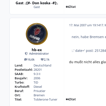
Gast .:[#- Don koska -#]:.
Zitat
Gast
17. Mai 2007 um 19:14
17. 
nein, habe Bremsen e
hb-ex
:.' date=' post: 25128
Administrator
16,6k
2,1k
Beiträge
Reputation
du mußt nicht alles gl
Land:
Deutschland
Postleitzahl:
28201
SAAB:
9-3 II
Baujahr:
2006
Turbo:
TiD
Kraftstoff:
Diesel
Beruf:
Privatier
Ort:
Bremen
Zitat
Titel:
Toblerone-Tuner