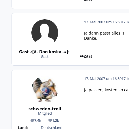
17. Mai 2007 um 16:50
17. 
Ja dann passt alles :)
Danke.
Gast .:[#- Don koska -#]:.
Zitat
Gast
17. Mai 2007 um 16:59
17. 
Ja passen, kosten so ca
schweden-troll
Mitglied
7,4k
1,2k
Beiträge
Reputation
Land:
Deutschland