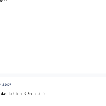
sen ....
Mai 2007
das du keinen 9-5er hast ;-)