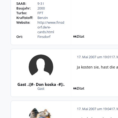
SAAB:
9-3 I
Baujahr:
2000
Turbo:
FPT
Kraftstoff:
Benzin
Website:
http://www.finsd
orf.de/e-
cards.html
Zitat
Ort:
Finsdorf
17. Mai 2007 um 19:01
17. 
Ja kosten sie, hast die 
Gast .:[#- Don koska -#]:.
Zitat
Gast
17. Mai 2007 um 19:04
17. 