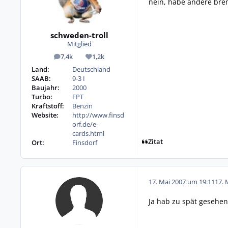
nein, habe andere brem
schweden-troll
Mitglied
7,4k
1,2k
Beiträge
Reputation
Land:
Deutschland
SAAB:
9-3 I
Baujahr:
2000
Turbo:
FPT
Kraftstoff:
Benzin
Website:
http://www.finsd
orf.de/e-
cards.html
Zitat
Ort:
Finsdorf
17. Mai 2007 um 19:11
17. 
Ja hab zu spät gesehen 