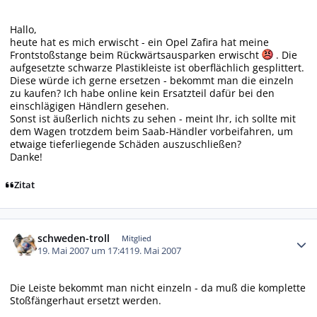
Hallo,
heute hat es mich erwischt - ein Opel Zafira hat meine
Frontstoßstange beim Rückwärtsausparken erwischt
. Die
aufgesetzte schwarze Plastikleiste ist oberflächlich gesplittert.
Diese würde ich gerne ersetzen - bekommt man die einzeln
zu kaufen? Ich habe online kein Ersatzteil dafür bei den
einschlägigen Händlern gesehen.
Sonst ist äußerlich nichts zu sehen - meint Ihr, ich sollte mit
dem Wagen trotzdem beim Saab-Händler vorbeifahren, um
etwaige tieferliegende Schäden auszuschließen?
Danke!
Zitat
Autor-Statistiken
schweden-troll
Mitglied
19. Mai 2007 um 17:41
19. Mai 2007
Die Leiste bekommt man nicht einzeln - da muß die komplette
Stoßfängerhaut ersetzt werden.