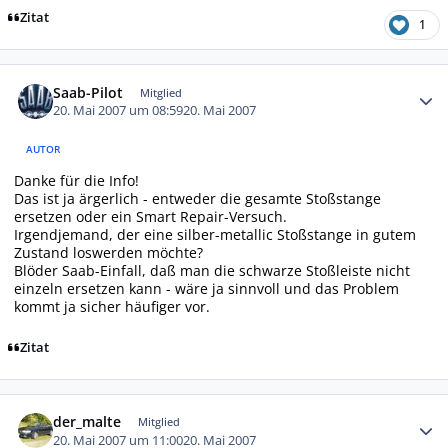
Zitat
1
Autor-Statistiken
Saab-Pilot
Mitglied
20. Mai 2007 um 08:59
20. Mai 2007
AUTOR
Danke für die Info!
Das ist ja ärgerlich - entweder die gesamte Stoßstange
ersetzen oder ein Smart Repair-Versuch.
Irgendjemand, der eine silber-metallic Stoßstange in gutem
Zustand loswerden möchte?
Blöder Saab-Einfall, daß man die schwarze Stoßleiste nicht
einzeln ersetzen kann - wäre ja sinnvoll und das Problem
kommt ja sicher häufiger vor.
Zitat
Autor-Statistiken
der_malte
Mitglied
20. Mai 2007 um 11:00
20. Mai 2007