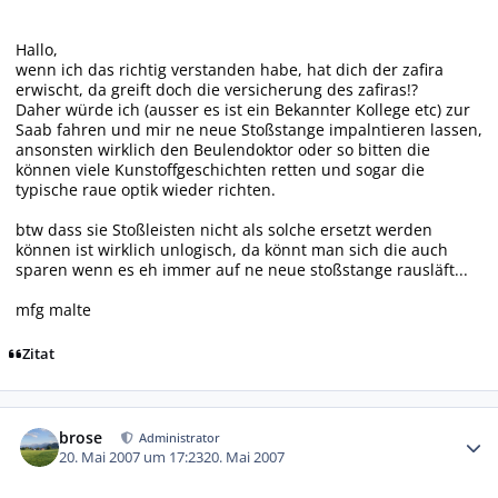
Hallo,
wenn ich das richtig verstanden habe, hat dich der zafira
erwischt, da greift doch die versicherung des zafiras!?
Daher würde ich (ausser es ist ein Bekannter Kollege etc) zur
Saab fahren und mir ne neue Stoßstange impalntieren lassen,
ansonsten wirklich den Beulendoktor oder so bitten die
können viele Kunstoffgeschichten retten und sogar die
typische raue optik wieder richten.
btw dass sie Stoßleisten nicht als solche ersetzt werden
können ist wirklich unlogisch, da könnt man sich die auch
sparen wenn es eh immer auf ne neue stoßstange rausläft...
mfg malte
Zitat
Autor-Statistiken
brose
Administrator
20. Mai 2007 um 17:23
20. Mai 2007