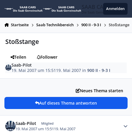
Zum Inhalt springen
SAAB CARS
Anmelden
Die Saab Gemeinschaft
Startseite
Saab Technikbereich
900 II - 9-3 I
Stoßstange
Stoßstange
Teilen
Follower
Saab-Pilot
19. Mai 2007 um 15:51
19. Mai 2007
in
900 II - 9-3 I
Neues Thema starten
Auf dieses Thema antworten
Autor-Statistiken
Saab-Pilot
Mitglied
19. Mai 2007 um 15:51
19. Mai 2007