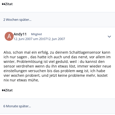
Zitat
2 Wochen später...
Autor-Statistiken
Andy11
Mitglied
12. Juni 2007 um 20:07
12. Jun 2007
Also, schon mal ein erfolg, zu deinem Schaltlagensensor kann
ich nur sagen , das hatte ich auch und das nervt, vor allem im
winter, Problemlösung ist viel geduld, weil : du kannst den
sensor verdrehen wenn du ihn etwas löst, immer wieder neue
einstellungen versuchen bis das problem weg ist, ich habe
vier wochen probiert, und jetzt keine probleme mehr, kostet
nix nur etwas mühe,
Zitat
6 Monate später...