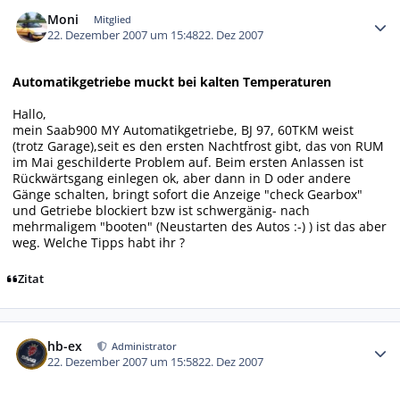
Autor-Statistiken
Moni
Mitglied
22. Dezember 2007 um 15:48
22. Dez 2007
Automatikgetriebe muckt bei kalten Temperaturen
Hallo,
mein Saab900 MY Automatikgetriebe, BJ 97, 60TKM weist
(trotz Garage),seit es den ersten Nachtfrost gibt, das von RUM
im Mai geschilderte Problem auf. Beim ersten Anlassen ist
Rückwärtsgang einlegen ok, aber dann in D oder andere
Gänge schalten, bringt sofort die Anzeige "check Gearbox"
und Getriebe blockiert bzw ist schwergänig- nach
mehrmaligem "booten" (Neustarten des Autos :-) ) ist das aber
weg. Welche Tipps habt ihr ?
Zitat
Autor-Statistiken
hb-ex
Administrator
22. Dezember 2007 um 15:58
22. Dez 2007