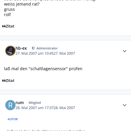
weiss jemand rat?
gruss
rolf
Zitat
Autor-Statistiken
hb-ex
Administrator
27. Mai 2007 um 10:45
27. Mai 2007
laß mal den "schaltlagensensor" prüfen
Zitat
Autor-Statistiken
rum
Mitglied
28. Mai 2007 um 17:37
28. Mai 2007
AUTOR