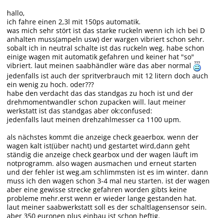
hallo,
ich fahre einen 2,3l mit 150ps automatik.
was mich sehr stört ist das starke ruckeln wenn ich ich bei D
anhalten muss(ampeln usw) der wargen vibriert schon sehr.
sobalt ich in neutral schalte ist das ruckeln weg. habe schon
einige wagen mit automatik gefahren und keiner hat "so"
vibriert. laut meinen saabhändler wäre das aber normal
jedenfalls ist auch der spritverbrauch mit 12 litern doch auch
ein wenig zu hoch. oder???
habe den verdacht das das standgas zu hoch ist und der
drehmomentwandler schon zupacken will. laut meiner
werkstatt ist das standgas aber ok:confused:
jedenfalls laut meinen drehzahlmesser ca 1100 upm.
als nächstes kommt die anzeige check geaerbox. wenn der
wagen kalt ist(über nacht) und gestartet wird,dann geht
ständig die anzeige check gearbox und der wagen läuft im
notprogramm. also wagen ausmachen und erneut starten
und der fehler ist weg.am schlimmsten ist es im winter. dann
muss ich den wagen schon 3-4 mal neu starten. ist der wagen
aber eine gewisse strecke gefahren worden gibts keine
probleme mehr.erst wenn er wieder lange gestanden hat.
laut meiner saabwerkstatt soll es der schaltlagensensor sein.
aber 350 euronen plus einbau ist schon heftig.