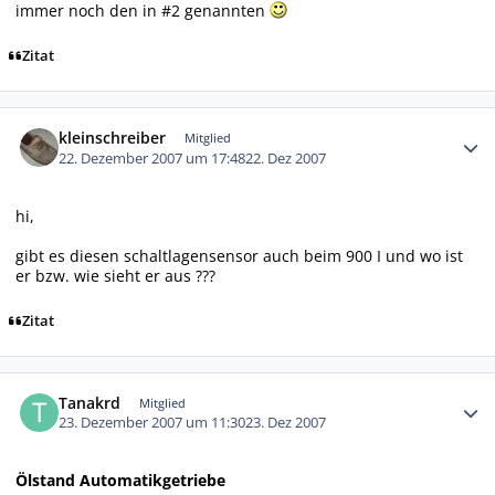
immer noch den in #2 genannten
Zitat
Autor-Statistiken
kleinschreiber
Mitglied
22. Dezember 2007 um 17:48
22. Dez 2007
hi,
gibt es diesen schaltlagensensor auch beim 900 I und wo ist
er bzw. wie sieht er aus ???
Zitat
Autor-Statistiken
Tanakrd
Mitglied
23. Dezember 2007 um 11:30
23. Dez 2007
Ölstand Automatikgetriebe