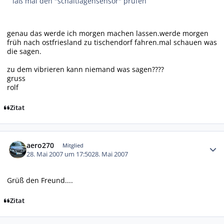
laß mal den "schaltlagensensor" prüfen
genau das werde ich morgen machen lassen.werde morgen
früh nach ostfriesland zu tischendorf fahren.mal schauen was
die sagen.
zu dem vibrieren kann niemand was sagen????
gruss
rolf
Zitat
Autor-Statistiken
aero270
Mitglied
28. Mai 2007 um 17:50
28. Mai 2007
Grüß den Freund....
Zitat