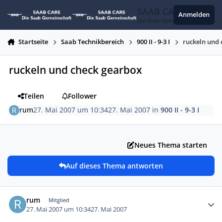
Zum Inhalt springen
SAAB CARS
Anmelden
Die Saab Gemeinschaft
Startseite
Saab Technikbereich
900 II - 9-3 I
ruckeln und
ruckeln und check gearbox
Teilen
Follower
rum
27. Mai 2007 um 10:34
27. Mai 2007
in
900 II - 9-3 I
Neues Thema starten
Auf dieses Thema antworten
Autor-Statistiken
rum
Mitglied
27. Mai 2007 um 10:34
27. Mai 2007