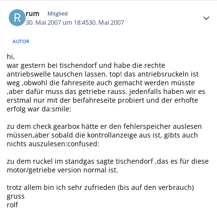
Autor-Statistiken
rum
Mitglied
30. Mai 2007 um 18:45
30. Mai 2007
AUTOR
hi,
war gestern bei tischendorf und habe die rechte
antriebswelle tauschen lassen. top! das antriebsruckeln ist
weg ,obwohl die fahreseite auch gemacht werden müsste
,aber dafür muss das getriebe rauss. jedenfalls haben wir es
erstmal nur mit der beifahreseite probiert und der erhofte
erfolg war da:smile:
zu dem check gearbox hätte er den fehlerspeicher auslesen
müssen,aber sobald die kontrollanzeige aus ist, gibts auch
nichts auszulesen:confused:
zu dem ruckel im standgas sagte tischendorf ,das es für diese
motor/getriebe version normal ist.
trotz allem bin ich sehr zufrieden (bis auf den verbrauch)
gruss
rolf