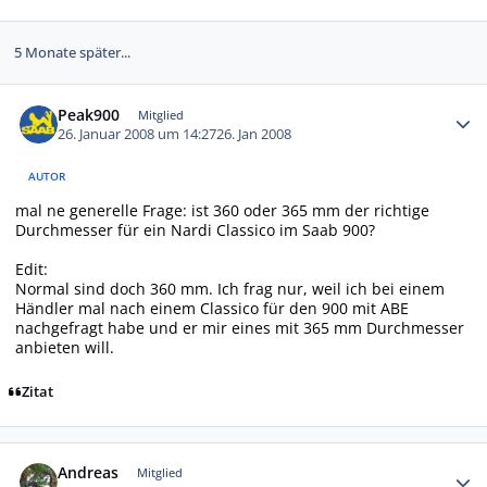
5 Monate später...
Autor-Statistiken
Peak900
Mitglied
26. Januar 2008 um 14:27
26. Jan 2008
AUTOR
mal ne generelle Frage: ist 360 oder 365 mm der richtige
Durchmesser für ein Nardi Classico im Saab 900?
Edit:
Normal sind doch 360 mm. Ich frag nur, weil ich bei einem
Händler mal nach einem Classico für den 900 mit ABE
nachgefragt habe und er mir eines mit 365 mm Durchmesser
anbieten will.
Zitat
Autor-Statistiken
Andreas
Mitglied