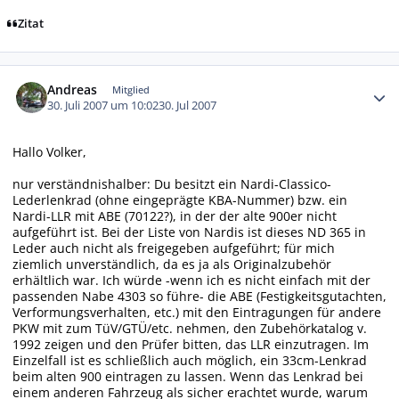
Zitat
Autor-Statistiken
Andreas
Mitglied
30. Juli 2007 um 10:02
30. Jul 2007
Hallo Volker,
nur verständnishalber: Du besitzt ein Nardi-Classico-
Lederlenkrad (ohne eingeprägte KBA-Nummer) bzw. ein
Nardi-LLR mit ABE (70122?), in der der alte 900er nicht
aufgeführt ist. Bei der Liste von Nardis ist dieses ND 365 in
Leder auch nicht als freigegeben aufgeführt; für mich
ziemlich unverständlich, da es ja als Originalzubehör
erhältlich war. Ich würde -wenn ich es nicht einfach mit der
passenden Nabe 4303 so führe- die ABE (Festigkeitsgutachten,
Verformungsverhalten, etc.) mit den Eintragungen für andere
PKW mit zum TüV/GTÜ/etc. nehmen, den Zubehörkatalog v.
1992 zeigen und den Prüfer bitten, das LLR einzutragen. Im
Einzelfall ist es schließlich auch möglich, ein 33cm-Lenkrad
beim alten 900 eintragen zu lassen. Wenn das Lenkrad bei
einem anderen Fahrzeug als sicher erachtet wurde, warum