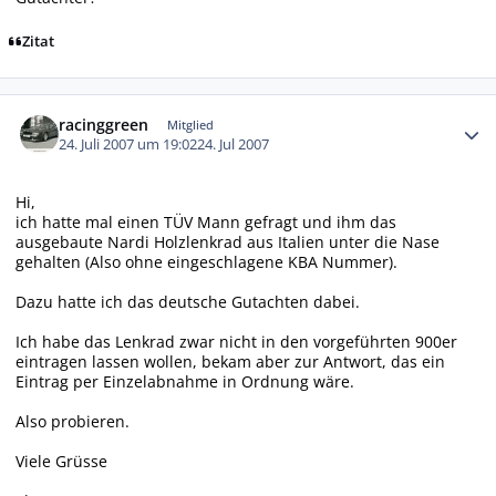
Zitat
Autor-Statistiken
racinggreen
Mitglied
24. Juli 2007 um 19:02
24. Jul 2007
Hi,
ich hatte mal einen TÜV Mann gefragt und ihm das
ausgebaute Nardi Holzlenkrad aus Italien unter die Nase
gehalten (Also ohne eingeschlagene KBA Nummer).
Dazu hatte ich das deutsche Gutachten dabei.
Ich habe das Lenkrad zwar nicht in den vorgeführten 900er
eintragen lassen wollen, bekam aber zur Antwort, das ein
Eintrag per Einzelabnahme in Ordnung wäre.
Also probieren.
Viele Grüsse