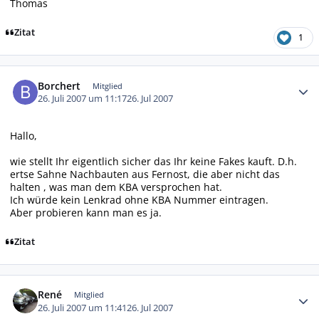
Thomas
Zitat
1
Autor-Statistiken
Borchert
Mitglied
26. Juli 2007 um 11:17
26. Jul 2007
Hallo,
wie stellt Ihr eigentlich sicher das Ihr keine Fakes kauft. D.h.
ertse Sahne Nachbauten aus Fernost, die aber nicht das
halten , was man dem KBA versprochen hat.
Ich würde kein Lenkrad ohne KBA Nummer eintragen.
Aber probieren kann man es ja.
Zitat
Autor-Statistiken
René
Mitglied
26. Juli 2007 um 11:41
26. Jul 2007