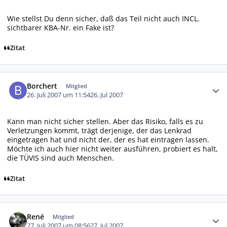
Wie stellst Du denn sicher, daß das Teil nicht auch INCL.
sichtbarer KBA-Nr. ein Fake ist?
Zitat
Autor-Statistiken
Borchert
Mitglied
26. Juli 2007 um 11:54
26. Jul 2007
Kann man nicht sicher stellen. Aber das Risiko, falls es zu
Verletzungen kommt, trägt derjenige, der das Lenkrad
eingetragen hat und nicht der, der es hat eintragen lassen.
Möchte ich auch hier nicht weiter ausführen, probiert es halt,
die TÜVIS sind auch Menschen.
Zitat
Autor-Statistiken
René
Mitglied
27. Juli 2007 um 08:56
27. Jul 2007