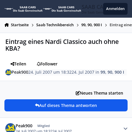
Zum Inhalt springen
SAAB CARS
Anmelden
Die Saab Gemeinschaft
Startseite
Saab Technikbereich
99, 90, 900 I
Eintrag ein
Eintrag eines Nardi Classico auch ohne
KBA?
Teilen
Follower
Peak900
24. Juli 2007 um 18:32
24. Jul 2007
in
99, 90, 900 I
Neues Thema starten
Auf dieses Thema antworten
Autor-Statistiken
Peak900
Mitglied
24. Juli 2007 um 18:32
24. Jul 2007