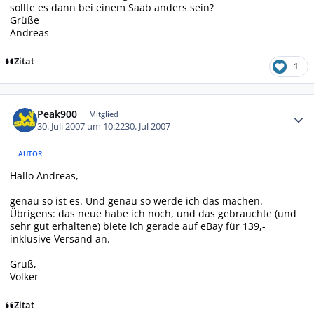
sollte es dann bei einem Saab anders sein?
Grüße
Andreas
Zitat
1
Autor-Statistiken
Peak900
Mitglied
30. Juli 2007 um 10:22
30. Jul 2007
AUTOR
Hallo Andreas,
genau so ist es. Und genau so werde ich das machen.
Übrigens: das neue habe ich noch, und das gebrauchte (und
sehr gut erhaltene) biete ich gerade auf eBay für 139,-
inklusive Versand an.
Gruß,
Volker
Zitat