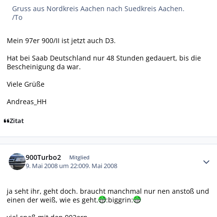
Gruss aus Nordkreis Aachen nach Suedkreis Aachen.
/To
Mein 97er 900/II ist jetzt auch D3.
Hat bei Saab Deutschland nur 48 Stunden gedauert, bis die
Bescheinigung da war.
Viele Grüße
Andreas_HH
Zitat
Autor-Statistiken
900Turbo2
Mitglied
9. Mai 2008 um 22:00
9. Mai 2008
ja seht ihr, geht doch. braucht manchmal nur nen anstoß und
einen der weiß, wie es geht.
:biggrin: