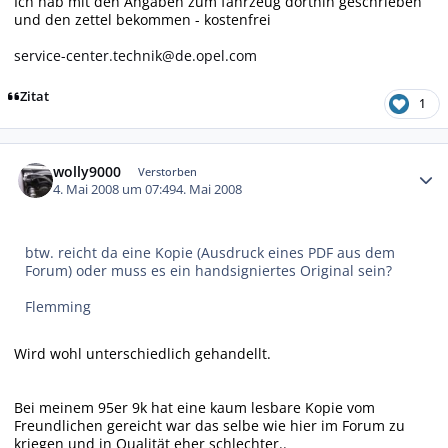
Ich hab mit den Angaben zum fahrzeug dorthin geschrieben
und den zettel bekommen - kostenfrei
service-center.technik@de.opel.com
Zitat
1
Autor-Statistiken
wolly9000
Verstorben
4. Mai 2008 um 07:49
4. Mai 2008
btw. reicht da eine Kopie (Ausdruck eines PDF aus dem
Forum) oder muss es ein handsigniertes Original sein?
Flemming
Wird wohl unterschiedlich gehandellt.
Bei meinem 95er 9k hat eine kaum lesbare Kopie vom
Freundlichen gereicht war das selbe wie hier im Forum zu
kriegen und in Qualität eher schlechter..