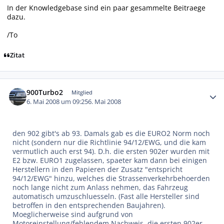
In der Knowledgebase sind ein paar gesammelte Beitraege
dazu.
/To
Zitat
Autor-Statistiken
900Turbo2
Mitglied
6. Mai 2008 um 09:25
6. Mai 2008
den 902 gibt's ab 93. Damals gab es die EURO2 Norm noch
nicht (sondern nur die Richtlinie 94/12/EWG, und die kam
vermutlich auch erst 94). D.h. die ersten 902er wurden mit
E2 bzw. EURO1 zugelassen, spaeter kam dann bei einigen
Herstellern in den Papieren der Zusatz "entspricht
94/12/EWG" hinzu, welches die Strassenverkehrbehoerden
noch lange nicht zum Anlass nehmen, das Fahrzeug
automatisch umzuschluesseln. (Fast alle Hersteller sind
betroffen in den entsprechenden Baujahren).
Moeglicherweise sind aufgrund von
Motoreinstellung/fehlendem Nachweis, die ersten 902er