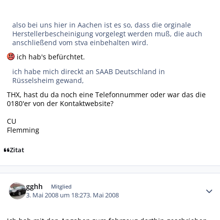
also bei uns hier in Aachen ist es so, dass die orginale
Herstellerbescheinigung vorgelegt werden muß, die auch
anschließend vom stva einbehalten wird.
ich hab's befürchtet.
ich habe mich direckt an SAAB Deutschland in
Rüsselsheim gewand,
THX, hast du da noch eine Telefonnummer oder war das die
0180'er von der Kontaktwebsite?
CU
Flemming
Zitat
Autor-Statistiken
gghh
Mitglied
3. Mai 2008 um 18:27
3. Mai 2008