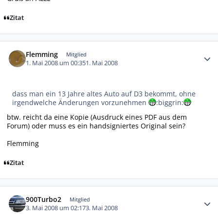
Zitat
Autor-Statistiken
Flemming
Mitglied
1. Mai 2008 um 00:35
1. Mai 2008
dass man ein 13 Jahre altes Auto auf D3 bekommt, ohne
irgendwelche Änderungen vorzunehmen
:biggrin:
btw. reicht da eine Kopie (Ausdruck eines PDF aus dem
Forum) oder muss es ein handsigniertes Original sein?
Flemming
Zitat
Autor-Statistiken
900Turbo2
Mitglied
3. Mai 2008 um 02:17
3. Mai 2008