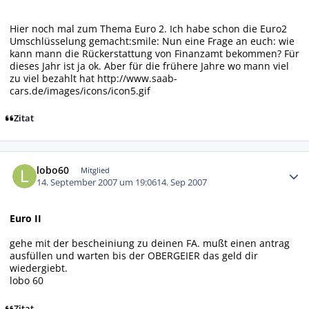
Hier noch mal zum Thema Euro 2. Ich habe schon die Euro2
Umschlüsselung gemacht:smile: Nun eine Frage an euch: wie
kann mann die Rückerstattung von Finanzamt bekommen? Für
dieses Jahr ist ja ok. Aber für die frühere Jahre wo mann viel
zu viel bezahlt hat
http://www.saab-
cars.de/images/icons/icon5.gif
Zitat
Autor-Statistiken
lobo60
Mitglied
14. September 2007 um 19:06
14. Sep 2007
Euro II
gehe mit der bescheiniung zu deinen FA. mußt einen antrag
ausfüllen und warten bis der OBERGEIER das geld dir
wiedergiebt.
lobo 60
Zitat