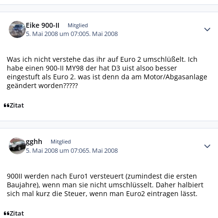
Autor-Statistiken
Eike 900-II
Mitglied
5. Mai 2008 um 07:00
5. Mai 2008
Was ich nicht verstehe das ihr auf Euro 2 umschlüßelt. Ich
habe einen 900-II MY98 der hat D3 uist alsoo besser
eingestuft als Euro 2. was ist denn da am Motor/Abgasanlage
geändert worden?????
Zitat
Autor-Statistiken
gghh
Mitglied
5. Mai 2008 um 07:06
5. Mai 2008
900II werden nach Euro1 versteuert (zumindest die ersten
Baujahre), wenn man sie nicht umschlüsselt. Daher halbiert
sich mal kurz die Steuer, wenn man Euro2 eintragen lässt.
Zitat