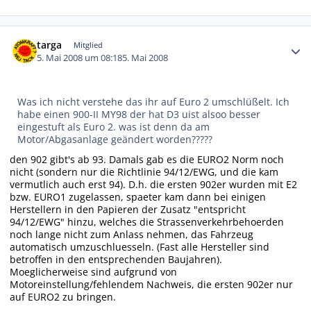
Autor-Statistiken
targa
Mitglied
5. Mai 2008 um 08:18
5. Mai 2008
Was ich nicht verstehe das ihr auf Euro 2 umschlüßelt. Ich
habe einen 900-II MY98 der hat D3 uist alsoo besser
eingestuft als Euro 2. was ist denn da am
Motor/Abgasanlage geändert worden?????
den 902 gibt's ab 93. Damals gab es die EURO2 Norm noch
nicht (sondern nur die Richtlinie 94/12/EWG, und die kam
vermutlich auch erst 94). D.h. die ersten 902er wurden mit E2
bzw. EURO1 zugelassen, spaeter kam dann bei einigen
Herstellern in den Papieren der Zusatz "entspricht
94/12/EWG" hinzu, welches die Strassenverkehrbehoerden
noch lange nicht zum Anlass nehmen, das Fahrzeug
automatisch umzuschluesseln. (Fast alle Hersteller sind
betroffen in den entsprechenden Baujahren).
Moeglicherweise sind aufgrund von
Motoreinstellung/fehlendem Nachweis, die ersten 902er nur
auf EURO2 zu bringen.