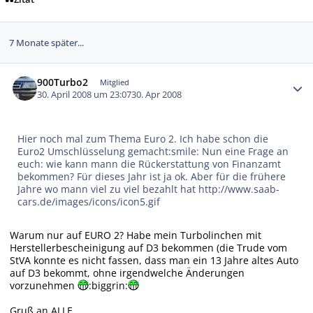
7 Monate später...
Autor-Statistiken
900Turbo2
Mitglied
30. April 2008 um 23:07
30. Apr 2008
Hier noch mal zum Thema Euro 2. Ich habe schon die
Euro2 Umschlüsselung gemacht:smile: Nun eine Frage an
euch: wie kann mann die Rückerstattung von Finanzamt
bekommen? Für dieses Jahr ist ja ok. Aber für die frühere
Jahre wo mann viel zu viel bezahlt hat
http://www.saab-
cars.de/images/icons/icon5.gif
Warum nur auf EURO 2? Habe mein Turbolinchen mit
Herstellerbescheinigung auf D3 bekommen (die Trude vom
StVA konnte es nicht fassen, dass man ein 13 Jahre altes Auto
auf D3 bekommt, ohne irgendwelche Änderungen
vorzunehmen
:biggrin:
Gruß an ALLE