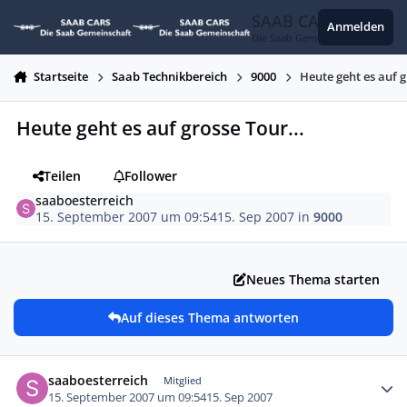
Zum Inhalt springen
SAAB CARS
Anmelden
Die Saab Gemeinschaft
Startseite
Saab Technikbereich
9000
Heute geht es auf g
Heute geht es auf grosse Tour...
Teilen
Follower
saaboesterreich
15. September 2007 um 09:54
15. Sep 2007
in
9000
Neues Thema starten
Auf dieses Thema antworten
Autor-Statistiken
saaboesterreich
Mitglied
15. September 2007 um 09:54
15. Sep 2007