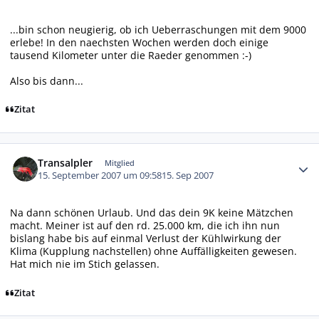
...bin schon neugierig, ob ich Ueberraschungen mit dem 9000
erlebe! In den naechsten Wochen werden doch einige
tausend Kilometer unter die Raeder genommen :-)
Also bis dann...
Zitat
Autor-Statistiken
Transalpler
Mitglied
15. September 2007 um 09:58
15. Sep 2007
Na dann schönen Urlaub. Und das dein 9K keine Mätzchen
macht. Meiner ist auf den rd. 25.000 km, die ich ihn nun
bislang habe bis auf einmal Verlust der Kühlwirkung der
Klima (Kupplung nachstellen) ohne Auffälligkeiten gewesen.
Hat mich nie im Stich gelassen.
Zitat