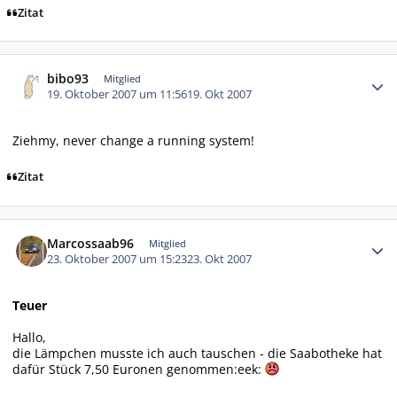
Zitat
Autor-Statistiken
bibo93
Mitglied
19. Oktober 2007 um 11:56
19. Okt 2007
Ziehmy, never change a running system!
Zitat
Autor-Statistiken
Marcossaab96
Mitglied
23. Oktober 2007 um 15:23
23. Okt 2007
Teuer
Hallo,
die Lämpchen musste ich auch tauschen - die Saabotheke hat
dafür Stück 7,50 Euronen genommen:eek: