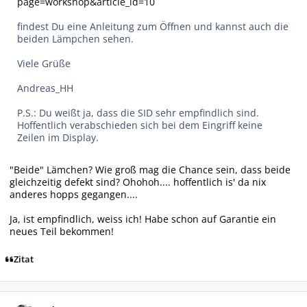
page=workshop&article_id=10
findest Du eine Anleitung zum Öffnen und kannst auch die
beiden Lämpchen sehen.
Viele Grüße
Andreas_HH
P.S.: Du weißt ja, dass die SID sehr empfindlich sind.
Hoffentlich verabschieden sich bei dem Eingriff keine
Zeilen im Display.
"Beide" Lämchen? Wie groß mag die Chance sein, dass beide
gleichzeitig defekt sind? Ohohoh.... hoffentlich is' da nix
anderes hopps gegangen....
Ja, ist empfindlich, weiss ich! Habe schon auf Garantie ein
neues Teil bekommen!
Zitat
Autor-Statistiken