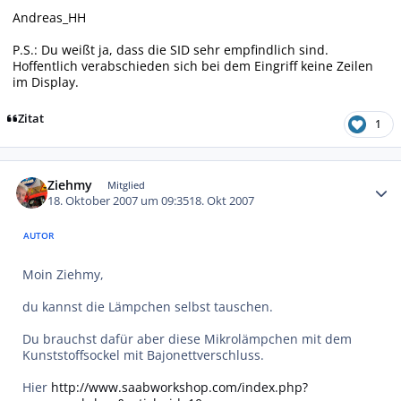
Andreas_HH
P.S.: Du weißt ja, dass die SID sehr empfindlich sind.
Hoffentlich verabschieden sich bei dem Eingriff keine Zeilen
im Display.
Zitat
1
Autor-Statistiken
Ziehmy
Mitglied
18. Oktober 2007 um 09:35
18. Okt 2007
AUTOR
Moin Ziehmy,
du kannst die Lämpchen selbst tauschen.
Du brauchst dafür aber diese Mikrolämpchen mit dem
Kunststoffsockel mit Bajonettverschluss.
Hier
http://www.saabworkshop.com/index.php?