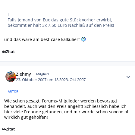
I
Falls jemand von Euc das gute Stück vorher erwirbt,
bekommt er halt 3x 7,50 Euro Nachlaß auf den Preis!
und das wäre am best-case kalkuliert
Zitat
Autor-Statistiken
Ziehmy
Mitglied
23. Oktober 2007 um 18:30
23. Okt 2007
AUTOR
Wie schon gesagt: Forums-Mitglieder werden bevorzugt
behandelt, auch was den Preis angeht! Schliesslich habe ich
hier viele Freunde gefunden, und mir wurde schon sooooo oft
wirklich gut geholfen!
Zitat