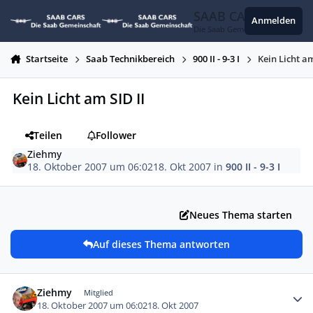
Zum Inhalt springen
SAAB CARS
Anmelden
Die Saab Gemeinschaft
Startseite
Saab Technikbereich
900 II - 9-3 I
Kein Licht am
Kein Licht am SID II
Teilen
Follower
Ziehmy
18. Oktober 2007 um 06:02
18. Okt 2007
in
900 II - 9-3 I
Neues Thema starten
Auf dieses Thema antworten
Autor-Statistiken
Ziehmy
Mitglied
18. Oktober 2007 um 06:02
18. Okt 2007