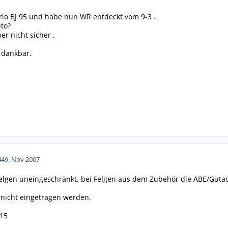
rio BJ 95 und habe nun WR entdeckt vom 9-3 .
to?
er nicht sicher .
h dankbar.
44
9. Nov 2007
lfelgen uneingeschränkt, bei Felgen aus dem Zubehör die ABE/Gut
 nicht eingetragen werden.
/15