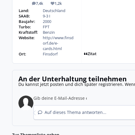
7,4k
1,2k
Beiträge
Reputation
Land:
Deutschland
SAAB:
9-3 I
Baujahr:
2000
Turbo:
FPT
Kraftstoff:
Benzin
Website:
http://www.finsd
orf.de/e-
cards.html
Zitat
Ort:
Finsdorf
An der Unterhaltung teilnehmen
Du kannst jetzt posten und dich später registrieren. Wen
Auf dieses Thema antworten...
Zur Themenliste gehen