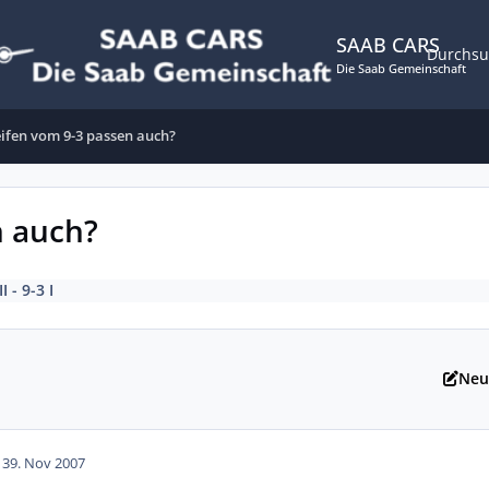
SAAB CARS
Durchs
Die Saab Gemeinschaft
ifen vom 9-3 passen auch?
n auch?
I - 9-3 I
Neu
13
9. Nov 2007