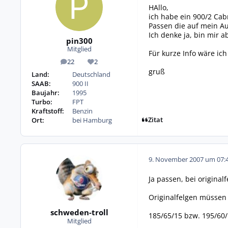
HAllo,
ich habe ein 900/2 Cab
Passen die auf mein Au
Ich denke ja, bin mir ab
pin300
Mitglied
Für kurze Info wäre ic
22
2
Beiträge
Reputation
gruß
Land:
Deutschland
SAAB:
900 II
Baujahr:
1995
Turbo:
FPT
Kraftstoff:
Benzin
Zitat
Ort:
bei Hamburg
9. November 2007 um 07:
Ja passen, bei origina
Originalfelgen müssen
schweden-troll
185/65/15 bzw. 195/60
Mitglied