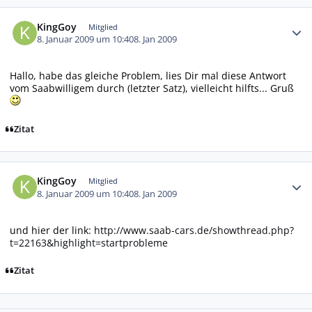
Autor-Statistiken
KingGoy
Mitglied
8. Januar 2009 um 10:40
8. Jan 2009
Hallo, habe das gleiche Problem, lies Dir mal diese Antwort
vom Saabwilligem durch (letzter Satz), vielleicht hilfts... Gruß
Zitat
Autor-Statistiken
KingGoy
Mitglied
8. Januar 2009 um 10:40
8. Jan 2009
und hier der link:
http://www.saab-cars.de/showthread.php?
t=22163&highlight=startprobleme
Zitat