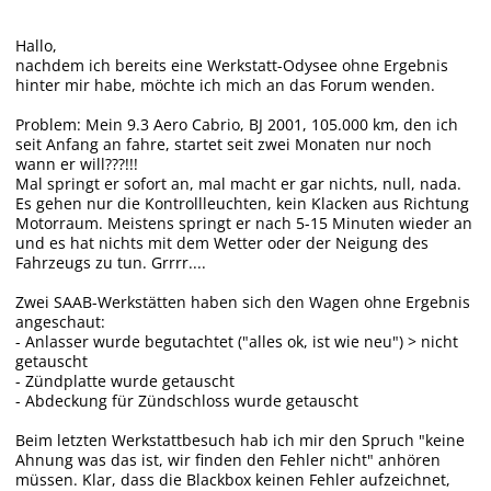
Hallo,
nachdem ich bereits eine Werkstatt-Odysee ohne Ergebnis
hinter mir habe, möchte ich mich an das Forum wenden.
Problem: Mein 9.3 Aero Cabrio, BJ 2001, 105.000 km, den ich
seit Anfang an fahre, startet seit zwei Monaten nur noch
wann er will???!!!
Mal springt er sofort an, mal macht er gar nichts, null, nada.
Es gehen nur die Kontrollleuchten, kein Klacken aus Richtung
Motorraum. Meistens springt er nach 5-15 Minuten wieder an
und es hat nichts mit dem Wetter oder der Neigung des
Fahrzeugs zu tun. Grrrr....
Zwei SAAB-Werkstätten haben sich den Wagen ohne Ergebnis
angeschaut:
- Anlasser wurde begutachtet ("alles ok, ist wie neu") > nicht
getauscht
- Zündplatte wurde getauscht
- Abdeckung für Zündschloss wurde getauscht
Beim letzten Werkstattbesuch hab ich mir den Spruch "keine
Ahnung was das ist, wir finden den Fehler nicht" anhören
müssen. Klar, dass die Blackbox keinen Fehler aufzeichnet,