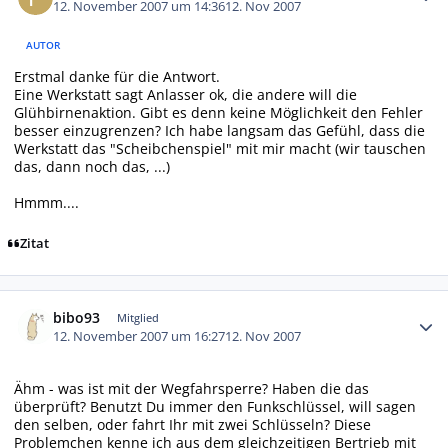
12. November 2007 um 14:36
12. Nov 2007
AUTOR
Erstmal danke für die Antwort.
Eine Werkstatt sagt Anlasser ok, die andere will die
Glühbirnenaktion. Gibt es denn keine Möglichkeit den Fehler
besser einzugrenzen? Ich habe langsam das Gefühl, dass die
Werkstatt das "Scheibchenspiel" mit mir macht (wir tauschen
das, dann noch das, ...)
Hmmm....
Zitat
Autor-Statistiken
bibo93
Mitglied
12. November 2007 um 16:27
12. Nov 2007
Ähm - was ist mit der Wegfahrsperre? Haben die das
überprüft? Benutzt Du immer den Funkschlüssel, will sagen
den selben, oder fahrt Ihr mit zwei Schlüsseln? Diese
Problemchen kenne ich aus dem gleichzeitigen Bertrieb mit