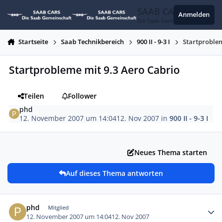
Zum Inhalt springen
SAAB CARS
Anmelden
Die Saab Gemeinschaft
Startseite
Saab Technikbereich
900 II - 9-3 I
Startproblem
Startprobleme mit 9.3 Aero Cabrio
Teilen
Follower
phd
12. November 2007 um 14:04
12. Nov 2007
in
900 II - 9-3 I
Neues Thema starten
Auf dieses Thema antworten
Autor-Statistiken
phd
Mitglied
12. November 2007 um 14:04
12. Nov 2007