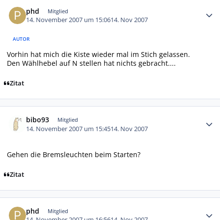
Autor-Statistiken
phd
Mitglied
14. November 2007 um 15:06
14. Nov 2007
AUTOR
Vorhin hat mich die Kiste wieder mal im Stich gelassen.
Den Wählhebel auf N stellen hat nichts gebracht....
Zitat
Autor-Statistiken
bibo93
Mitglied
14. November 2007 um 15:45
14. Nov 2007
Gehen die Bremsleuchten beim Starten?
Zitat
Autor-Statistiken
phd
Mitglied
14. November 2007 um 16:56
14. Nov 2007