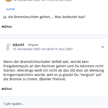
AUTOR
Ja, die Bremsleuchten gehen.... Was bedeutet das?
Zitat
Autor-Statistiken
bibo93
Mitglied
15. November 2007 um 06:41
15. Nov 2007
Wenn der Bremslichtschalter defekt wär, würde kein
Freigabeimpuls an den Rechner gehen und Du könntest nicht
Starten. Allerdings weiß ich nicht ob das SID dies als Meldung
bringen/speichern würde, weil es ja glaubt Du "vergisst" auf
die Bremse zu treten. (Blanke Theorie)
Zitat
1 Jahr später...