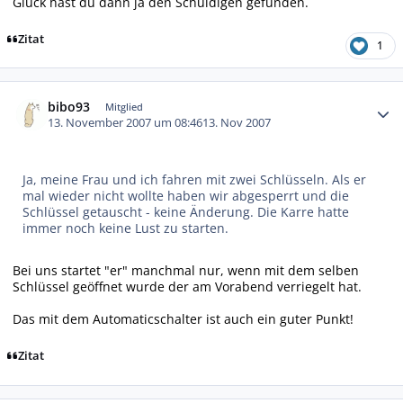
Glück hast du dann ja den Schuldigen gefunden.
Zitat
1
Autor-Statistiken
bibo93
Mitglied
13. November 2007 um 08:46
13. Nov 2007
Ja, meine Frau und ich fahren mit zwei Schlüsseln. Als er
mal wieder nicht wollte haben wir abgesperrt und die
Schlüssel getauscht - keine Änderung. Die Karre hatte
immer noch keine Lust zu starten.
Bei uns startet "er" manchmal nur, wenn mit dem selben
Schlüssel geöffnet wurde der am Vorabend verriegelt hat.
Das mit dem Automaticschalter ist auch ein guter Punkt!
Zitat