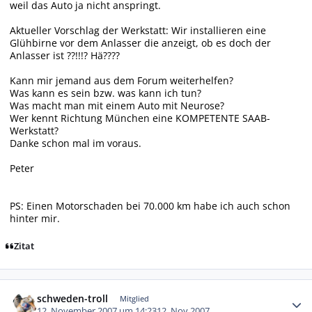
weil das Auto ja nicht anspringt.
Aktueller Vorschlag der Werkstatt: Wir installieren eine
Glühbirne vor dem Anlasser die anzeigt, ob es doch der
Anlasser ist ??!!!? Hä????
Kann mir jemand aus dem Forum weiterhelfen?
Was kann es sein bzw. was kann ich tun?
Was macht man mit einem Auto mit Neurose?
Wer kennt Richtung München eine KOMPETENTE SAAB-
Werkstatt?
Danke schon mal im voraus.
Peter
PS: Einen Motorschaden bei 70.000 km habe ich auch schon
hinter mir.
Zitat
Autor-Statistiken
schweden-troll
Mitglied
12. November 2007 um 14:23
12. Nov 2007