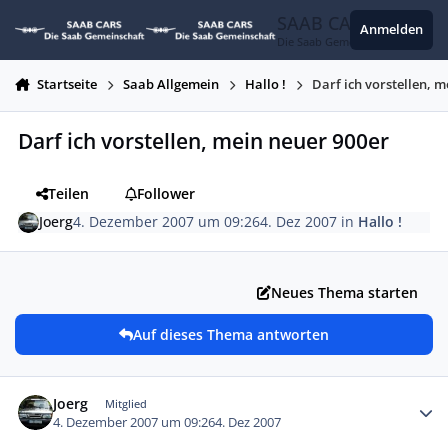
Zum Inhalt springen
SAAB CARS
Anmelden
Die Saab Gemeinschaft
Startseite
Saab Allgemein
Hallo !
Darf ich vorstellen, 
Darf ich vorstellen, mein neuer 900er
Teilen
Follower
Joerg
4. Dezember 2007 um 09:26
4. Dez 2007
in
Hallo !
Neues Thema starten
Auf dieses Thema antworten
Autor-Statistiken
Joerg
Mitglied
4. Dezember 2007 um 09:26
4. Dez 2007