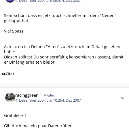
4. Dezember 2007 um 09:47
4. Dez 2007
Sehr schön, dass es jetzt doch schneller mit dem "Neuen"
geklappt hat.
Viel Spass!
Ach ja, da ich Deinen "Alten" zuletzt noch im Detail gesehen
habe:
Diesen solltest Du sehr sorgfältig konservieren (lassen), damit
er Dir lang erhalten bleibt.
Zitat
Autor-Statistiken
racinggreen
Mitglied
4. Dezember 2007 um 10:26
4. Dez 2007
Gratuliere !
Gib doch mal ein paar Daten rüber ...