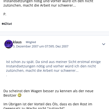
Instandsetzungen nötig und vorher würd ich den nicht
zutünchen, macht die Arbeit nur schwerer...
P.
Zitat
Autor-Statistiken
klaus
Mitglied
5. Dezember 2007 um 07:59
5. Dez 2007
Ist schon zu spät. Da sind aus meiner Sicht erstmal einige
Instandsetzungen nötig und vorher würd ich den nicht
zutünchen, macht die Arbeit nur schwerer...
.
Du scheinst den Wagen besser zu kennen als der neue
Besitzer
Im Übrigen ist der Vorteil des Öls, dass es den Rost im
Gegensatz zu Wachs nicht "zutüncht"