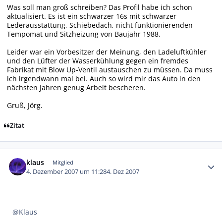
Was soll man groß schreiben? Das Profil habe ich schon
aktualisiert. Es ist ein schwarzer 16s mit schwarzer
Lederausstattung, Schiebedach, nicht funktionierenden
Tempomat und Sitzheizung von Baujahr 1988.
Leider war ein Vorbesitzer der Meinung, den Ladeluftkühler
und den Lüfter der Wasserkühlung gegen ein fremdes
Fabrikat mit Blow Up-Ventil austauschen zu müssen. Da muss
ich irgendwann mal bei. Auch so wird mir das Auto in den
nächsten Jahren genug Arbeit bescheren.
Gruß, Jörg.
Zitat
Autor-Statistiken
klaus
Mitglied
4. Dezember 2007 um 11:28
4. Dez 2007
@Klaus