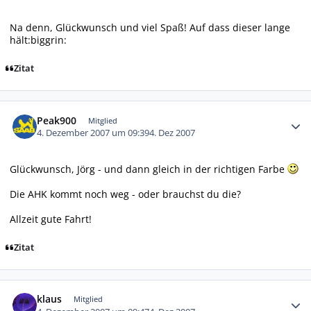
Na denn, Glückwunsch und viel Spaß! Auf dass dieser lange
hält:biggrin:
Zitat
Autor-Statistiken
Peak900
Mitglied
4. Dezember 2007 um 09:39
4. Dez 2007
Glückwunsch, Jörg - und dann gleich in der richtigen Farbe
Die AHK kommt noch weg - oder brauchst du die?
Allzeit gute Fahrt!
Zitat
Autor-Statistiken
klaus
Mitglied