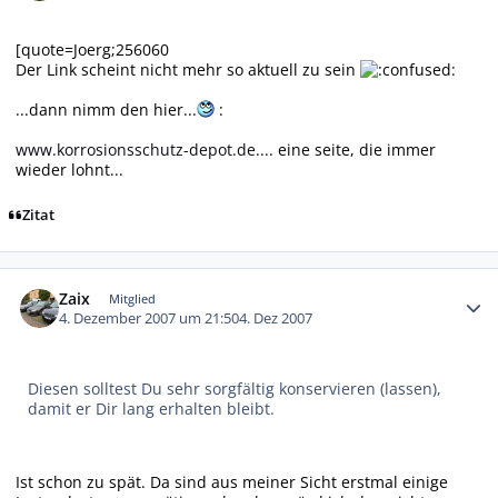
[quote=Joerg;256060
Der Link scheint nicht mehr so aktuell zu sein
...dann nimm den hier...
:
www.korrosionsschutz-depot.de
.... eine seite, die immer
wieder lohnt...
Zitat
Autor-Statistiken
Zaix
Mitglied
4. Dezember 2007 um 21:50
4. Dez 2007
Diesen solltest Du sehr sorgfältig konservieren (lassen),
damit er Dir lang erhalten bleibt.
Ist schon zu spät. Da sind aus meiner Sicht erstmal einige