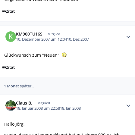
Zitat
Autor-Statistiken
KM900TU16S
Mitglied
10. Dezember 2007 um 12:04
10. Dez 2007
Glückwunsch zum "Neuen"!
Zitat
1 Monat später...
Autor-Statistiken
Claus B.
Mitglied
18. Januar 2008 um 22:58
18. Jan 2008
Hallo Jörg,
schön, dass es wieder geklappt hat mit einem 900-er. Ich