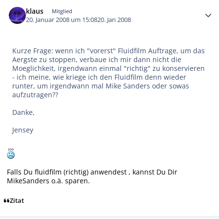
Autor-Statistiken
klaus
Mitglied
20. Januar 2008 um 15:08
20. Jan 2008
Kurze Frage: wenn ich "vorerst" Fluidfilm Auftrage, um das
Aergste zu stoppen, verbaue ich mir dann nicht die
Moeglichkeit, irgendwann einmal "richtig" zu konservieren
- ich meine, wie kriege ich den Fluidfilm denn wieder
runter, um irgendwann mal Mike Sanders oder sowas
aufzutragen??
Danke,
Jensey
Falls Du fluidfilm (richtig) anwendest , kannst Du Dir
MikeSanders o.ä. sparen.
Zitat