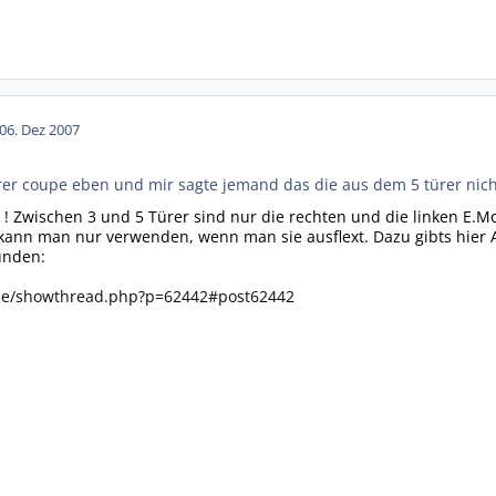
0
6. Dez 2007
ürer coupe eben und mir sagte jemand das die aus dem 5 türer nic
 ! Zwischen 3 und 5 Türer sind nur die rechten und die linken E.
ann man nur verwenden, wenn man sie ausflext. Dazu gibts hier Anl
funden:
.de/showthread.php?p=62442#post62442