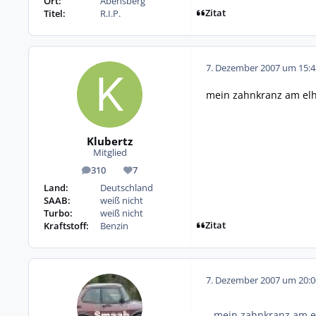
Ort:
Abensberg
Zitat
Titel:
R.I.P.
7. Dezember 2007 um 15:4
mein zahnkranz am elh 
Klubertz
Mitglied
310
7
Beiträge
Reputation
Land:
Deutschland
SAAB:
weiß nicht
Turbo:
weiß nicht
Zitat
Kraftstoff:
Benzin
7. Dezember 2007 um 20:0
mein zahnkranz am el