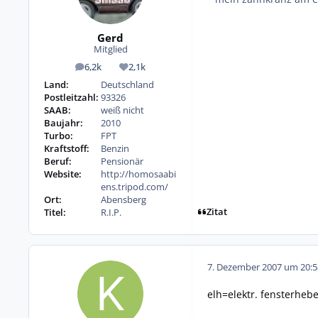
Gerd
Mitglied
6,2k
2,1k
Beiträge
Reputation
Land:
Deutschland
Postleitzahl:
93326
SAAB:
weiß nicht
Baujahr:
2010
Turbo:
FPT
Kraftstoff:
Benzin
Beruf:
Pensionär
Website:
http://homosaabi
ens.tripod.com/
Ort:
Abensberg
Zitat
Titel:
R.I.P.
7. Dezember 2007 um 20:5
elh=elektr. fensterheb