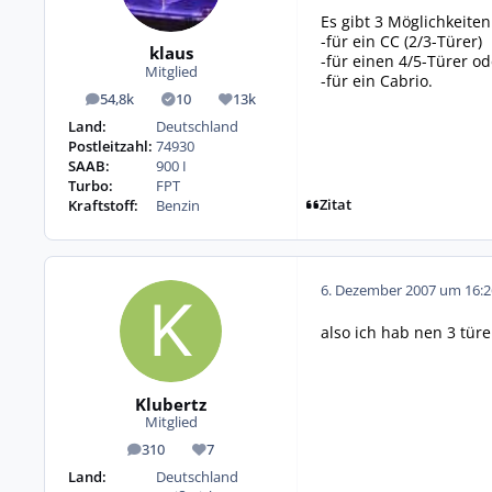
Es gibt 3 Möglichkeiten
-für ein CC (2/3-Türer)
klaus
-für einen 4/5-Türer od
Mitglied
-für ein Cabrio.
54,8k
10
13k
Beiträge
Lösungen
Reputation
Land:
Deutschland
Postleitzahl:
74930
SAAB:
900 I
Turbo:
FPT
Zitat
Kraftstoff:
Benzin
6. Dezember 2007 um 16:2
also ich hab nen 3 tür
Klubertz
Mitglied
310
7
Beiträge
Reputation
Land:
Deutschland