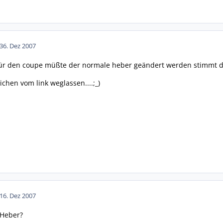
3
6. Dez 2007
für den coupe müßte der normale heber geändert werden stimmt d
chen vom link weglassen....;_)
1
6. Dez 2007
 Heber?