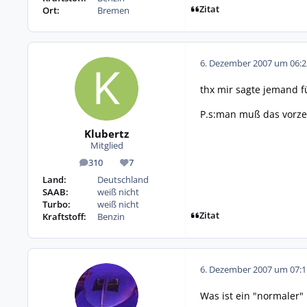
Zitat
Ort:
Bremen
6. Dezember 2007 um 06:2
thx mir sagte jemand 
P.s:man muß das vorzei
Klubertz
Mitglied
310
7
Beiträge
Reputation
Land:
Deutschland
SAAB:
weiß nicht
Turbo:
weiß nicht
Zitat
Kraftstoff:
Benzin
6. Dezember 2007 um 07:1
Was ist ein "normaler"