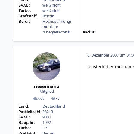
SAAB:
weiß nicht
Turbo:
weiß nicht
Kraftstoff:
Benzin
Beruf:
Hochspannungs
monteur
Zitat
/Energietechnik
6. Dezember 2007 um 01:0
fensterheber-mechanik
riesennano
Mitglied
883
57
Beiträge
Reputation
Land:
Deutschland
Postleitzahl:
28213
SAAB:
900 I
Baujahr:
1992
Turbo:
LPT
Kraftstoff:
Benzin