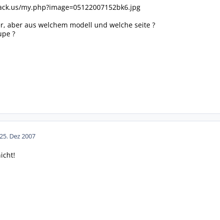
hack.us/my.php?image=05122007152bk6.jpg
Ier, aber aus welchem modell und welche seite ?
upe ?
2
5. Dez 2007
icht!