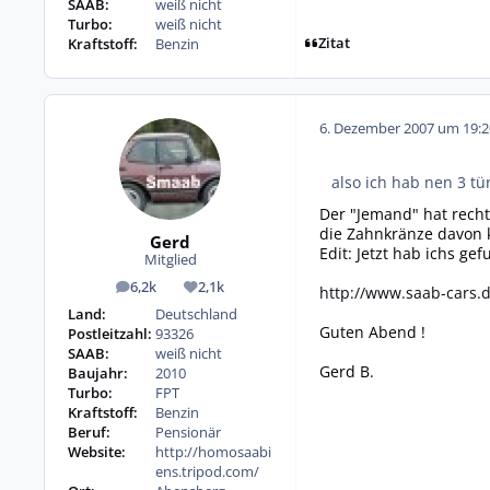
SAAB:
weiß nicht
Turbo:
weiß nicht
Zitat
Kraftstoff:
Benzin
6. Dezember 2007 um 19:2
also ich hab nen 3 t
Der "Jemand" hat recht
die Zahnkränze davon k
Gerd
Edit: Jetzt hab ichs ge
Mitglied
6,2k
2,1k
http://www.saab-cars
Beiträge
Reputation
Land:
Deutschland
Guten Abend !
Postleitzahl:
93326
SAAB:
weiß nicht
Gerd B.
Baujahr:
2010
Turbo:
FPT
Kraftstoff:
Benzin
Beruf:
Pensionär
Website:
http://homosaabi
ens.tripod.com/