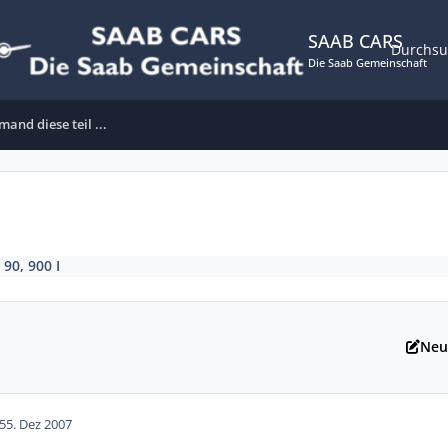
SAAB CARS
Durchs
Die Saab Gemeinschaft
mand diese teil ...
 90, 900 I
Neu
5
5. Dez 2007