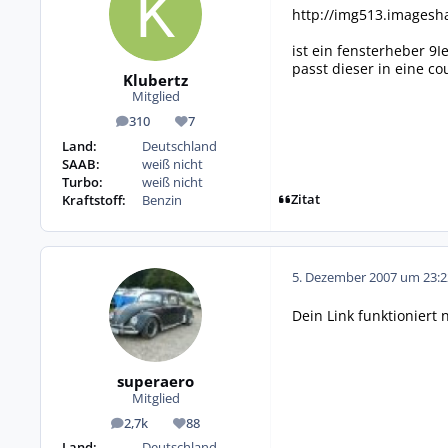
http://img513.images
ist ein fensterheber 9
passt dieser in eine co
Klubertz
Mitglied
310
7
Beiträge
Reputation
Land:
Deutschland
SAAB:
weiß nicht
Turbo:
weiß nicht
Zitat
Kraftstoff:
Benzin
5. Dezember 2007 um 23:2
Dein Link funktioniert n
superaero
Mitglied
2,7k
88
Beiträge
Reputation
Land:
Deutschland