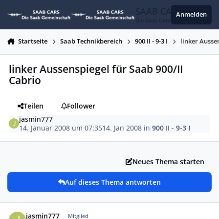
Zum Inhalt springen
SAAB CARS
Anmelden
Die Saab Gemeinschaft
Startseite
Saab Technikbereich
900 II - 9-3 I
linker Ausse
linker Aussenspiegel für Saab 900/II
Cabrio
Teilen
Follower
jasmin777
14. Januar 2008 um 07:35
14. Jan 2008
in
900 II - 9-3 I
Neues Thema starten
Auf dieses Thema antworten
Autor-Statistiken
jasmin777
Mitglied