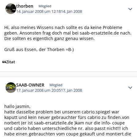
Autor-Statistiken
thorben
Mitglied
14. Januar 2008 um 12:18
14. Jan 2008
Hi, also meines Wissens nach sollte es da keine Probleme
geben. Ansonsten frag doch mal bei saab-ersatzteile.de nach.
Die sollten es eigentlich ganz genau wissen.
Gruß aus Essen, der Thorben =B-)
Zitat
Autor-Statistiken
SAAB-OWNER
Mitglied
17. Januar 2008 um 20:05
17. Jan 2008
hallo jasmin,
hatte dasselbe problem bei unserem cabrio.spiegel war
kaputt und kein neuer gebrauchter fürs cabrio zu finden.von
norbert (er ist saab-ersatzteile.de )kam nur die info- coupe
und cabrio haben unterschiedliche nr. also passt nicht!!! ich
habe einen gebrauchten vom coupe gekauft und montiert.die