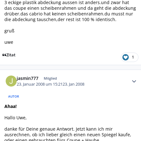
3 eckige plastik abdeckung aussen ist anders.und zwar hat
das coupe einen scheibenrahmen und da geht die abdeckung
drüber.das cabrio hat keinen scheibenrahmen.du musst nur
die abdeckung tauschen,der rest ist 100 % identisch.
gruß
uwe
Zitat
1
Autor-Statistiken
jasmin777
Mitglied
23. Januar 2008 um 15:21
23. Jan 2008
AUTOR
Ahaa!
Hallo Uwe,
danke für Deine genaue Antwort. Jetzt kann ich mir
ausrechnen, ob ich lieber gleich einen neuen Spiegel kaufe,
oder einen gebrauchten fürs Coupe + Haube.