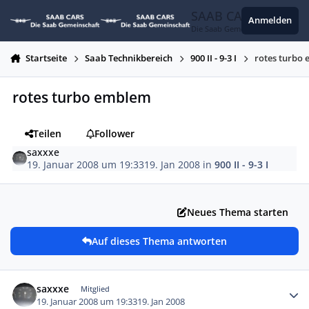
Zum Inhalt springen
SAAB CARS
Anmelden
Die Saab Gemeinschaft
Startseite
Saab Technikbereich
900 II - 9-3 I
rotes turbo
rotes turbo emblem
Teilen
Follower
saxxxe
19. Januar 2008 um 19:33
19. Jan 2008
in
900 II - 9-3 I
Neues Thema starten
Auf dieses Thema antworten
Autor-Statistiken
saxxxe
Mitglied
19. Januar 2008 um 19:33
19. Jan 2008