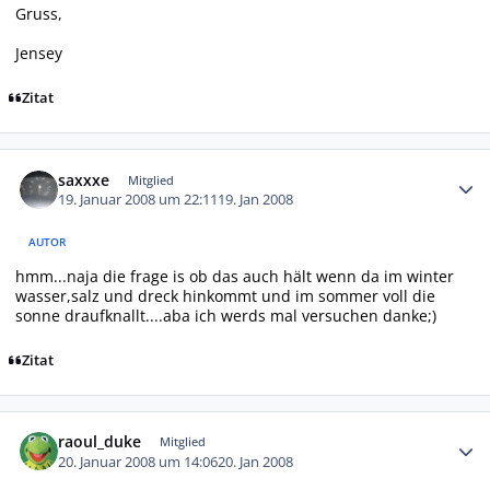
Gruss,
Jensey
Zitat
Autor-Statistiken
saxxxe
Mitglied
19. Januar 2008 um 22:11
19. Jan 2008
AUTOR
hmm...naja die frage is ob das auch hält wenn da im winter
wasser,salz und dreck hinkommt und im sommer voll die
sonne draufknallt....aba ich werds mal versuchen danke;)
Zitat
Autor-Statistiken
raoul_duke
Mitglied
20. Januar 2008 um 14:06
20. Jan 2008