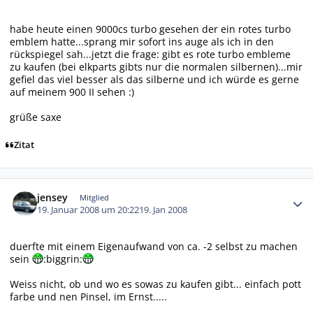
habe heute einen 9000cs turbo gesehen der ein rotes turbo
emblem hatte...sprang mir sofort ins auge als ich in den
rückspiegel sah...jetzt die frage: gibt es rote turbo embleme
zu kaufen (bei elkparts gibts nur die normalen silbernen)...mir
gefiel das viel besser als das silberne und ich würde es gerne
auf meinem 900 II sehen :)
grüße saxe
Zitat
Autor-Statistiken
jensey
Mitglied
19. Januar 2008 um 20:22
19. Jan 2008
duerfte mit einem Eigenaufwand von ca. -2 selbst zu machen
sein
:biggrin:
Weiss nicht, ob und wo es sowas zu kaufen gibt... einfach pott
farbe und nen Pinsel, im Ernst.....