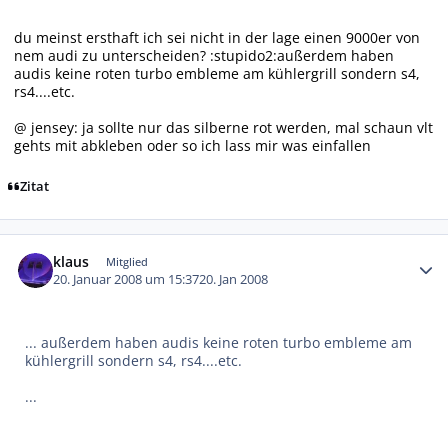
du meinst ersthaft ich sei nicht in der lage einen 9000er von
nem audi zu unterscheiden? :stupido2:außerdem haben
audis keine roten turbo embleme am kühlergrill sondern s4,
rs4....etc.
@ jensey: ja sollte nur das silberne rot werden, mal schaun vlt
gehts mit abkleben oder so ich lass mir was einfallen
Zitat
Autor-Statistiken
klaus
Mitglied
20. Januar 2008 um 15:37
20. Jan 2008
... außerdem haben audis keine roten turbo embleme am
kühlergrill sondern s4, rs4....etc.
...