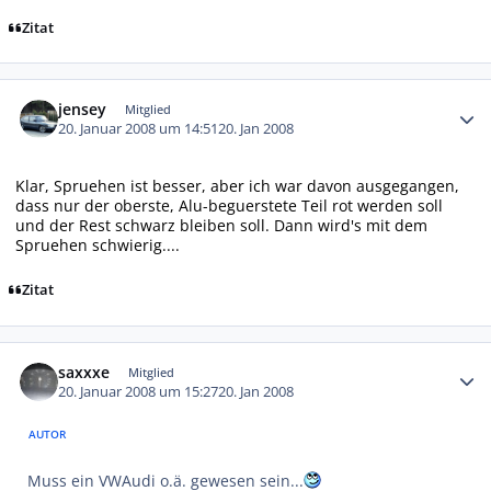
Zitat
Autor-Statistiken
jensey
Mitglied
20. Januar 2008 um 14:51
20. Jan 2008
Klar, Spruehen ist besser, aber ich war davon ausgegangen,
dass nur der oberste, Alu-beguerstete Teil rot werden soll
und der Rest schwarz bleiben soll. Dann wird's mit dem
Spruehen schwierig....
Zitat
Autor-Statistiken
saxxxe
Mitglied
20. Januar 2008 um 15:27
20. Jan 2008
AUTOR
Muss ein VWAudi o.ä. gewesen sein...