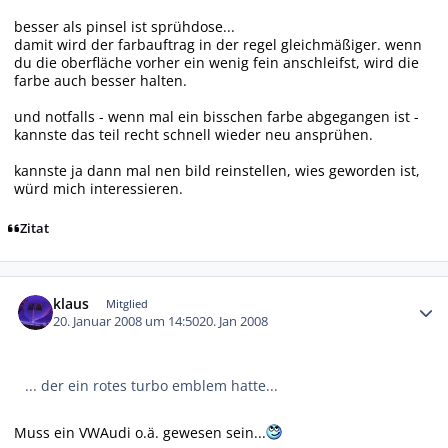
besser als pinsel ist sprühdose...
damit wird der farbauftrag in der regel gleichmäßiger. wenn
du die oberfläche vorher ein wenig fein anschleifst, wird die
farbe auch besser halten.
und notfalls - wenn mal ein bisschen farbe abgegangen ist -
kannste das teil recht schnell wieder neu ansprühen.
kannste ja dann mal nen bild reinstellen, wies geworden ist,
würd mich interessieren.
Zitat
Autor-Statistiken
klaus
Mitglied
20. Januar 2008 um 14:50
20. Jan 2008
... der ein rotes turbo emblem hatte...
Muss ein VWAudi o.ä. gewesen sein...