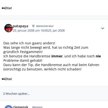
Zitat
Autor-Statistiken
patapaya
Administrator
25. Januar 2008 um 18:00
25. Jan 2008
Das sehe ich nun gaanz anders!
Was lange nicht bewegt wird, hat so richtig Zeit zum
gründlich Festgammeln!
Ich benutze die Handbremse
immer
, und ich habe noch
nie
Probleme damit gehabt!
Dazu kann der Tip, die Handbremse auch mal beim Fahren
(vorsichtig) zu benutzen, wirklich nicht schaden!
Zitat
2 Wochen später...
Autor-Statistiken
clemensk
Mitglied