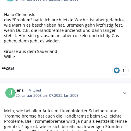
Hallo Clemensk,
das "Problem" hatte ich auch letzte Woche. Ist aber gefahrlos,
wie Martin es beschrieben hat. Bremsen gehn krzfristig fest,
wenn Du z.B. die Handbremse anziehst und dann länger
stehst. Hört sich grausam an, aber ruckeln und richtig Gas
geben, dann geht es wieder.
Grüsse aus dem Sauerland
Willie
Zitat
1
Autor-Statistiken
Jens
Mitglied
25. Januar 2008 um 07:29
25. Jan 2008
Moin, wie bei allen Autos mit kombinierter Scheiben- und
Trommelbremse hat auch die Handbremse beim 9-3 leichte
Probleme. Die Trommelbremse wird ja nur als Feststellbremse
genutzt. Flugrost, wie er sich bereits nach wenigen Stunden