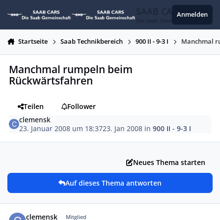
Zum Inhalt springen
SAAB CARS
Anmelden
Die Saab Gemeinschaft
Startseite
Saab Technikbereich
900 II - 9-3 I
Manchmal r
Manchmal rumpeln beim
Rückwärtsfahren
Teilen
Follower
clemensk
23. Januar 2008 um 18:37
23. Jan 2008
in
900 II - 9-3 I
Neues Thema starten
Auf dieses Thema antworten
Autor-Statistiken
clemensk
Mitglied