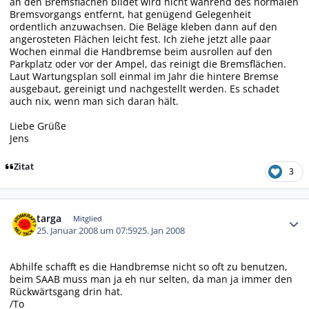
an den Bremsflächen bildet wird nicht während des normalen
Bremsvorgangs entfernt, hat genügend Gelegenheit
ordentlich anzuwachsen. Die Beläge kleben dann auf den
angerosteten Flächen leicht fest. Ich ziehe jetzt alle paar
Wochen einmal die Handbremse beim ausrollen auf den
Parkplatz oder vor der Ampel, das reinigt die Bremsflächen.
Laut Wartungsplan soll einmal im Jahr die hintere Bremse
ausgebaut, gereinigt und nachgestellt werden. Es schadet
auch nix, wenn man sich daran hält.
Liebe Grüße
Jens
Zitat
3
Autor-Statistiken
targa
Mitglied
25. Januar 2008 um 07:59
25. Jan 2008
Abhilfe schafft es die Handbremse nicht so oft zu benutzen,
beim SAAB muss man ja eh nur selten, da man ja immer den
Rückwärtsgang drin hat.
/To