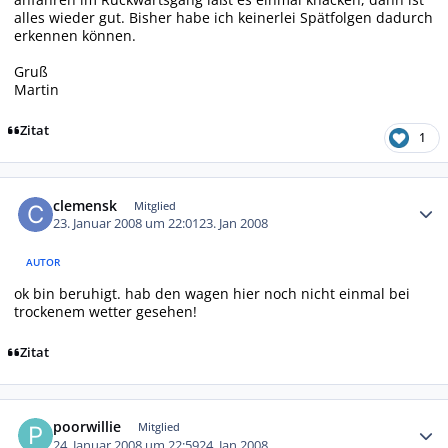
alles wieder gut. Bisher habe ich keinerlei Spätfolgen dadurch
erkennen können.
Gruß
Martin
Zitat
1
Autor-Statistiken
clemensk
Mitglied
23. Januar 2008 um 22:01
23. Jan 2008
AUTOR
ok bin beruhigt. hab den wagen hier noch nicht einmal bei
trockenem wetter gesehen!
Zitat
Autor-Statistiken
poorwillie
Mitglied
24. Januar 2008 um 22:59
24. Jan 2008