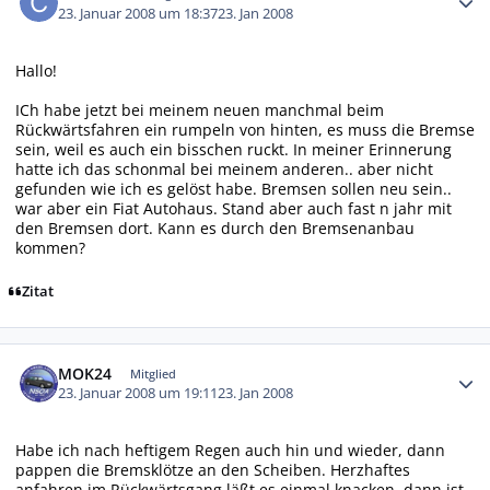
23. Januar 2008 um 18:37
23. Jan 2008
Hallo!
ICh habe jetzt bei meinem neuen manchmal beim
Rückwärtsfahren ein rumpeln von hinten, es muss die Bremse
sein, weil es auch ein bisschen ruckt. In meiner Erinnerung
hatte ich das schonmal bei meinem anderen.. aber nicht
gefunden wie ich es gelöst habe. Bremsen sollen neu sein..
war aber ein Fiat Autohaus. Stand aber auch fast n jahr mit
den Bremsen dort. Kann es durch den Bremsenanbau
kommen?
Zitat
Autor-Statistiken
MOK24
Mitglied
23. Januar 2008 um 19:11
23. Jan 2008
Habe ich nach heftigem Regen auch hin und wieder, dann
pappen die Bremsklötze an den Scheiben. Herzhaftes
anfahren im Rückwärtsgang läßt es einmal knacken, dann ist