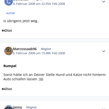
4. Februar 2008 um 22:35
4. Feb 2008
AUTOR
is übrigens jetzt weg..
Zitat
Autor-Statistiken
Marcossaab96
Mitglied
6. Februar 2008 um 15:48
6. Feb 2008
Rumpel
Sonst hätte ich an Deiner Stelle Hund und Katze nicht hinterm
Auto schlafen lassen :))))
Zitat
Autor-Statistiken
Janny
Mitglied