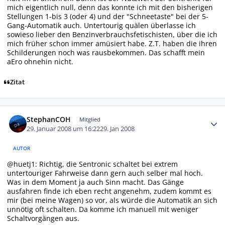
mich eigentlich null, denn das konnte ich mit den bisherigen
Stellungen 1-bis 3 (oder 4) und der "Schneetaste" bei der 5-
Gang-Automatik auch. Untertourig quälen überlasse ich
sowieso lieber den Benzinverbrauchsfetischisten, über die ich
mich früher schon immer amüsiert habe. Z.T. haben die ihren
Schilderungen noch was rausbekommen. Das schafft mein
aEro ohnehin nicht.
Zitat
Autor-Statistiken
StephanCOH
Mitglied
29. Januar 2008 um 16:22
29. Jan 2008
AUTOR
@huetj1: Richtig, die Sentronic schaltet bei extrem
untertouriger Fahrweise dann gern auch selber mal hoch.
Was in dem Moment ja auch Sinn macht. Das Gänge
ausfahren finde ich eben recht angenehm, zudem kommt es
mir (bei meine Wagen) so vor, als würde die Automatik an sich
unnötig oft schalten. Da komme ich manuell mit weniger
Schaltvorgängen aus.