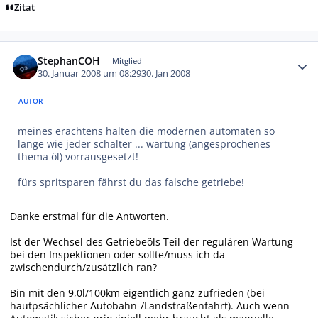
Zitat
Autor-Statistiken
StephanCOH
Mitglied
30. Januar 2008 um 08:29
30. Jan 2008
AUTOR
meines erachtens halten die modernen automaten so
lange wie jeder schalter ... wartung (angesprochenes
thema öl) vorrausgesetzt!
fürs spritsparen fährst du das falsche getriebe!
Danke erstmal für die Antworten.
Ist der Wechsel des Getriebeöls Teil der regulären Wartung
bei den Inspektionen oder sollte/muss ich da
zwischendurch/zusätzlich ran?
Bin mit den 9,0l/100km eigentlich ganz zufrieden (bei
hautpsächlicher Autobahn-/Landstraßenfahrt). Auch wenn