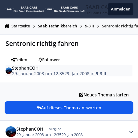
Zum Inhalt springen
SAAB CARS
Anmelden
Die Saab Gemeinschaft
Startseite
Saab Technikbereich
9-3 II
Sentronic richtig f
Sentronic richtig fahren
Teilen
Follower
StephanCOH
29. Januar 2008 um 12:35
29. Jan 2008
in
9-3 II
Neues Thema starten
Auf dieses Thema antworten
Autor-Statistiken
StephanCOH
Mitglied
29. Januar 2008 um 12:35
29. Jan 2008