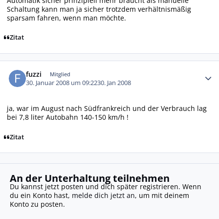
Automatik sicher prinzipiell mehr braucht als manuelle
Schaltung kann man ja sicher trotzdem verhältnismäßig
sparsam fahren, wenn man möchte.
Zitat
Autor-Statistiken
fuzzi
Mitglied
30. Januar 2008 um 09:22
30. Jan 2008
ja, war im August nach Südfrankreich und der Verbrauch lag
bei 7,8 liter Autobahn 140-150 km/h !
Zitat
An der Unterhaltung teilnehmen
Du kannst jetzt posten und dich später registrieren. Wenn
du ein Konto hast,
melde dich jetzt an
, um mit deinem
Konto zu posten.