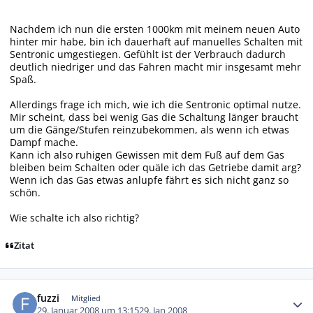
Nachdem ich nun die ersten 1000km mit meinem neuen Auto
hinter mir habe, bin ich dauerhaft auf manuelles Schalten mit
Sentronic umgestiegen. Gefühlt ist der Verbrauch dadurch
deutlich niedriger und das Fahren macht mir insgesamt mehr
Spaß.
Allerdings frage ich mich, wie ich die Sentronic optimal nutze.
Mir scheint, dass bei wenig Gas die Schaltung länger braucht
um die Gänge/Stufen reinzubekommen, als wenn ich etwas
Dampf mache.
Kann ich also ruhigen Gewissen mit dem Fuß auf dem Gas
bleiben beim Schalten oder quäle ich das Getriebe damit arg?
Wenn ich das Gas etwas anlupfe fährt es sich nicht ganz so
schön.
Wie schalte ich also richtig?
Zitat
Autor-Statistiken
fuzzi
Mitglied
29. Januar 2008 um 13:15
29. Jan 2008