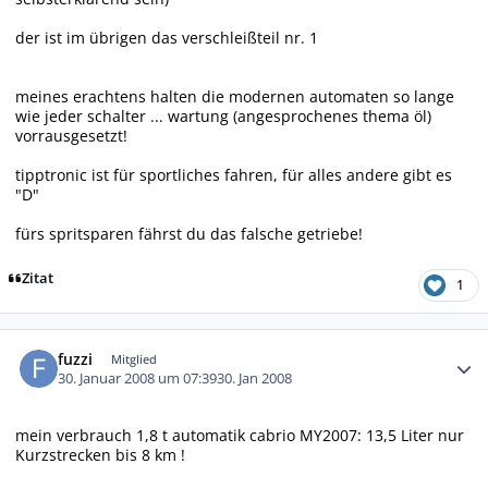
der ist im übrigen das verschleißteil nr. 1
meines erachtens halten die modernen automaten so lange
wie jeder schalter ... wartung (angesprochenes thema öl)
vorrausgesetzt!
tipptronic ist für sportliches fahren, für alles andere gibt es
"D"
fürs spritsparen fährst du das falsche getriebe!
Zitat
1
Autor-Statistiken
fuzzi
Mitglied
30. Januar 2008 um 07:39
30. Jan 2008
mein verbrauch 1,8 t automatik cabrio MY2007: 13,5 Liter nur
Kurzstrecken bis 8 km !