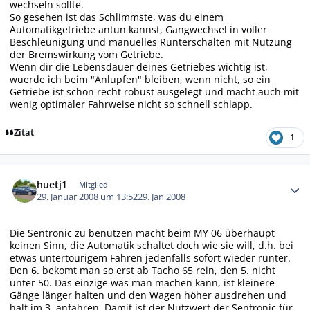
wechseln sollte.
So gesehen ist das Schlimmste, was du einem
Automatikgetriebe antun kannst, Gangwechsel in voller
Beschleunigung und manuelles Runterschalten mit Nutzung
der Bremswirkung vom Getriebe.
Wenn dir die Lebensdauer deines Getriebes wichtig ist,
wuerde ich beim "Anlupfen" bleiben, wenn nicht, so ein
Getriebe ist schon recht robust ausgelegt und macht auch mit
wenig optimaler Fahrweise nicht so schnell schlapp.
Zitat
1
Autor-Statistiken
huetj1
Mitglied
29. Januar 2008 um 13:52
29. Jan 2008
Die Sentronic zu benutzen macht beim MY 06 überhaupt
keinen Sinn, die Automatik schaltet doch wie sie will, d.h. bei
etwas untertourigem Fahren jedenfalls sofort wieder runter.
Den 6. bekomt man so erst ab Tacho 65 rein, den 5. nicht
unter 50. Das einzige was man machen kann, ist kleinere
Gänge länger halten und den Wagen höher ausdrehen und
halt im 3. anfahren. Damit ist der Nutzwert der Sentronic für