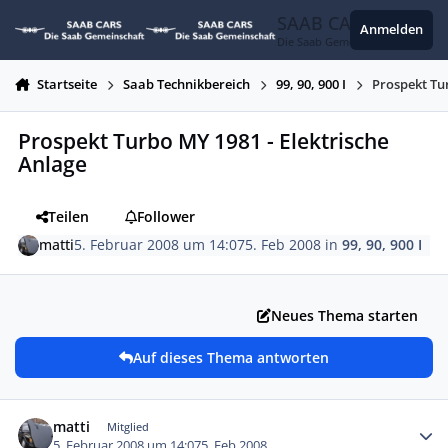
Zum Inhalt springen
SAAB CARS
Anmelden
Die Saab Gemeinschaft
Startseite
Saab Technikbereich
99, 90, 900 I
Prospekt Tu
Prospekt Turbo MY 1981 - Elektrische
Anlage
Teilen
Follower
matti
5. Februar 2008 um 14:07
5. Feb 2008
in
99, 90, 900 I
Neues Thema starten
Auf dieses Thema antworten
Autor-Statistiken
matti
Mitglied
5. Februar 2008 um 14:07
5. Feb 2008