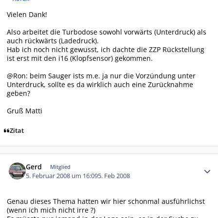
Vielen Dank!
Also arbeitet die Turbodose sowohl vorwärts (Unterdruck) als
auch rückwärts (Ladedruck).
Hab ich noch nicht gewusst, ich dachte die ZZP Rückstellung
ist erst mit den i16 (Klopfsensor) gekommen.
@Ron: beim Sauger ists m.e. ja nur die Vorzündung unter
Unterdruck, sollte es da wirklich auch eine Zurücknahme
geben?
Gruß Matti
Zitat
Autor-Statistiken
Gerd
Mitglied
5. Februar 2008 um 16:09
5. Feb 2008
Genau dieses Thema hatten wir hier schonmal ausführlichst
(wenn ich mich nicht irre ?)