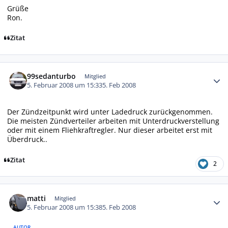
Grüße
Ron.
Zitat
Autor-Statistiken
99sedanturbo
Mitglied
5. Februar 2008 um 15:33
5. Feb 2008
Der Zündzeitpunkt wird unter Ladedruck zurückgenommen.
Die meisten Zündverteiler arbeiten mit Unterdruckverstellung
oder mit einem Fliehkraftregler. Nur dieser arbeitet erst mit
Überdruck..
Zitat
2
Autor-Statistiken
matti
Mitglied
5. Februar 2008 um 15:38
5. Feb 2008
AUTOR