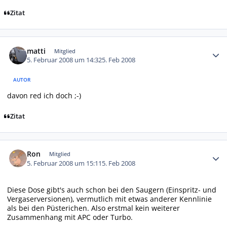
Zitat
Autor-Statistiken
matti
Mitglied
5. Februar 2008 um 14:32
5. Feb 2008
AUTOR
davon red ich doch ;-)
Zitat
Autor-Statistiken
Ron
Mitglied
5. Februar 2008 um 15:11
5. Feb 2008
Diese Dose gibt's auch schon bei den Saugern (Einspritz- und
Vergaserversionen), vermutlich mit etwas anderer Kennlinie
als bei den Püsterichen. Also erstmal kein weiterer
Zusammenhang mit APC oder Turbo.