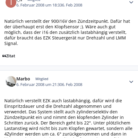
6. Februar 2008 um 18:33
6. Feb 2008
Natürlich verstellt der 900i16V den Zündzeitpunkt. Dafür hat
der überhaupt erst den Klopfsensor ;). Wäre auch gut
möglich, dass der i16 den zusätzlich lastabhängig verstellt,
dafür braucht das EZK Steuergerät nur Drehzahl und LMM
Signal.
Zitat
Autor-Statistiken
Marbo
Mitglied
6. Februar 2008 um 21:30
6. Feb 2008
Natürlich verstellt EZK auch lastabhängig, dafür wird die
Einspritzdauer und die Drehzahl abgenommen und
verwendet. Das System stellt auch zylinderselektiv den
Zündzeitpunkt ein und nimmt den klopfenden Zylinder in
Schritten zurück. Der Bereich geht bis 22°. Unter plötzlichem
Lastanstieg wird nicht bis zum Klopfen gewartet, sondern alle
4Zylinder werden um ca. 6° zurückgenommen und dann in