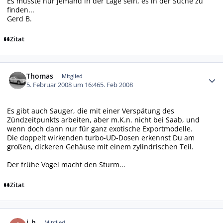
Es müsste nur jemand in der Lage sein, es in der Suche zu
finden...
Gerd B.
Zitat
Autor-Statistiken
Thomas
Mitglied
5. Februar 2008 um 16:46
5. Feb 2008
Es gibt auch Sauger, die mit einer Verspätung des
Zündzeitpunkts arbeiten, aber m.K.n. nicht bei Saab, und
wenn doch dann nur für ganz exotische Exportmodelle.
Die doppelt wirkenden turbo-UD-Dosen erkennst Du am
großen, dickeren Gehäuse mit einem zylindrischen Teil.
Der frühe Vogel macht den Sturm...
Zitat
Autor-Statistiken
i_h
Mitglied