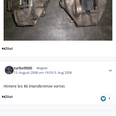
Zitat
Autor-Statistiken
turbo9000
Mitglied
13. August 2008 um 19:03
13. Aug 2008
Hintere bis 86 (Handbremse vorne)
Zitat
1