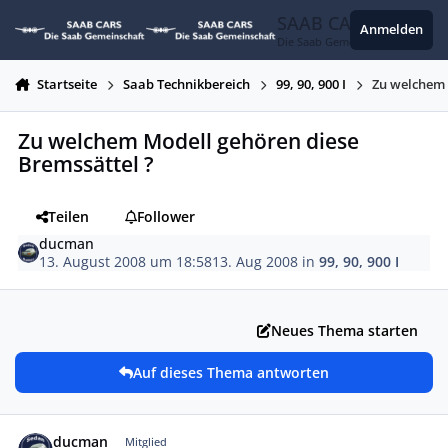
Zum Inhalt springen
SAAB CARS
Anmelden
Die Saab Gemeinschaft
Startseite
Saab Technikbereich
99, 90, 900 I
Zu welchem 
Zu welchem Modell gehören diese
Bremssättel ?
Teilen
Follower
ducman
13. August 2008 um 18:58
13. Aug 2008
in
99, 90, 900 I
Neues Thema starten
Auf dieses Thema antworten
Autor-Statistiken
ducman
Mitglied