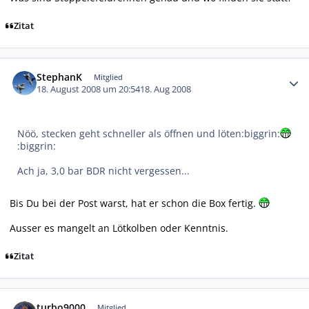
Zitat
Autor-Statistiken
StephanK
Mitglied
18. August 2008 um 20:54
18. Aug 2008
Nöö, stecken geht schneller als öffnen und löten:biggrin:
:biggrin:
Ach ja, 3,0 bar BDR nicht vergessen...
Bis Du bei der Post warst, hat er schon die Box fertig.
Ausser es mangelt an Lötkolben oder Kenntnis.
Zitat
Autor-Statistiken
turbo9000
Mitglied