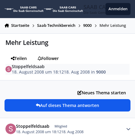
Zum Inhalt springen
SAAB CARS
Anmelden
Die Saab Gemeinschaft
Startseite
Saab Technikbereich
9000
Mehr Leistung
Mehr Leistung
Teilen
Follower
Stoppelfeldsaab
18. August 2008 um 18:12
18. Aug 2008
in
9000
Neues Thema starten
Auf dieses Thema antworten
Autor-Statistiken
Stoppelfeldsaab
Mitglied
18. August 2008 um 18:12
18. Aug 2008