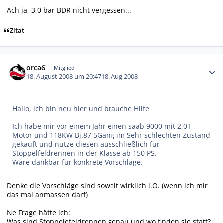
Ach ja, 3,0 bar BDR nicht vergessen...
Zitat
Autor-Statistiken
orca6
Mitglied
18. August 2008 um 20:47
18. Aug 2008
Hallo, ich bin neu hier und brauche Hilfe
Ich habe mir vor einem Jahr einen saab 9000 mit 2,0T
Motor und 118KW Bj.87 5Gang im Sehr schlechten Zustand
gekauft und nutze diesen ausschließlich für
Stoppelfeldrennen in der Klasse ab 150 PS.
Wäre dankbar für konkrete Vorschläge.
Denke die Vorschläge sind soweit wirklich i.O. (wenn ich mir
das mal anmassen darf)
Ne Frage hätte ich:
Was sind Stoppelefeldrennen genau und wo finden sie statt?