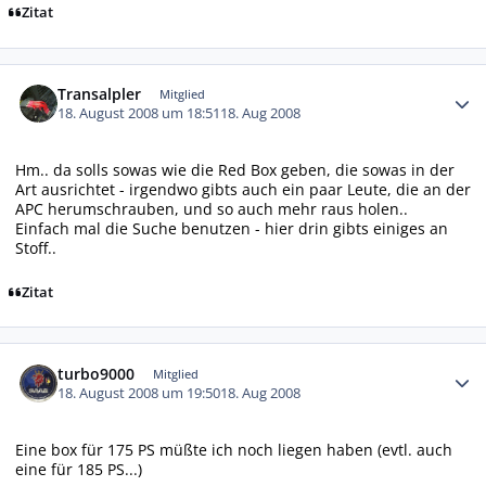
Zitat
Autor-Statistiken
Transalpler
Mitglied
18. August 2008 um 18:51
18. Aug 2008
Hm.. da solls sowas wie die Red Box geben, die sowas in der
Art ausrichtet - irgendwo gibts auch ein paar Leute, die an der
APC herumschrauben, und so auch mehr raus holen..
Einfach mal die Suche benutzen - hier drin gibts einiges an
Stoff..
Zitat
Autor-Statistiken
turbo9000
Mitglied
18. August 2008 um 19:50
18. Aug 2008
Eine box für 175 PS müßte ich noch liegen haben (evtl. auch
eine für 185 PS...)