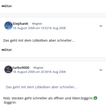
Zitat
Autor-Statistiken
StephanK
Mitglied
18. August 2008 um 19:52
18. Aug 2008
Das geht mit dem Lötkolben aber schneller...
Zitat
Autor-Statistiken
turbo9000
Mitglied
18. August 2008 um 20:39
18. Aug 2008
Das geht mit dem Lötkolben aber schneller...
Nöö, stecken geht schneller als öffnen und löten:biggrin:
:biggrin: