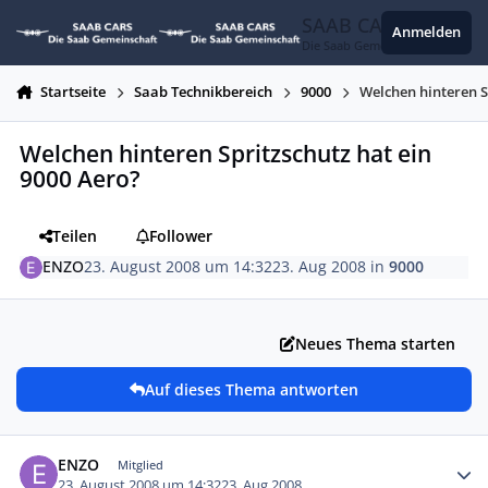
Zum Inhalt springen
SAAB CARS
Anmelden
Die Saab Gemeinschaft
Startseite
Saab Technikbereich
9000
Welchen hinteren S
Welchen hinteren Spritzschutz hat ein
9000 Aero?
Teilen
Follower
ENZO
23. August 2008 um 14:32
23. Aug 2008
in
9000
Neues Thema starten
Auf dieses Thema antworten
Autor-Statistiken
ENZO
Mitglied
23. August 2008 um 14:32
23. Aug 2008