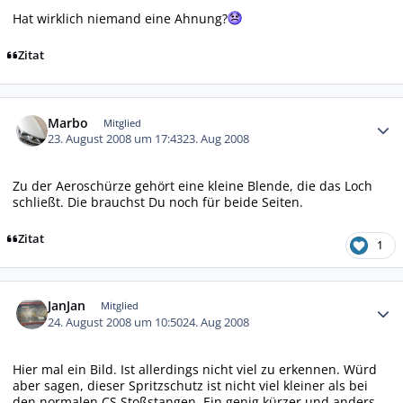
Hat wirklich niemand eine Ahnung?
Zitat
Autor-Statistiken
Marbo
Mitglied
23. August 2008 um 17:43
23. Aug 2008
Zu der Aeroschürze gehört eine kleine Blende, die das Loch
schließt. Die brauchst Du noch für beide Seiten.
Zitat
1
Autor-Statistiken
JanJan
Mitglied
24. August 2008 um 10:50
24. Aug 2008
Hier mal ein Bild. Ist allerdings nicht viel zu erkennen. Würd
aber sagen, dieser Spritzschutz ist nicht viel kleiner als bei
den normalen CS Stoßstangen. Ein genig kürzer und anders