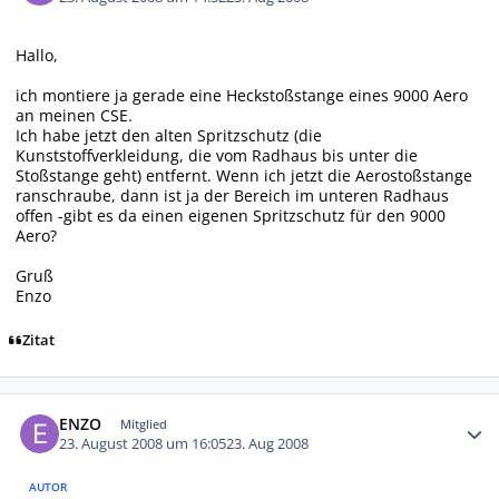
Hallo,
ich montiere ja gerade eine Heckstoßstange eines 9000 Aero
an meinen CSE.
Ich habe jetzt den alten Spritzschutz (die
Kunststoffverkleidung, die vom Radhaus bis unter die
Stoßstange geht) entfernt. Wenn ich jetzt die Aerostoßstange
ranschraube, dann ist ja der Bereich im unteren Radhaus
offen -gibt es da einen eigenen Spritzschutz für den 9000
Aero?
Gruß
Enzo
Zitat
Autor-Statistiken
ENZO
Mitglied
23. August 2008 um 16:05
23. Aug 2008
AUTOR