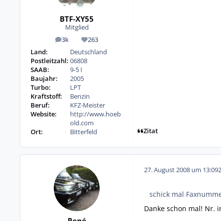
BTF-XY55
Mitglied
3k
263
Beiträge
Reputation
Land:
Deutschland
Postleitzahl:
06808
SAAB:
9-5 I
Baujahr:
2005
Turbo:
LPT
Kraftstoff:
Benzin
Beruf:
KFZ-Meister
Website:
http://www.hoeb
old.com
Zitat
Ort:
Bitterfeld
27. August 2008 um 13:09
schick mal Faxnummer
Danke schon mal! Nr. i
René