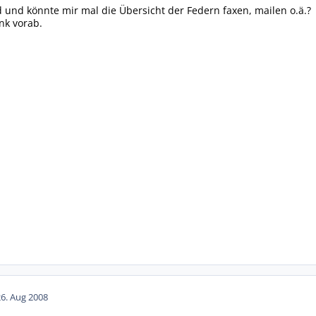
d und könnte mir mal die Übersicht der Federn faxen, mailen o.ä.?
nk vorab.
26. Aug 2008