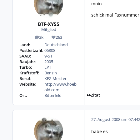
moin
schick mal Faxnummer..
BTF-XY55
Mitglied
3k
263
Beiträge
Reputation
Land:
Deutschland
Postleitzahl:
06808
SAAB:
9-5 I
Baujahr:
2005
Turbo:
LPT
Kraftstoff:
Benzin
Beruf:
KFZ-Meister
Website:
http://www.hoeb
old.com
Zitat
Ort:
Bitterfeld
27. August 2008 um 07:44
habe es