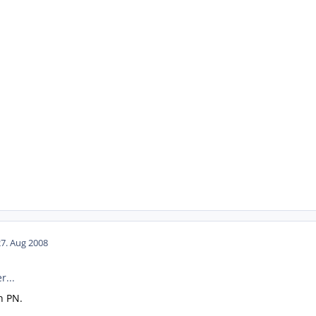
27. Aug 2008
...
n PN.