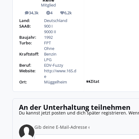
Mitglied
34,3k
4
6,2k
Beiträge
Lösungen
Reputation
Land:
Deutschland
SAAB:
900 I
9000 II
Baujahr:
1992
Turbo:
FPT
Ohne
Kraftstoff:
Benzin
LPG
Beruf:
EDV-Fuzzy
Website:
http://www.16S.d
e
Zitat
Ort:
Müggelheim
An der Unterhaltung teilnehmen
Du kannst jetzt posten und dich später registrieren. Wen