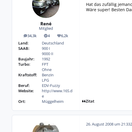
Hat das zufällig jeman
Wäre super! Besten Da
René
Mitglied
34,3k
4
6,2k
Beiträge
Lösungen
Reputation
Land:
Deutschland
SAAB:
900 I
9000 II
Baujahr:
1992
Turbo:
FPT
Ohne
Kraftstoff:
Benzin
LPG
Beruf:
EDV-Fuzzy
Website:
http://www.16S.d
e
Zitat
Ort:
Müggelheim
26. August 2008 um 21:33