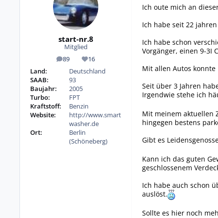
Ich oute mich an dieser 
Ich habe seit 22 jahre
start-nr.8
Ich habe schon versch
Mitglied
Vorgänger, einen 9-3I C
89
16
Beiträge
Reputation
Mit allen Autos konnte
Land:
Deutschland
SAAB:
93
Seit über 3 Jahren habe
Baujahr:
2005
Irgendwie stehe ich hä
Turbo:
FPT
Kraftstoff:
Benzin
Mit meinem aktuellen Z
Website:
http://www.smart
hingegen bestens park
washer.de
Ort:
Berlin
Gibt es Leidensgenosse
(Schöneberg)
Kann ich das guten Gew
geschlossenem Verdeck 
Ich habe auch schon üb
auslöst.
Sollte es hier noch me