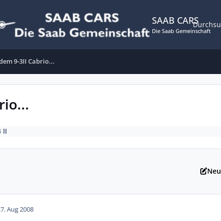
SAAB CARS
Durchs
Die Saab Gemeinschaft
dem 9-3II Cabrio...
io...
 II
Neu
27. Aug 2008