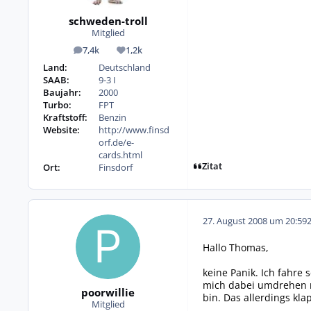
schweden-troll
Mitglied
7,4k
1,2k
Beiträge
Reputation
Land:
Deutschland
SAAB:
9-3 I
Baujahr:
2000
Turbo:
FPT
Kraftstoff:
Benzin
Website:
http://www.finsd
orf.de/e-
cards.html
Zitat
Ort:
Finsdorf
27. August 2008 um 20:59
Hallo Thomas,
keine Panik. Ich fahre
mich dabei umdrehen m
poorwillie
bin. Das allerdings kla
Mitglied