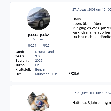
27. August 2008 um 19:10
Hallo,
üben, üben, üben.
Mir ging es vor 6 Jahr
wirklich mal knapp her
peter_pebo
Du bist nicht zu dämli
Mitglied
224
22
Beiträge
Reputation
Land:
Deutschland
SAAB:
9-3 II
Baujahr:
2005
Turbo:
FPT
Kraftstoff:
Benzin
Zitat
Ort:
München - Ost
27. August 2008 um 19:15
Hatte ca. 3 Jahre lang m