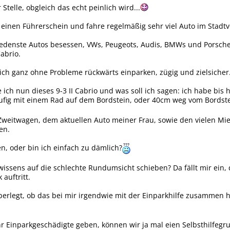
Stelle, obgleich das echt peinlich wird...
n einen Führerschein und fahre regelmäßig sehr viel Auto im Stadtv
iedenste Autos besessen, VWs, Peugeots, Audis, BMWs und Porsche
abrio.
 ich ganz ohne Probleme rückwärts einparken, zügig und zielsicher
 ich nun dieses 9-3 II Cabrio und was soll ich sagen: ich habe bis 
ufig mit einem Rad auf dem Bordstein, oder 40cm weg vom Bordste
weitwagen, dem aktuellen Auto meiner Frau, sowie den vielen Mie
en.
n, oder bin ich einfach zu dämlich?
issens auf die schlechte Rundumsicht schieben? Da fällt mir ein, d
auftritt.
erlegt, ob das bei mir irgendwie mit der Einparkhilfe zusammen 
hr Einparkgeschädigte geben, können wir ja mal eien Selbsthilfegr