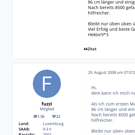
86 cm länger und einig
Nach bereits 8500 gefa
hilfreicher.
Bleibt nur üben üben 
Viel Erfolg und beste 
Hektor9*3
Zitat
29. August 2008 um 07:07
Hi,
dem kann ich mich n
fuzzi
Als ich zum ersten M
86 cm länger und eini
Mitglied
Nach bereits 8500 gef
1,5k
22
Beiträge
Reputation
hilfreicher.
Land:
Luxemburg
SAAB:
9-3 II
Bleibt nur üben üben
Baujahr:
2007