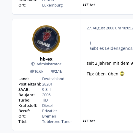
Zitat
Ort:
Luxemburg
27. August 2008 um 18:05
I
Gibt es Leidensgenos
hb-ex
seit 2 jahren mit dem 
Administrator
16,6k
2,1k
Beiträge
Reputation
Tip: üben, üben
Land:
Deutschland
Postleitzahl:
28201
SAAB:
9-3 II
Baujahr:
2006
Turbo:
TiD
Kraftstoff:
Diesel
Beruf:
Privatier
Ort:
Bremen
Zitat
Titel:
Toblerone-Tuner