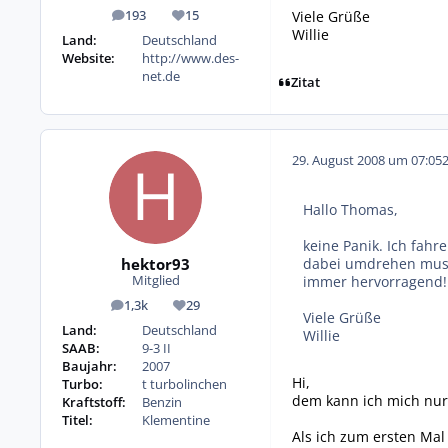
Viele Grüße
193
15
Beiträge
Reputation
Willie
Land:
Deutschland
Website:
http://www.des-
net.de
Zitat
29. August 2008 um 07:05
Hallo Thomas,
keine Panik. Ich fahr
hektor93
dabei umdrehen muss.
immer hervorragend!
Mitglied
1,3k
29
Beiträge
Reputation
Viele Grüße
Land:
Deutschland
Willie
SAAB:
9-3 II
Baujahr:
2007
Hi,
Turbo:
t turbolinchen
dem kann ich mich nur
Kraftstoff:
Benzin
Titel:
Klementine
Als ich zum ersten Mal