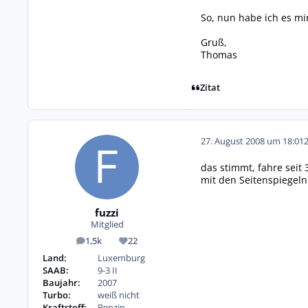
So, nun habe ich es mi
Gruß,
Thomas
Zitat
27. August 2008 um 18:01
das stimmt, fahre seit 
mit den Seitenspiegeln
fuzzi
Mitglied
1,5k
22
Beiträge
Reputation
Land:
Luxemburg
SAAB:
9-3 II
Baujahr:
2007
Turbo:
weiß nicht
Kraftstoff:
Benzin