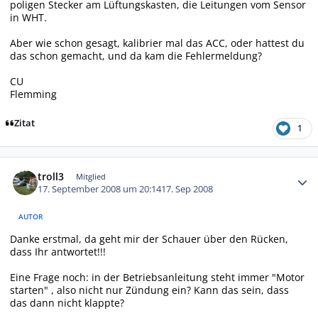
poligen Stecker am Lüftungskasten, die Leitungen vom Sensor
in WHT.
Aber wie schon gesagt, kalibrier mal das ACC, oder hattest du
das schon gemacht, und da kam die Fehlermeldung?
CU
Flemming
Zitat
1
Autor-Statistiken
troll3
Mitglied
17. September 2008 um 20:14
17. Sep 2008
AUTOR
Danke erstmal, da geht mir der Schauer über den Rücken,
dass Ihr antwortet!!!
Eine Frage noch: in der Betriebsanleitung steht immer "Motor
starten" , also nicht nur Zündung ein? Kann das sein, dass
das dann nicht klappte?