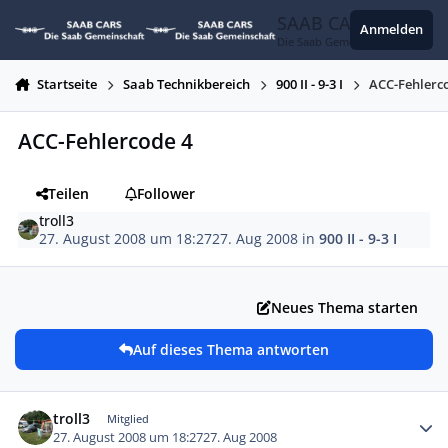
Zum Inhalt springen
SAAB CARS
Anmelden
Die Saab Gemeinschaft
Startseite
Saab Technikbereich
900 II - 9-3 I
ACC-Fehlerc
ACC-Fehlercode 4
Teilen
Follower
troll3
27. August 2008 um 18:27
27. Aug 2008
in
900 II - 9-3 I
Neues Thema starten
Auf dieses Thema antworten
Autor-Statistiken
troll3
Mitglied
27. August 2008 um 18:27
27. Aug 2008