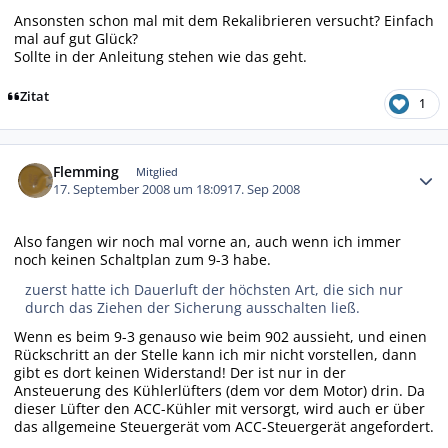
Ansonsten schon mal mit dem Rekalibrieren versucht? Einfach
mal auf gut Glück?
Sollte in der Anleitung stehen wie das geht.
Zitat
1
Autor-Statistiken
Flemming
Mitglied
17. September 2008 um 18:09
17. Sep 2008
Also fangen wir noch mal vorne an, auch wenn ich immer
noch keinen Schaltplan zum 9-3 habe.
zuerst hatte ich Dauerluft der höchsten Art, die sich nur
durch das Ziehen der Sicherung ausschalten ließ.
Wenn es beim 9-3 genauso wie beim 902 aussieht, und einen
Rückschritt an der Stelle kann ich mir nicht vorstellen, dann
gibt es dort keinen Widerstand! Der ist nur in der
Ansteuerung des Kühlerlüfters (dem vor dem Motor) drin. Da
dieser Lüfter den ACC-Kühler mit versorgt, wird auch er über
das allgemeine Steuergerät vom ACC-Steuergerät angefordert.