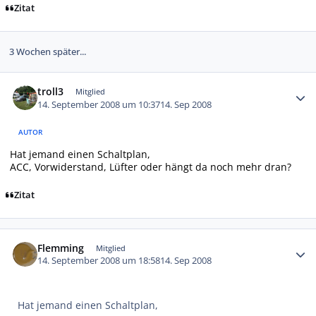
Zitat
3 Wochen später...
Autor-Statistiken
troll3
Mitglied
14. September 2008 um 10:37
14. Sep 2008
AUTOR
Hat jemand einen Schaltplan,
ACC, Vorwiderstand, Lüfter oder hängt da noch mehr dran?
Zitat
Autor-Statistiken
Flemming
Mitglied
14. September 2008 um 18:58
14. Sep 2008
Hat jemand einen Schaltplan,