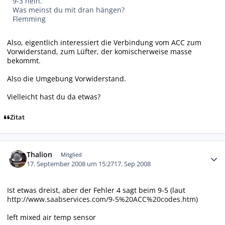
9-3 nein.
Was meinst du mit dran hängen?
Flemming
Also, eigentlich interessiert die Verbindung vom ACC zum
Vorwiderstand, zum Lüfter, der komischerweise masse
bekommt.
Also die Umgebung Vorwiderstand.
Vielleicht hast du da etwas?
Zitat
Autor-Statistiken
Thalion
Mitglied
17. September 2008 um 15:27
17. Sep 2008
Ist etwas dreist, aber der Fehler 4 sagt beim 9-5 (laut
http://www.saabservices.com/9-5%20ACC%20codes.htm
)
left mixed air temp sensor