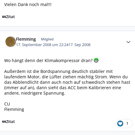
Vielen Dank noch mal!!!
Zitat
Autor-Statistiken
Flemming
Mitglied
17. September 2008 um 22:24
17. Sep 2008
Wo hängt denn der Klimakompressor dran?
Außerdem ist die Bordspannung deutlich stabiler mit
laufendem Motor, die Lüfter ziehen mächtig Strom. Wenn du
das Abblendlicht dann auch noch auf schwedisch stehen hast
(immer auf an), dann sieht das ACC beim Kalibrieren eine
andere, niedrigere Spannung.
CU
Flemming
Zitat
1