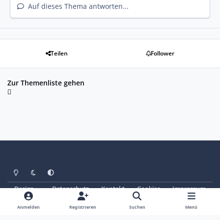
Auf dieses Thema antworten...
Teilen
Follower
Zur Themenliste gehen
Heller Modus
Dunkler Modus
Systemeinstellung
Design
Datenschutz
Kontakt
Cookies
Impressum
© Copyright 2025 - SAABoteure e. V.
Powered by
Invision Community
Anmelden
Registrieren
Suchen
Menü