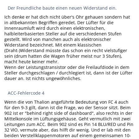
Der Freundliche baute einen neuen Widerstand ein.
Ich denke er hat dich nicht über's Ohr gehauen sondern hat
in altbekannten Begriffen geredet. Der Lüfter für die
Innenraumluft wird durch einen elektronischen,
halbleiterbasierten Steller auf die verschiedenen Stufen
gestellt. Wird von manchen auch als elektronischer
Widerstand bezeichnet. Mit einem klassischen
(Draht-)Widerstand müsste das schon ein recht vielstufiger
sein (drum hatten die Wagen früher meist nur 3 Stufen),
macht heute keiner mehr.
Wenn der Leistungstransistor oder die Freilaufdiode in dem
Steller durchgeschlagen / durchlegiert ist, dann ist der Lüfter
dauer an. Ist nichts ungewöhnliches.
ACC-Fehlercode 4
Wenn die von Thalion angeführte Bedeutung von FC 4 auch
für den 9-3 gilt, dann ist die Frage, wo der Sensor sitzt. Beim
902 ist er "behind right side of dashboard", also rechts in der
Mittelkonsole im Lüftungsgehäuse. Geht vermutlich mit zwei
Leitungen zum ACC. Beim 902 sind es Pin 14 BLU/RED und Pin
32 VIO, vermute aber, das hilft dir wenig. Und er lab mit den
beiden Verstellklappenmotoren auf einem gemeinsamen 10-