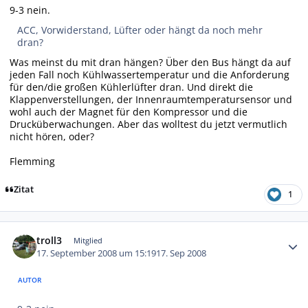
9-3 nein.
ACC, Vorwiderstand, Lüfter oder hängt da noch mehr
dran?
Was meinst du mit dran hängen? Über den Bus hängt da auf
jeden Fall noch Kühlwassertemperatur und die Anforderung
für den/die großen Kühlerlüfter dran. Und direkt die
Klappenverstellungen, der Innenraumtemperatursensor und
wohl auch der Magnet für den Kompressor und die
Drucküberwachungen. Aber das wolltest du jetzt vermutlich
nicht hören, oder?
Flemming
Zitat
1
Autor-Statistiken
troll3
Mitglied
17. September 2008 um 15:19
17. Sep 2008
AUTOR