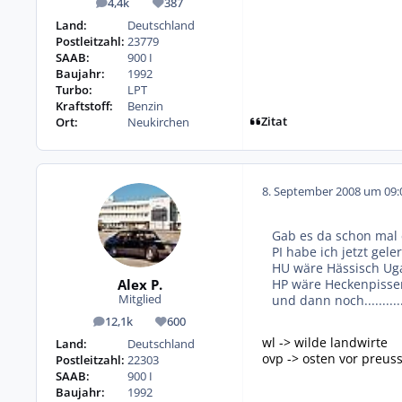
4,4k
387
Beiträge
Reputation
Land:
Deutschland
Postleitzahl:
23779
SAAB:
900 I
Baujahr:
1992
Turbo:
LPT
Kraftstoff:
Benzin
Zitat
Ort:
Neukirchen
8. September 2008 um 09:
Gab es da schon mal
PI habe ich jetzt geler
HU wäre Hässisch U
Alex P.
HP wäre Heckenpisse
und dann noch............
Mitglied
12,1k
600
Beiträge
Reputation
wl -> wilde landwirte
Land:
Deutschland
ovp -> osten vor preus
Postleitzahl:
22303
SAAB:
900 I
Baujahr:
1992