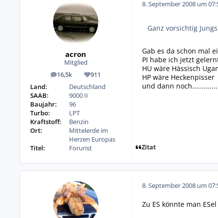
8. September 2008 um 07:
Ganz vorsichtig Jungs.
Gab es da schon mal 
acron
PI habe ich jetzt gelern
Mitglied
HU wäre Hässisch Uga
16,5k
911
HP wäre Heckenpisser
Beiträge
Reputation
und dann noch..............
Land:
Deutschland
SAAB:
9000 II
Baujahr:
96
Turbo:
LPT
Kraftstoff:
Benzin
Ort:
Mittelerde im
Herzen Europas
Zitat
Titel:
Forurist
8. September 2008 um 07:
Zu ES könnte man ESel