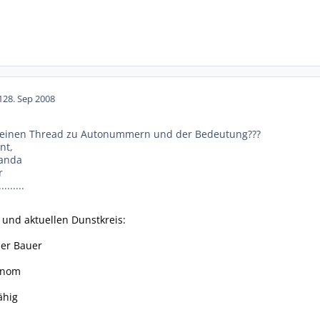
12
8. Sep 2008
 einen Thread zu Autonummern und der Bedeutung???
nt,
ganda
r
.......
und aktuellen Dunstkreis:
der Bauer
 Gnom
ähig