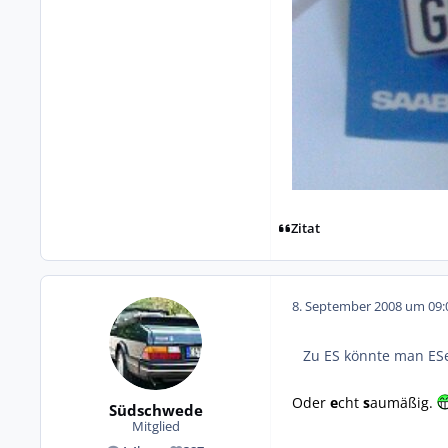
Zitat
8. September 2008 um 09:
Zu ES könnte man ESe
Oder
e
cht
s
aumäßig.
Südschwede
Mitglied