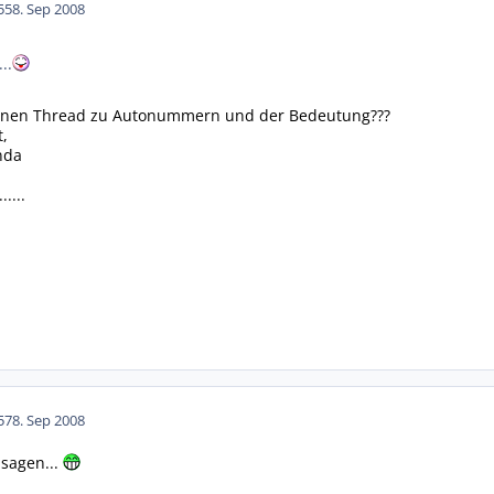
55
8. Sep 2008
..
einen Thread zu Autonummern und der Bedeutung???
t,
nda
.....
57
8. Sep 2008
 sagen...