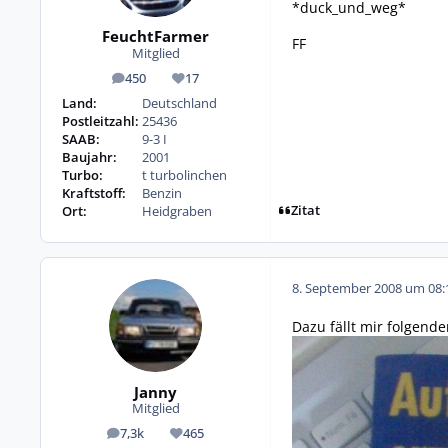
*duck_und_weg*
FeuchtFarmer
FF
Mitglied
450
17
Beiträge
Reputation
Land:
Deutschland
Postleitzahl:
25436
SAAB:
9-3 I
Baujahr:
2001
Turbo:
t turbolinchen
Kraftstoff:
Benzin
Zitat
Ort:
Heidgraben
8. September 2008 um 08:
Dazu fällt mir folgend
Janny
Mitglied
7,3k
465
Beiträge
Reputation