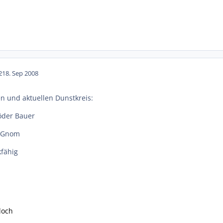
21
8. Sep 2008
 und aktuellen Dunstkreis:
öder Bauer
o
r Gnom
kfähig
loch