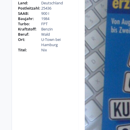
Land:
Deutschland
Postleitzahl:
25436
SAAB:
900 I
Baujahr:
1984
Turbo:
FPT
Kraftstoff:
Benzin
Beruf:
Wald
Ort:
U-Town bei
Hamburg
Titel:
Nix