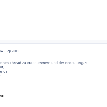
04
8. Sep 2008
 einen Thread zu Autonummern und der Bedeutung???
nt,
ganda
r
.......
sen