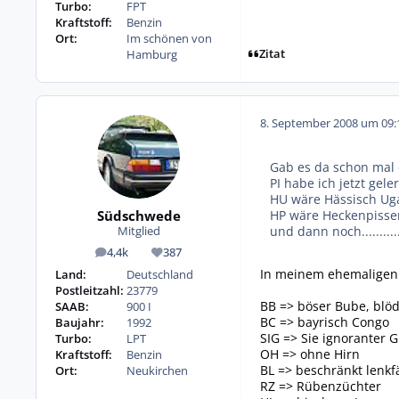
Turbo:
FPT
Kraftstoff:
Benzin
Ort:
Im schönen von
Zitat
Hamburg
8. September 2008 um 09:
Gab es da schon mal
PI habe ich jetzt geler
HU wäre Hässisch U
Südschwede
HP wäre Heckenpisse
und dann noch............
Mitglied
4,4k
387
Beiträge
Reputation
In meinem ehemaligen 
Land:
Deutschland
Postleitzahl:
23779
BB => böser Bube, blö
SAAB:
900 I
BC => bayrisch Congo
Baujahr:
1992
SIG => Sie ignoranter
Turbo:
LPT
OH => ohne Hirn
Kraftstoff:
Benzin
BL => beschränkt lenkf
Ort:
Neukirchen
RZ => Rübenzüchter