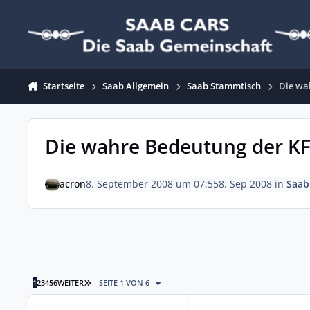
Zum Inhalt springen
Startseite
Saab Allgemein
Saab Stammtisch
Die wa
Die wahre Bedeutung der K
acron
8. September 2008 um 07:55
8. Sep 2008
in
Saab
LETZTE SEITE
1
2
3
4
5
6
WEITER
SEITE 1 VON 6