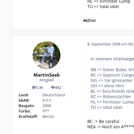
HL => hirnloser Lump
TÜ => total übel
Zitat
8. September 2008 um 09:
In meinem ehemaligen
BB => böser Bube, bl
MartinSaab
BC => bayrisch Cong
SIG => Sie ignorante
Mitglied
OH => ohne Hirn
5,3k
442
Beiträge
Reputation
BL => beschränkt len
Land:
Deutschland
RZ => Rübenzüchter
SAAB:
9-3 II
HL => hirnloser Lump
Baujahr:
2008
TÜ => total übel
Turbo:
FPT
Kraftstoff:
Benzin
BC -> Be careful
NEA -> Noch ein A****