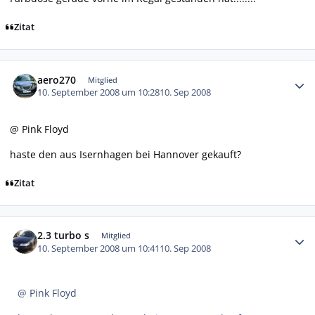
Zitat
Autor-Statistiken
aero270
Mitglied
10. September 2008 um 10:28
10. Sep 2008
@ Pink Floyd
haste den aus Isernhagen bei Hannover gekauft?
Zitat
Autor-Statistiken
2.3 turbo s
Mitglied
10. September 2008 um 10:41
10. Sep 2008
@ Pink Floyd