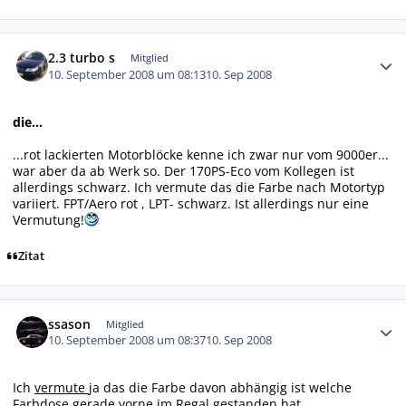
Autor-Statistiken
2.3 turbo s
Mitglied
10. September 2008 um 08:13
10. Sep 2008
die...
...rot lackierten Motorblöcke kenne ich zwar nur vom 9000er...
war aber da ab Werk so. Der 170PS-Eco vom Kollegen ist
allerdings schwarz. Ich vermute das die Farbe nach Motortyp
variiert. FPT/Aero rot , LPT- schwarz. Ist allerdings nur eine
Vermutung!
Zitat
Autor-Statistiken
ssason
Mitglied
10. September 2008 um 08:37
10. Sep 2008
Ich
vermute
ja das die Farbe davon abhängig ist welche
Farbdose gerade vorne im Regal gestanden hat........