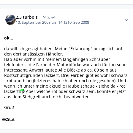
Autor-Statistiken
2.3 turbo s
Mitglied
10. September 2008 um 14:12
10. Sep 2008
ok...
da will ich gesagt haben. Meine "Erfahrung" bezog sich auf
den dort ansässigen Händler.
Hab aber vorhin mit meinem langjährigen Schrauber
telefoniert - die Farbe der Motorblöcke war auch für ihn sehr
interessant. Anwort lautet: Alle Blöcke ab ca. 89 sein aus
Rostschutzgründen lackiert. Drei Farben gibt es wohl schwarz
- rot und blau (letzteres hab ich aber noch nie gesehen). Und
wenn ich unter meine aktuelle Haube schaue - siehe da - rot
lackiert!
Aber welche rot oder schwarz sein, konnte er jetzt
aus dem Stehgreif auch nicht beantworten.
Gruß
Zitat