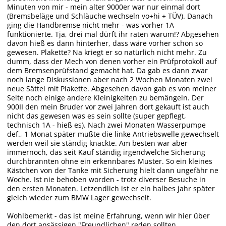
Minuten von mir - mein alter 9000er war nur einmal dort
(Bremsbeläge und Schläuche wechseln vo+hi + TÜV). Danach
ging die Handbremse nicht mehr - was vorher 1A
funktionierte. Tja, drei mal dürft ihr raten warum!? Abgesehen
davon hieß es dann hinterher, dass wäre vorher schon so
gewesen. Plakette? Na kriegt er so natürlich nicht mehr. Zu
dumm, dass der Mech von denen vorher ein Prüfprotokoll auf
dem Bremsenprüfstand gemacht hat. Da gab es dann zwar
noch lange Diskussionen aber nach 2 Wochen Monaten zwei
neue Sättel mit Plakette. Abgesehen davon gab es von meiner
Seite noch einige andere Kleinigkeiten zu bemängeln. Der
900II den mein Bruder vor zwei Jahren dort gekauft ist auch
nicht das gewesen was es sein sollte (super gepflegt,
technisch 1A - hieß es). Nach zwei Monaten Wasserpumpe
def., 1 Monat später mußte die linke Antriebswelle gewechselt
werden weil sie ständig knackte. Am besten war aber
immernoch, das seit Kauf ständig irgendwelche Sicherung
durchbrannten ohne ein erkennbares Muster. So ein kleines
Kästchen von der Tanke mit Sicherung hielt dann ungefähr ne
Woche. Ist nie behoben worden - trotz diverser Besuche in
den ersten Monaten. Letzendlich ist er ein halbes jahr später
gleich wieder zum BMW Lager gewechselt.
Wohlbemerkt - das ist meine Erfahrung, wenn wir hier über
den dort ansässigen "Freundlichen" reden sollten.