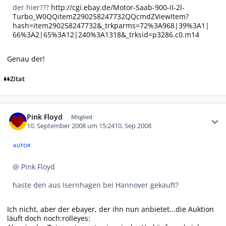
der hier???
http://cgi.ebay.de/Motor-Saab-900-II-2l-
Turbo_W0QQitemZ290258247732QQcmdZViewItem?
hash=item290258247732&_trkparms=72%3A968|39%3A1|
66%3A2|65%3A12|240%3A1318&_trksid=p3286.c0.m14
Genau der!
Zitat
Autor-Statistiken
Pink Floyd
Mitglied
10. September 2008 um 15:24
10. Sep 2008
AUTOR
@ Pink Floyd
haste den aus Isernhagen bei Hannover gekauft?
Ich nicht, aber der ebayer, der ihn nun anbietet...die Auktion
läuft doch noch:rolleyes: