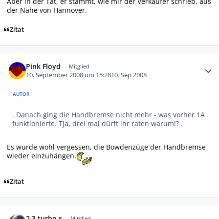
Aber in der Tat, er stammt, wie mir der Verkäufer schrieb, aus
der Nähe von Hannover.
Zitat
Autor-Statistiken
Pink Floyd
Mitglied
10. September 2008 um 15:28
10. Sep 2008
AUTOR
. Danach ging die Handbremse nicht mehr - was vorher 1A
funktionierte. Tja, drei mal dürft ihr raten warum!? .
Es wurde wohl vergessen, die Bowdenzüge der Handbremse
wieder einzuhängen.
Zitat
Autor-Statistiken
2.3 turbo s
Mitglied