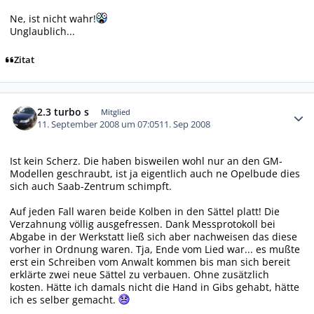
Ne, ist nicht wahr!
Unglaublich...
Zitat
Autor-Statistiken
2.3 turbo s
Mitglied
11. September 2008 um 07:05
11. Sep 2008
Ist kein Scherz. Die haben bisweilen wohl nur an den GM-
Modellen geschraubt, ist ja eigentlich auch ne Opelbude dies
sich auch Saab-Zentrum schimpft.
Auf jeden Fall waren beide Kolben in den Sättel platt! Die
Verzahnung völlig ausgefressen. Dank Messprotokoll bei
Abgabe in der Werkstatt ließ sich aber nachweisen das diese
vorher in Ordnung waren. Tja, Ende vom Lied war... es mußte
erst ein Schreiben vom Anwalt kommen bis man sich bereit
erklärte zwei neue Sättel zu verbauen. Ohne zusätzlich
kosten. Hätte ich damals nicht die Hand in Gibs gehabt, hätte
ich es selber gemacht.