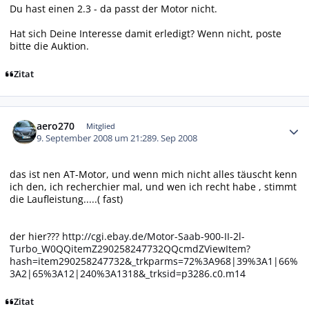
Du hast einen 2.3 - da passt der Motor nicht.
Hat sich Deine Interesse damit erledigt? Wenn nicht, poste
bitte die Auktion.
Zitat
Autor-Statistiken
aero270
Mitglied
9. September 2008 um 21:28
9. Sep 2008
das ist nen AT-Motor, und wenn mich nicht alles täuscht kenn
ich den, ich recherchier mal, und wen ich recht habe , stimmt
die Laufleistung.....( fast)
der hier???
http://cgi.ebay.de/Motor-Saab-900-II-2l-
Turbo_W0QQitemZ290258247732QQcmdZViewItem?
hash=item290258247732&_trkparms=72%3A968|39%3A1|66%
3A2|65%3A12|240%3A1318&_trksid=p3286.c0.m14
Zitat