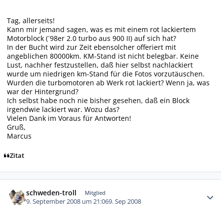
Tag, allerseits!
Kann mir jemand sagen, was es mit einem rot lackiertem
Motorblock (´98er 2.0 turbo aus 900 II) auf sich hat?
In der Bucht wird zur Zeit ebensolcher offeriert mit
angeblichen 80000km. KM-Stand ist nicht belegbar. Keine
Lust, nachher festzustellen, daß hier selbst nachlackiert
wurde um niedrigen km-Stand für die Fotos vorzutäuschen.
Wurden die turbomotoren ab Werk rot lackiert? Wenn ja, was
war der Hintergrund?
Ich selbst habe noch nie bisher gesehen, daß ein Block
irgendwie lackiert war. Wozu das?
Vielen Dank im Voraus für Antworten!
Gruß,
Marcus
Zitat
Autor-Statistiken
schweden-troll
Mitglied
9. September 2008 um 21:06
9. Sep 2008