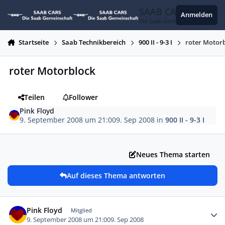
Zum Inhalt springen
SAAB CARS
Anmelden
Die Saab Gemeinschaft
Startseite
Saab Technikbereich
900 II - 9-3 I
roter Motor
roter Motorblock
Teilen
Follower
Pink Floyd
9. September 2008 um 21:00
9. Sep 2008
in
900 II - 9-3 I
Neues Thema starten
Auf dieses Thema antworten
Autor-Statistiken
Pink Floyd
Mitglied
9. September 2008 um 21:00
9. Sep 2008