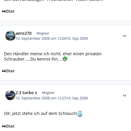
Zitat
Autor-Statistiken
aero270
Mitglied
10. September 2008 um 12:04
10. Sep 2008
Den Händler meine ich nicht, eher einen privaten
Schrauber.....Du kennst Ihn....
Zitat
Autor-Statistiken
2.3 turbo s
Mitglied
10. September 2008 um 12:25
10. Sep 2008
OK, jetzt stehe ich auf dem Schlauch!
Zitat