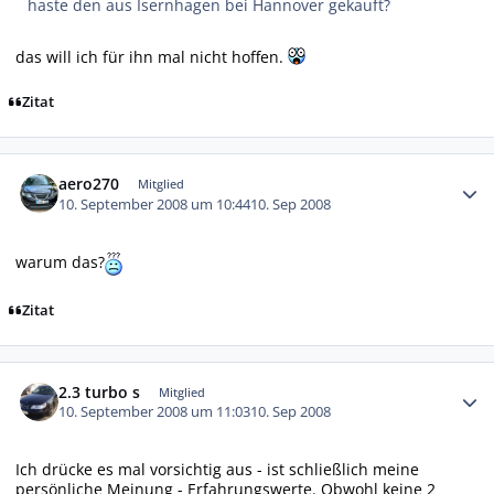
haste den aus Isernhagen bei Hannover gekauft?
das will ich für ihn mal nicht hoffen.
Zitat
Autor-Statistiken
aero270
Mitglied
10. September 2008 um 10:44
10. Sep 2008
warum das?
Zitat
Autor-Statistiken
2.3 turbo s
Mitglied
10. September 2008 um 11:03
10. Sep 2008
Ich drücke es mal vorsichtig aus - ist schließlich meine
persönliche Meinung - Erfahrungswerte. Obwohl keine 2