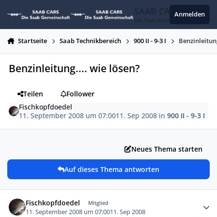
Zum Inhalt springen
SAAB CARS
Anmelden
Die Saab Gemeinschaft
Startseite
Saab Technikbereich
900 II - 9-3 I
Benzinleitung
Benzinleitung.... wie lösen?
Teilen
Follower
Fischkopfdoedel
11. September 2008 um 07:00
11. Sep 2008
in
900 II - 9-3 I
Neues Thema starten
Auf dieses Thema antworten
Autor-Statistiken
Fischkopfdoedel
Mitglied
11. September 2008 um 07:00
11. Sep 2008