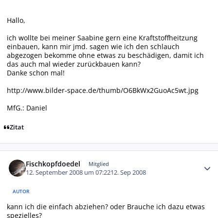
Hallo,
ich wollte bei meiner Saabine gern eine Kraftstoffheitzung
einbauen, kann mir jmd. sagen wie ich den schlauch
abgezogen bekomme ohne etwas zu beschädigen, damit ich
das auch mal wieder zurückbauen kann?
Danke schon mal!
http://www.bilder-space.de/thumb/O6BkWx2GuoAc5wt.jpg
MfG.: Daniel
Zitat
Autor-Statistiken
Fischkopfdoedel
Mitglied
12. September 2008 um 07:22
12. Sep 2008
AUTOR
kann ich die einfach abziehen? oder Brauche ich dazu etwas
spezielles?