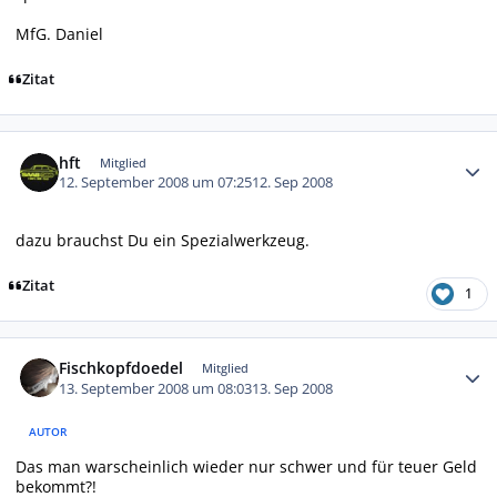
MfG. Daniel
Zitat
Autor-Statistiken
hft
Mitglied
12. September 2008 um 07:25
12. Sep 2008
dazu brauchst Du ein Spezialwerkzeug.
Zitat
1
Autor-Statistiken
Fischkopfdoedel
Mitglied
13. September 2008 um 08:03
13. Sep 2008
AUTOR
Das man warscheinlich wieder nur schwer und für teuer Geld
bekommt?!