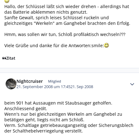
Hallo, der Schlüssel läßt sich wieder drehen - allerdings hat
das Batterie abklemmen nichts genutzt.
Sanfte Gewalt, sprich leises Schlüssel ruckeln und
gleichzeitiges "Werkeln" am Ganghebel brachten den Erfolg.
Hmm, was sollen wir tun, Schloß profilaktisch wechseln???
Viele Grüße und danke für die Antworten:smile:
Zitat
Autor-Statistiken
Nightcruiser
Mitglied
21. September 2008 um 17:45
21. Sep 2008
beim 901 hat Aussaugen mit Staubsauger geholfen.
Anschliessend geölt.
Wenn's nur bei gleichzeitigen Werkeln am Ganghebel zu
betätigen geht, liegts nicht am Schloß.
Verm. Schaltlage getriebeausgangseitig oder Sicherungsblech
der Schalthebelverriegelung verstellt.