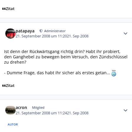
Zitat
Autor-Statistiken
patapaya
Administrator
21. September 2008 um 11:20
21. Sep 2008
Ist denn der Rückwärtsgang
richtig
drin? Habt ihr probiert,
den Ganghebel zu bewegen beim Versuch, den Zündschlüssel
zu drehen?
- Dumme Frage, das habt ihr sicher als erstes getan...
Zitat
Autor-Statistiken
acron
Mitglied
21. September 2008 um 11:24
21. Sep 2008
AUTOR