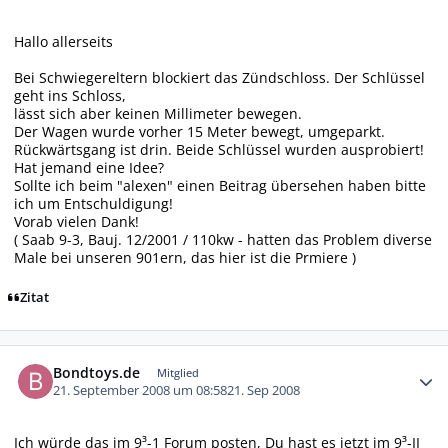
Hallo allerseits
Bei Schwiegereltern blockiert das Zündschloss. Der Schlüssel
geht ins Schloss,
lässt sich aber keinen Millimeter bewegen.
Der Wagen wurde vorher 15 Meter bewegt, umgeparkt.
Rückwärtsgang ist drin. Beide Schlüssel wurden ausprobiert!
Hat jemand eine Idee?
Sollte ich beim "alexen" einen Beitrag übersehen haben bitte
ich um Entschuldigung!
Vorab vielen Dank!
( Saab 9-3, Bauj. 12/2001 / 110kw - hatten das Problem diverse
Male bei unseren 901ern, das hier ist die Prmiere )
Zitat
Autor-Statistiken
Bondtoys.de
Mitglied
21. September 2008 um 08:58
21. Sep 2008
Ich würde das im 9³-1 Forum posten, Du hast es jetzt im 9³-II