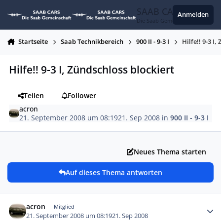
Zum Inhalt springen
SAAB CARS
Anmelden
Die Saab Gemeinschaft
Startseite
Saab Technikbereich
900 II - 9-3 I
Hilfe!! 9-3 I
Hilfe!! 9-3 I, Zündschloss blockiert
Teilen
Follower
acron
21. September 2008 um 08:19
21. Sep 2008
in
900 II - 9-3 I
Neues Thema starten
Auf dieses Thema antworten
Autor-Statistiken
acron
Mitglied
21. September 2008 um 08:19
21. Sep 2008