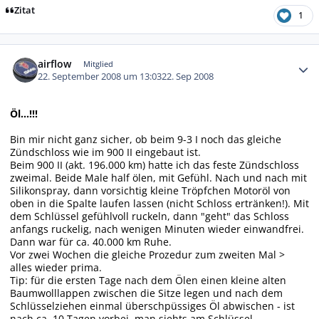
Zitat
1
Autor-Statistiken
airflow
Mitglied
22. September 2008 um 13:03
22. Sep 2008
Öl...!!!
Bin mir nicht ganz sicher, ob beim 9-3 I noch das gleiche
Zündschloss wie im 900 II eingebaut ist.
Beim 900 II (akt. 196.000 km) hatte ich das feste Zündschloss
zweimal. Beide Male half ölen, mit Gefühl. Nach und nach mit
Silikonspray, dann vorsichtig kleine Tröpfchen Motoröl von
oben in die Spalte laufen lassen (nicht Schloss ertränken!). Mit
dem Schlüssel gefühlvoll ruckeln, dann "geht" das Schloss
anfangs ruckelig, nach wenigen Minuten wieder einwandfrei.
Dann war für ca. 40.000 km Ruhe.
Vor zwei Wochen die gleiche Prozedur zum zweiten Mal >
alles wieder prima.
Tip: für die ersten Tage nach dem Ölen einen kleine alten
Baumwolllappen zwischen die Sitze legen und nach dem
Schlüsselziehen einmal überschpüssiges Öl abwischen - ist
nach ca. 10 Tagen vorbei, man siehts am Schlüssel.