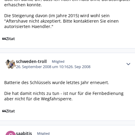
erhaschen konnte.
Die Steigerung davon (im Jahre 2015) wird wohl sein
"Aftershave nicht akzeptiert. Bitte kontaktieren Sie einen
autorisierten Haendler."
Zitat
Autor-Statistiken
schweden-troll
Mitglied
26. September 2008 um 10:16
26. Sep 2008
Batterie des Schlüssels wurde letztes Jahr erneuert.
Die hat damit nichts zu tun - ist nur für die Fernbedienung
aber nicht für die Wegfahrsperre.
Zitat
Autor-Statistiken
saabitis
Mitglied