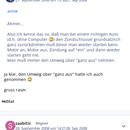
27. September 2008 um 13:56
27. Sep 2008
AUTOR
Ähmm...
Also ich kenne das so, daß man bei einem richtigen Auto
(d.h. ohne Computer
) den Zündschlüssel grundsätzlich
ganz zurückdrehen muß bevor man wieder starten kann.
Motor an, Motor aus, Zündung auf "ein" und dann wieder
starten geht nie.
Man muß immer den Umweg über "ganz aus" nehmen.
Ja klar, den Umweg über "ganz aus" hatte ich auch
genommen
gruss raser
Zitat
Autor-Statistiken
saabitis
Mitglied
28. September 2008 um 14:21
28. Sep 2008