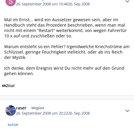
26. September 2008 um 10:48
26. Sep 2008
Mal im Ernst... wird ein Aussetzer gewesen sein, aber im
Handbuch steht das Prozedere beschrieben, wenn man mal
nicht mit einem "Restart" weiterkommt, von wegen Fahrertür
10 x auf und zuschließen oder so.
Warum entsteht so ein Fehler? Irgendwelche Kriechströme am
Schlüssel, geringe Feuchtigkeit vielleicht, oder ab ins Reich
der Mystik.
Ich denke, dem Ereignis wirst Du nicht mehr auf den Grund
gehen können.
Zitat
Autor-Statistiken
raser
Mitglied
26. September 2008 um 20:22
26. Sep 2008
AUTOR