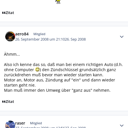
Zitat
Autor-Statistiken
aero84
Mitglied
26. September 2008 um 21:10
26. Sep 2008
Ähmm...
Also ich kenne das so, daß man bei einem richtigen Auto (d.h.
ohne Computer
) den Zündschlüssel grundsätzlich ganz
zurückdrehen muß bevor man wieder starten kann.
Motor an, Motor aus, Zündung auf "ein" und dann wieder
starten geht nie.
Man muß immer den Umweg über "ganz aus" nehmen.
Zitat
Autor-Statistiken
raser
Mitglied