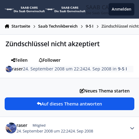
Zum Inhalt springen
SAAB CARS
Anmelden
Die Saab Gemeinschaft
Startseite
Saab Technikbereich
9-5 I
Zündschlüssel nicht
Zündschlüssel nicht akzeptiert
Teilen
Follower
raser
24. September 2008 um 22:24
24. Sep 2008
in
9-5 I
Neues Thema starten
Auf dieses Thema antworten
Autor-Statistiken
raser
Mitglied
24. September 2008 um 22:24
24. Sep 2008