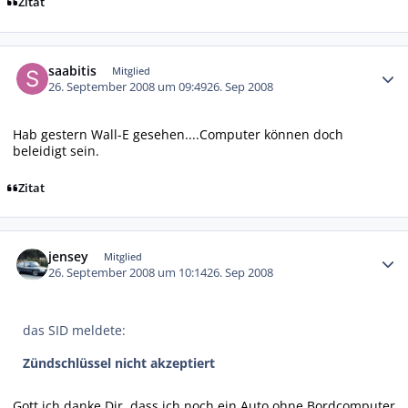
Zitat
Autor-Statistiken
saabitis
Mitglied
26. September 2008 um 09:49
26. Sep 2008
Hab gestern Wall-E gesehen....Computer können doch
beleidigt sein.
Zitat
Autor-Statistiken
jensey
Mitglied
26. September 2008 um 10:14
26. Sep 2008
das SID meldete:
Zündschlüssel nicht akzeptiert
Gott ich danke Dir, dass ich noch ein Auto ohne Bordcomputer