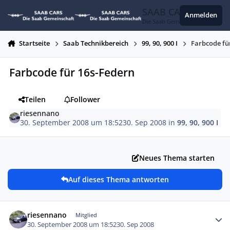
Zum Inhalt springen
SAAB CARS
Anmelden
Die Saab Gemeinschaft
Startseite
Saab Technikbereich
99, 90, 900 I
Farbcode fü
Farbcode für 16s-Federn
Teilen
Follower
riesennano
30. September 2008 um 18:52
30. Sep 2008
in
99, 90, 900 I
Neues Thema starten
Auf dieses Thema antworten
Autor-Statistiken
riesennano
Mitglied
30. September 2008 um 18:52
30. Sep 2008