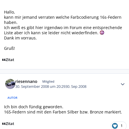
Hallo,
kann mir jemand verraten welche Farbcodierung 16s-Federn
haben.
Ich weiß es gibt hier irgendwo im Forum eine entsprechende
Liste aber ich kann sie leider nicht wiederfinden.
Dank im vorraus.
Gruß!
Zitat
Autor-Statistiken
riesennano
Mitglied
30. September 2008 um 20:29
30. Sep 2008
AUTOR
Ich bin doch fündig geworden.
16S-Federn sind mit den Farben Silber bzw. Bronze markiert.
Zitat
1