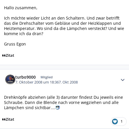
Hallo zusammen,
Ich möchte wieder Licht an den Schaltern. Und zwar betrifft
das die Drehschalter vom Gebläse und der Heizklappen und
Heiztemperatur. Wo sind da die Lämpchen versteckt? Und wie
komme ich da dran?
Gruss Egon
Zitat
Autor-Statistiken
turbo9000
Mitglied
7. Oktober 2008 um 18:36
7. Okt 2008
Drehknöpfe abziehen (alle 3) darunter findest Du jeweils eine
Schraube. Dann die Blende nach vorne wegziehen und alle
Lämpchen sind sichtbar....
Zitat
1