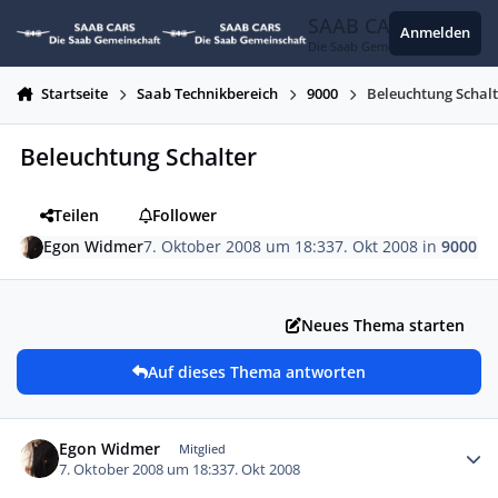
Zum Inhalt springen
SAAB CARS
Anmelden
Die Saab Gemeinschaft
Startseite
Saab Technikbereich
9000
Beleuchtung Schal
Beleuchtung Schalter
Teilen
Follower
Egon Widmer
7. Oktober 2008 um 18:33
7. Okt 2008
in
9000
Neues Thema starten
Auf dieses Thema antworten
Autor-Statistiken
Egon Widmer
Mitglied
7. Oktober 2008 um 18:33
7. Okt 2008