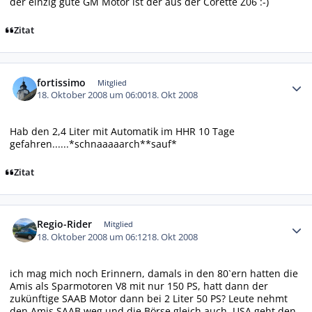
der einzig gute GM Motor ist der aus der Corette Z06 :-)
Zitat
Autor-Statistiken
fortissimo
Mitglied
18. Oktober 2008 um 06:00
18. Okt 2008
Hab den 2,4 Liter mit Automatik im HHR 10 Tage
gefahren......*schnaaaaarch**sauf*
Zitat
Autor-Statistiken
Regio-Rider
Mitglied
18. Oktober 2008 um 06:12
18. Okt 2008
ich mag mich noch Erinnern, damals in den 80`ern hatten die
Amis als Sparmotoren V8 mit nur 150 PS, hatt dann der
zukünftige SAAB Motor dann bei 2 Liter 50 PS? Leute nehmt
den Amis SAAB weg und die Börse gleich auch, USA geht den