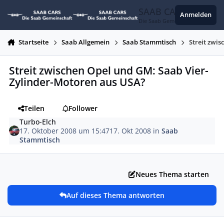
Zum Inhalt springen
SAAB CARS
Anmelden
Die Saab Gemeinschaft
Startseite
Saab Allgemein
Saab Stammtisch
Streit zwi
Streit zwischen Opel und GM: Saab Vier-
Zylinder-Motoren aus USA?
Teilen
Follower
Turbo-Elch
17. Oktober 2008 um 15:47
17. Okt 2008
in
Saab
Stammtisch
Neues Thema starten
Auf dieses Thema antworten
Autor-Statistiken