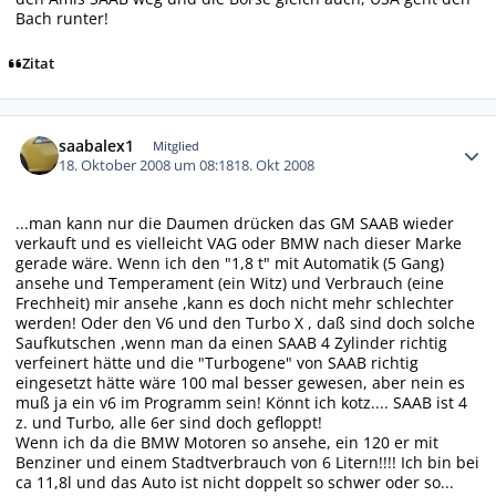
Bach runter!
Zitat
Autor-Statistiken
saabalex1
Mitglied
18. Oktober 2008 um 08:18
18. Okt 2008
...man kann nur die Daumen drücken das GM SAAB wieder
verkauft und es vielleicht VAG oder BMW nach dieser Marke
gerade wäre. Wenn ich den "1,8 t" mit Automatik (5 Gang)
ansehe und Temperament (ein Witz) und Verbrauch (eine
Frechheit) mir ansehe ,kann es doch nicht mehr schlechter
werden! Oder den V6 und den Turbo X , daß sind doch solche
Saufkutschen ,wenn man da einen SAAB 4 Zylinder richtig
verfeinert hätte und die "Turbogene" von SAAB richtig
eingesetzt hätte wäre 100 mal besser gewesen, aber nein es
muß ja ein v6 im Programm sein! Könnt ich kotz.... SAAB ist 4
z. und Turbo, alle 6er sind doch gefloppt!
Wenn ich da die BMW Motoren so ansehe, ein 120 er mit
Benziner und einem Stadtverbrauch von 6 Litern!!!! Ich bin bei
ca 11,8l und das Auto ist nicht doppelt so schwer oder so...