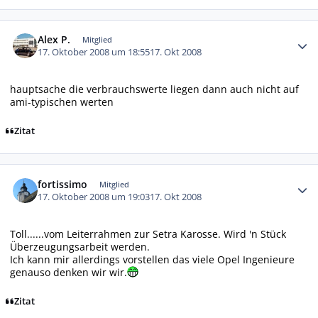
Autor-Statistiken
Alex P.
Mitglied
17. Oktober 2008 um 18:55
17. Okt 2008
hauptsache die verbrauchswerte liegen dann auch nicht auf
ami-typischen werten
Zitat
Autor-Statistiken
fortissimo
Mitglied
17. Oktober 2008 um 19:03
17. Okt 2008
Toll......vom Leiterrahmen zur Setra Karosse. Wird 'n Stück
Überzeugungsarbeit werden.
Ich kann mir allerdings vorstellen das viele Opel Ingenieure
genauso denken wir wir.
Zitat