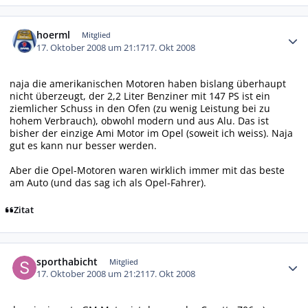
Autor-Statistiken
hoerml
Mitglied
17. Oktober 2008 um 21:17
17. Okt 2008
naja die amerikanischen Motoren haben bislang überhaupt
nicht überzeugt, der 2,2 Liter Benziner mit 147 PS ist ein
ziemlicher Schuss in den Ofen (zu wenig Leistung bei zu
hohem Verbrauch), obwohl modern und aus Alu. Das ist
bisher der einzige Ami Motor im Opel (soweit ich weiss). Naja
gut es kann nur besser werden.
Aber die Opel-Motoren waren wirklich immer mit das beste
am Auto (und das sag ich als Opel-Fahrer).
Zitat
Autor-Statistiken
sporthabicht
Mitglied
17. Oktober 2008 um 21:21
17. Okt 2008