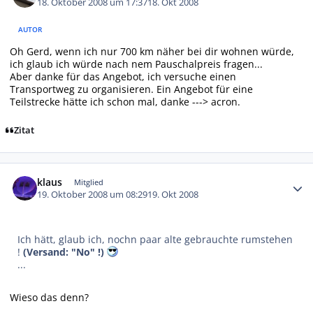
18. Oktober 2008 um 17:37
18. Okt 2008
AUTOR
Oh Gerd, wenn ich nur 700 km näher bei dir wohnen würde,
ich glaub ich würde nach nem Pauschalpreis fragen...
Aber danke für das Angebot, ich versuche einen
Transportweg zu organisieren. Ein Angebot für eine
Teilstrecke hätte ich schon mal, danke ---> acron.
Zitat
Autor-Statistiken
klaus
Mitglied
19. Oktober 2008 um 08:29
19. Okt 2008
Ich hätt, glaub ich, nochn paar alte gebrauchte rumstehen
!
(Versand: "No" !)
...
Wieso das denn?