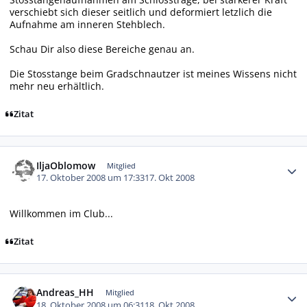
verschiebt sich dieser seitlich und deformiert letzlich die
Aufnahme am inneren Stehblech.
Schau Dir also diese Bereiche genau an.
Die Stosstange beim Gradschnautzer ist meines Wissens nicht
mehr neu erhältlich.
Zitat
Autor-Statistiken
IljaOblomow
Mitglied
17. Oktober 2008 um 17:33
17. Okt 2008
Willkommen im Club...
Zitat
Autor-Statistiken
Andreas_HH
Mitglied
18. Oktober 2008 um 06:31
18. Okt 2008