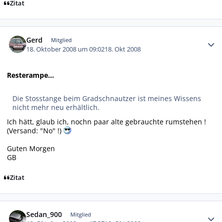
Zitat
Autor-Statistiken
Gerd
Mitglied
18. Oktober 2008 um 09:02
18. Okt 2008
Resterampe...
Die Stosstange beim Gradschnautzer ist meines Wissens
nicht mehr neu erhältlich.
Ich hätt, glaub ich, nochn paar alte gebrauchte rumstehen !
(Versand: "No" !)
Guten Morgen
GB
Zitat
Autor-Statistiken
Sedan_900
Mitglied