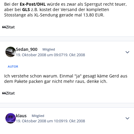
Bei der
Ex-Post/DHL
würde es zwar als Sperrgut recht teuer,
aber bei
GLS
z.B. kostet der Versand der kompletten
Stosstange als XL-Sendung gerade mal 13,80 EUR.
Zitat
Autor-Statistiken
Sedan_900
Mitglied
19. Oktober 2008 um 09:07
19. Okt 2008
AUTOR
Ich verstehe schon warum. Einmal "ja" gesagt käme Gerd aus
dem Pakete packen gar nicht mehr raus, denke ich.
Zitat
Autor-Statistiken
klaus
Mitglied
19. Oktober 2008 um 10:09
19. Okt 2008