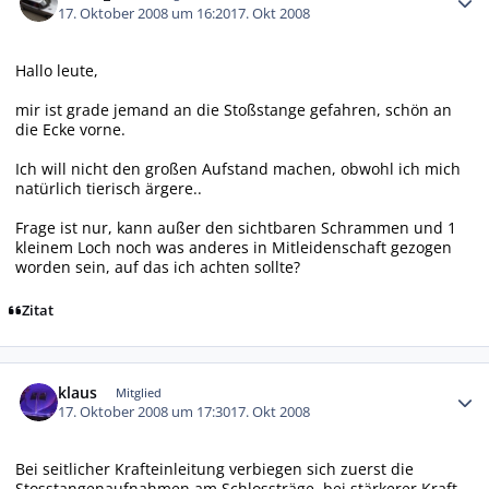
17. Oktober 2008 um 16:20
17. Okt 2008
Hallo leute,
mir ist grade jemand an die Stoßstange gefahren, schön an
die Ecke vorne.
Ich will nicht den großen Aufstand machen, obwohl ich mich
natürlich tierisch ärgere..
Frage ist nur, kann außer den sichtbaren Schrammen und 1
kleinem Loch noch was anderes in Mitleidenschaft gezogen
worden sein, auf das ich achten sollte?
Zitat
Autor-Statistiken
klaus
Mitglied
17. Oktober 2008 um 17:30
17. Okt 2008
Bei seitlicher Krafteinleitung verbiegen sich zuerst die
Stosstangenaufnahmen am Schlossträge, bei stärkerer Kraft