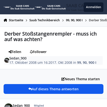
Zum Inhalt springen
SAAB CARS
Anmelden
Die Saab Gemeinschaft
Startseite
Saab Technikbereich
99, 90, 900 I
Derber Stoß
Derber Stoßstangenrempler - muss ich
auf was achten?
Teilen
Follower
Sedan_900
17. Oktober 2008 um 16:20
17. Okt 2008
in
99, 90, 900 I
Neues Thema starten
Auf dieses Thema antworten
Autor-Statistiken
Sedan_900
Mitglied