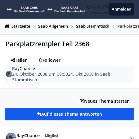
Zum Inhalt springen
SAAB CARS
Anmelden
Die Saab Gemeinschaft
Startseite
Saab Allgemein
Saab Stammtisch
Parkplatzr
Parkplatzrempler Teil 2368
Teilen
Follower
RayChance
24. Oktober 2008 um 08:50
24. Okt 2008
in
Saab
Stammtisch
Neues Thema starten
Auf dieses Thema antworten
Autor-Statistiken
RayChance
Mitglied