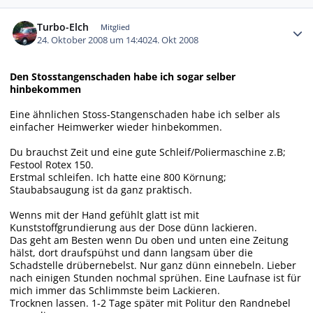
Autor-Statistiken
Turbo-Elch
Mitglied
24. Oktober 2008 um 14:40
24. Okt 2008
Den Stosstangenschaden habe ich sogar selber
hinbekommen
Eine ähnlichen Stoss-Stangenschaden habe ich selber als
einfacher Heimwerker wieder hinbekommen.
Du brauchst Zeit und eine gute Schleif/Poliermaschine z.B;
Festool Rotex 150.
Erstmal schleifen. Ich hatte eine 800 Körnung;
Staubabsaugung ist da ganz praktisch.
Wenns mit der Hand gefühlt glatt ist mit
Kunststoffgrundierung aus der Dose dünn lackieren.
Das geht am Besten wenn Du oben und unten eine Zeitung
hälst, dort draufspühst und dann langsam über die
Schadstelle drübernebelst. Nur ganz dünn einnebeln. Lieber
nach einigen Stunden nochmal sprühen. Eine Laufnase ist für
mich immer das Schlimmste beim Lackieren.
Trocknen lassen. 1-2 Tage später mit Politur den Randnebel