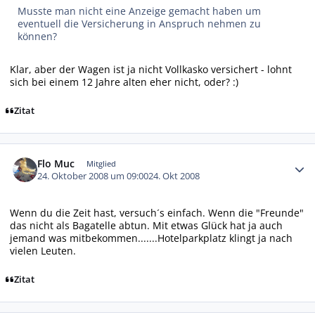
Musste man nicht eine Anzeige gemacht haben um
eventuell die Versicherung in Anspruch nehmen zu
können?
Klar, aber der Wagen ist ja nicht Vollkasko versichert - lohnt
sich bei einem 12 Jahre alten eher nicht, oder? :)
Zitat
Autor-Statistiken
Flo Muc
Mitglied
24. Oktober 2008 um 09:00
24. Okt 2008
Wenn du die Zeit hast, versuch´s einfach. Wenn die "Freunde"
das nicht als Bagatelle abtun. Mit etwas Glück hat ja auch
jemand was mitbekommen.......Hotelparkplatz klingt ja nach
vielen Leuten.
Zitat