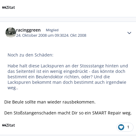
Zitat
Autor-Statistiken
racinggreen
Mitglied
24. Oktober 2008 um 09:30
24. Okt 2008
Noch zu den Schäden:
Habe halt diese Lackspuren an der Stossstange hinten und
das Seitenteil ist ein wenig eingedrückt - das könnte doch
bestimmt ein Beulendoktor richten, oder? Und die
Lackspuren bekommt man doch bestimmt auch irgendwie
weg..
Die Beule sollte man wieder rausbekommen.
Den Stoßstangenschaden macht Dir so ein SMART Repair weg.
Zitat
1