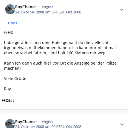
Autor-Statistiken
RayChance
Mitglied
24. Oktober 2008 um 09:03
24. Okt 2008
AUTOR
@Flo
habe gerade schon dem Hotel gemailt ob die vielleicht
irgendetwas mitbekommen haben. Ich kann nur nicht mal
eben so vorbei fahren, sind halt 160 KM von mir weg.
Kann ich denn auch hier vor Ort die Anzeige bei der Polizei
machen?
Viele Grüße
Ray
Zitat
Autor-Statistiken
RayChance
Mitglied
24. Oktober 2008 um 09:05
24. Okt 2008