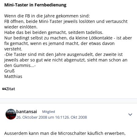
Mini-Taster in Fernbedienung
Wenn die FB in die Jahre gekommen sind:
FB öffnen, beide Mini-Taster jeweils loslöten und vertauscht
wieder einlöten.
Habe das bei beiden gemacht, seitdem tadellos.
Nur bedingt selbst zu machen, da kleine Lötkontakte - ist aber
fix gemacht, wenn es jemand macht, der etwas davon
versteht.
-Die Taster sind mit den Jahre ausgenudelt, der zweite ist
jeweils aber so gut wie nicht abgenutzt, sieht man schon an
den Gummis...-
Gruß
Matthias
Zitat
Autor-Statistiken
bantansai
Mitglied
26. Oktober 2008 um 16:11
26. Okt 2008
Ausserdem kann man die Microschalter käuflich erwerben,