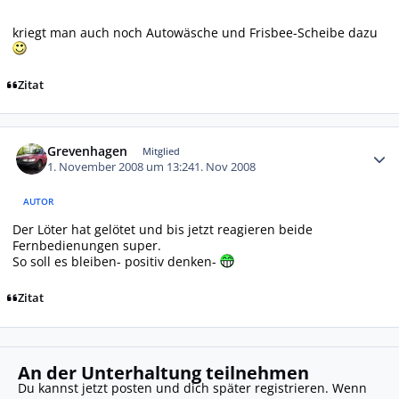
kriegt man auch noch Autowäsche und Frisbee-Scheibe dazu
Zitat
Autor-Statistiken
Grevenhagen
Mitglied
1. November 2008 um 13:24
1. Nov 2008
AUTOR
Der Löter hat gelötet und bis jetzt reagieren beide
Fernbedienungen super.
So soll es bleiben- positiv denken-
Zitat
An der Unterhaltung teilnehmen
Du kannst jetzt posten und dich später registrieren. Wenn