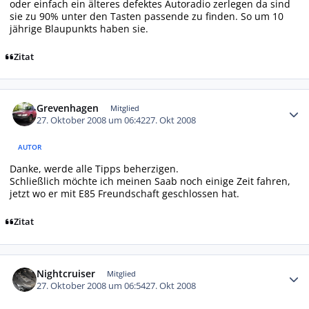
oder einfach ein älteres defektes Autoradio zerlegen da sind
sie zu 90% unter den Tasten passende zu finden. So um 10
jährige Blaupunkts haben sie.
Zitat
Autor-Statistiken
Grevenhagen
Mitglied
27. Oktober 2008 um 06:42
27. Okt 2008
AUTOR
Danke, werde alle Tipps beherzigen.
Schließlich möchte ich meinen Saab noch einige Zeit fahren,
jetzt wo er mit E85 Freundschaft geschlossen hat.
Zitat
Autor-Statistiken
Nightcruiser
Mitglied
27. Oktober 2008 um 06:54
27. Okt 2008