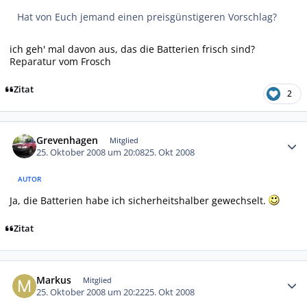
Hat von Euch jemand einen preisgünstigeren Vorschlag?
ich geh' mal davon aus, das die Batterien frisch sind?
Reparatur
vom Frosch
Zitat
2
Autor-Statistiken
Grevenhagen
Mitglied
25. Oktober 2008 um 20:08
25. Okt 2008
AUTOR
Ja, die Batterien habe ich sicherheitshalber gewechselt.
Zitat
Autor-Statistiken
Markus
Mitglied
25. Oktober 2008 um 20:22
25. Okt 2008