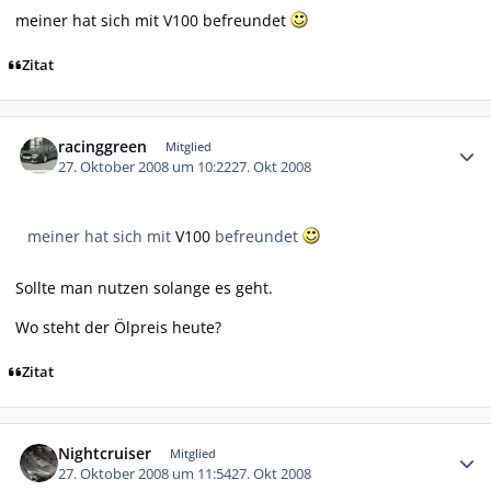
meiner hat sich mit
V100
befreundet
Zitat
Autor-Statistiken
racinggreen
Mitglied
27. Oktober 2008 um 10:22
27. Okt 2008
meiner hat sich mit
V100
befreundet
Sollte man nutzen solange es geht.
Wo steht der Ölpreis heute?
Zitat
Autor-Statistiken
Nightcruiser
Mitglied
27. Oktober 2008 um 11:54
27. Okt 2008