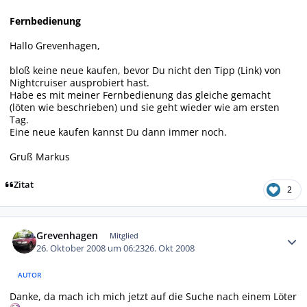
Fernbedienung
Hallo Grevenhagen,
bloß keine neue kaufen, bevor Du nicht den Tipp (Link) von
Nightcruiser ausprobiert hast.
Habe es mit meiner Fernbedienung das gleiche gemacht
(löten wie beschrieben) und sie geht wieder wie am ersten
Tag.
Eine neue kaufen kannst Du dann immer noch.
Gruß Markus
Zitat
2
Autor-Statistiken
Grevenhagen
Mitglied
26. Oktober 2008 um 06:23
26. Okt 2008
AUTOR
Danke, da mach ich mich jetzt auf die Suche nach einem Löter