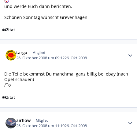
und werde Euch dann berichten.
Schönen Sonntag wünscht Grevenhagen
Zitat
Autor-Statistiken
targa
Mitglied
26. Oktober 2008 um 09:12
26. Okt 2008
Die Teile bekommst Du manchmal ganz billig bei ebay (nach
Opel schauen)
/To
Zitat
Autor-Statistiken
airflow
Mitglied
26. Oktober 2008 um 11:19
26. Okt 2008