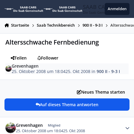
Zum Inhalt springen
SAAB CARS
Anmelden
Die Saab Gemeinschaft
Startseite
Saab Technikbereich
900 II - 9-3 I
Altersschwa
Altersschwache Fernbedienung
Teilen
Follower
Grevenhagen
25. Oktober 2008 um 18:04
25. Okt 2008
in
900 II - 9-3 I
Neues Thema starten
Auf dieses Thema antworten
Autor-Statistiken
Grevenhagen
Mitglied
25. Oktober 2008 um 18:04
25. Okt 2008